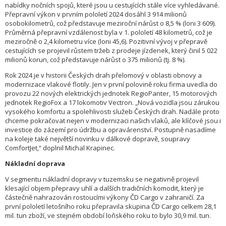
nabídky nočních spojů, které jsou u cestujících stále více vyhledávané.
Přepravní výkon v prvním pololetí 2024 dosáhl 3 914 milionů
osobokilometrů, což představuje meziroční nárůst o 8,5 % (loni 3 609).
Průměrná přepravní vzdálenost byla v 1. pololetí 48 kilometrů, což je
meziročně o 2,4 kilometru více (loni 45,6). Pozitivní vývoj v přepravě
cestujících se projevil růstem tržeb z prodeje jízdenek, který činil 5 022
milionů korun, což představuje nárůst o 375 milionů (tj. 8 %).
Rok 2024 je v historii Českých drah přelomový v oblasti obnovy a
modernizace vlakové flotily. Jen v první polovině roku firma uvedla do
provozu 22 nových elektrických jednotek RegioPanter, 15 motorových
jednotek RegioFox a 17 lokomotiv Vectron. „Nová vozidla jsou zárukou
vysokého komfortu a spolehlivosti služeb Českých drah. Nadále proto
chceme pokračovat nejen v modernizaci našich vlaků, ale klíčové jsou i
investice do zázemí pro údržbu a opravárenství. Postupně nasadíme
na koleje také největší novinku v dálkové dopravě, soupravy
ComfortJet,“ doplnil Michal Krapinec.
Nákladní doprava
V segmentu nákladní dopravy v tuzemsku se negativně projevil
klesající objem přepravy uhlí a dalších tradičních komodit, který je
částečně nahrazován rostoucími výkony ČD Cargo v zahraničí. Za
první pololetí letošního roku přepravila skupina ČD Cargo celkem 28,1
mil. tun zboží, ve stejném období loňského roku to bylo 30,9 mil. tun.