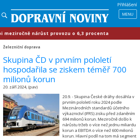
Přihlášení
MENU
ziročně nárůst provozu o 6,3 procenta
Železniční doprava
Skupina ČD v prvním pololetí
hospodařila se ziskem téměř 700
milionů korun
20. září 2024, (pav)
20.9. - Skupina České dráhy dosáhla v
prvním pololetí roku 2024 podle
Mezinárodních standardů účetního
výkaznictví (IFRS) zisku před zdaněním
694 milionů korun. Meziročně došlo k
nárůstu tržeb o více než jednu miliardu
korun a EBITDA o více než 600 milionů
korun. Hlavní podíl na tom má segment