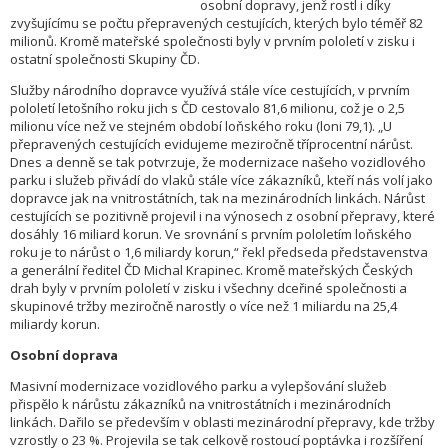
osobní dopravy, jenž rostl i díky
zvyšujícímu se počtu přepravených cestujících, kterých bylo téměř 82
milionů. Kromě mateřské společnosti byly v prvním pololetí v zisku i
ostatní společnosti Skupiny ČD.
Služby národního dopravce využívá stále více cestujících, v prvním
pololetí letošního roku jich s ČD cestovalo 81,6 milionu, což je o 2,5
milionu více než ve stejném období loňského roku (loni 79,1). „U
přepravených cestujících evidujeme meziročně tříprocentní nárůst.
Dnes a denně se tak potvrzuje, že modernizace našeho vozidlového
parku i služeb přivádí do vlaků stále více zákazníků, kteří nás volí jako
dopravce jak na vnitrostátních, tak na mezinárodních linkách. Nárůst
cestujících se pozitivně projevil i na výnosech z osobní přepravy, které
dosáhly 16 miliard korun. Ve srovnání s prvním pololetím loňského
roku je to nárůst o 1,6 miliardy korun,“ řekl předseda představenstva
a generální ředitel ČD Michal Krapinec. Kromě mateřských Českých
drah byly v prvním pololetí v zisku i všechny dceřiné společnosti a
skupinové tržby meziročně narostly o více než 1 miliardu na 25,4
miliardy korun.
Osobní doprava
Masivní modernizace vozidlového parku a vylepšování služeb
přispělo k nárůstu zákazníků na vnitrostátních i mezinárodních
linkách. Dařilo se především v oblasti mezinárodní přepravy, kde tržby
vzrostly o 23 %. Projevila se tak celkově rostoucí poptávka i rozšíření