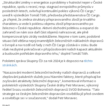
„Strukturální změny v energetice a problémy v hutnictví nejen v České
republice, spolu s recesí, resp. stagnací evropského průmyslu v
posledních letech, ovlivňují kontinuální pokles výkonů ČD Cargo,“
uvedl k výsledkům Tomáš Tóth, předseda představenstva ČD Cargo.
„Je zřejmé, že změna struktury přepravovaného zboží je trvalého
charakteru a vede k poklesu objemu zboží přepravovaného po
železnici v České republice. Aktivní obchodní politikou a expanzí do
zahraničí se nám sice daří část objemů nahrazovat, ale plně
kompenzovat tyto ztráty nedokážeme. Nejsme v tom sami, podobné
situaci čelí většina nejvýznamnějších železničních nákladních dopravců
v Evropě a na rozdíl od řady z nich ČD Cargo zůstává v zisku. Bude
však nezbytné pokračovat v přizpůsobování našich kapacit aktuálním
a budoucím potřebám dopravního trhu,“ doplnil Tomáš Tóth.
Pololetní zpráva Skupiny ČD za rok 2024 je k dispozici na
těchto
stránkách
.
"Nasazování moderní železniční techniky našich dopravců a celkové
zlepšování palubních služeb jsou hlavními faktory, které přispívají ke
zvyšování atraktivity železniční dopravy", komentoval informaci o
pololetních výsledcích Skupiny České dráhy Petr Moravec, výkonný
ředitel Svazu osobních železničních dopravců SVOD Bohemia. "Tato
strategie se českým železničním dopravcům osvědčila již před covidem
a osvědčuje se i v současnosti," dodal Petr Moravec.
(pav)