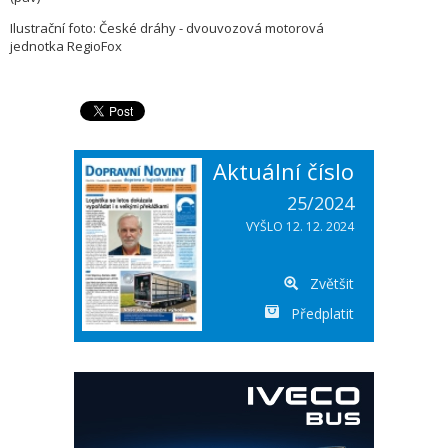
Ilustrační foto: České dráhy - dvouvozová motorová
jednotka RegioFox
Aktuální číslo
25/2024
VYŠLO 12. 12. 2024
Zvětšit
Předplatit