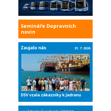
Semináře Dopravních
novin
Zaujalo nás
31. 7. 2026
DSV vzala zákazníky k Jadranu