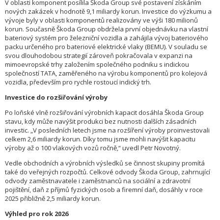
V oblasti komponent posílila Škoda Group své postavení získáním
nových zakázek v hodnotě 9,1 miliardy korun. Investice do výzkumu a
vývoje byly v oblasti komponentů realizovány ve výši 180 milionů
korun. Současně Škoda Group obdržela první objednávku na vlastní
bateriový systém pro železniční vozidla a zahájila vývoj bateriového
packu určeného pro bateriové elektrické vlaky (BEMU). V souladu se
svou dlouhodobou strategií zároveň pokračovala v expanzi na
mimoevropské trhy založením společného podniku s indickou
společností TATA, zaměřeného na výrobu komponentů pro kolejová
vozidla, především pro rychle rostoucí indický trh.
Investice do rozšiřování výroby
Po loňské vlně rozšiřování výrobních kapacit dosáhla Škoda Group
stavu, kdy může navýšit produkci bez nutnosti dalších zásadních
investic. „V posledních letech jsme na rozšíření výroby proinvestovali
celkem 2,6 miliardy korun. Díky tomu jsme mohli navýšit kapacitu
výroby až o 100 vlakových vozů ročně,“ uvedl Petr Novotný.
Vedle obchodních a výrobních výsledků se činnost skupiny promítá
také do veřejných rozpočtů. Celkové odvody Škoda Group, zahrnující
odvody zaměstnavatele i zaměstnanců na sociální a zdravotní
pojištění, daň z příjmů fyzických osob a firemní daň, dosáhly v roce
2025 přibližně 2,5 miliardy korun.
Výhled pro rok 2026