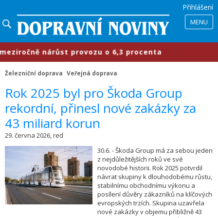
Přihlášení
MENU
očně nárůst provozu o 6,3 procenta
Železniční doprava
Veřejná doprava
Rok 2025 byl pro Škoda Group
rekordní, přinesl nové zakázky za
43 miliard korun
29. června 2026, red
30.6. - Škoda Group má za sebou jeden
z nejdůležitějších roků ve své
novodobé historii. Rok 2025 potvrdil
návrat skupiny k dlouhodobému růstu,
stabilnímu obchodnímu výkonu a
posílení důvěry zákazníků na klíčových
evropských trzích. Skupina uzavřela
nové zakázky v objemu přibližně 43