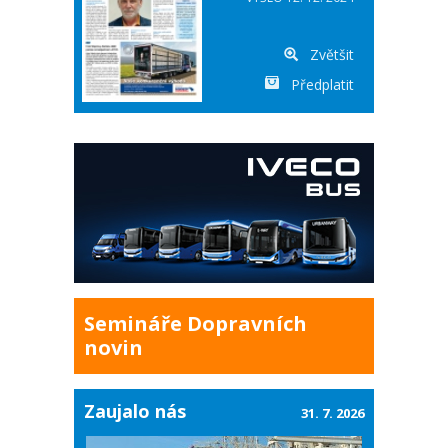
Zvětšit
Předplatit
Semináře Dopravních
novin
Zaujalo nás
31. 7. 2026