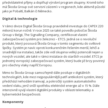
předvídatelné příjmy a doplňují výrobní program skupiny. Kromě toho
má Škoda Group své servisní zázemí i v regionech, kde aktivně působí
jako je Pobaltí, Balkán či Německo.
Digital & technologie
V rámci divize Digital Škoda Group pravidelně investuje do CAPEX 220
milionů korun ročně. V roce 2025 se také povedlo pobočce Škoda
Group v Belgii, The Signalling Company, certifikovat vlastní
zabezpečovací systém pro železnici – ETCS. Jedná se o revoluční
produkt, který posouvá Škoda Group v tomto segmentu do světové
špičky. Systém je navíc oproti konkurenčním řešením menší, lehčí a
snadnější na instalaci, takže zde vidí skupina veliký potenciál nejen u
nových vozidel, ale také v rámci instalace do starších vozidel. ETCS je
jednotný evropský zabezpečovací systém, který bude již brzy povinný
pro všechny vlaky napříč Evropou.
Mimo to Škoda Group samozřejmě dále posiluje v digitálních
technologiích, kde mezi nejpopulárnější patří antikolizní systém, který
předchází nehodám tramvají, a pokročilý systém automatického
vedení vlaku, jenž sníží spotřebu elektrické energie až o 15 %. Dále
intenzivně vyvíjí vlastní digitální produkty v oblasti telematiky a
kybernetické bezpečnosti.
Komponenty