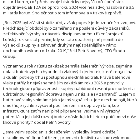
miliard korun, což představuje historicky nejvyšší roční přírůstek
objednávek. EBITDA se oproti roku 2024 více než zdvojnásobila na 3,5
miliardy korun. Společnost o tom informovala v tiskové zprávě.
„Rok 2025 byl zčásti stabilizační, avšak poprvé jednoznačně rozvojový.
Předcházející období bylo zaměřeno na posílení důvěry zákazníků,
zefektivnění výroby a návrat k disciplinovanému řízení projektů.
Loňský rok se stal prvním, kdy se tato opatření plně promítla do
výsledků skupiny a zároveň druhým nejúspěšnějším v rámci
obchodního výkonu od roku 2019,“ řekl Petr Novotný, CEO Škoda
Group.
Významnou roli v růstu zakázek sehrála železniční výroba, zejména
oblast bateriových a hybridních vlakových jednotek, které reagují na
aktuální potřeby trhu i postupnou elektrifikaci tratí. Právě bateriové
vlaky patřily k nejvýznamnějším zakázkám roku 2025 a potvrdily
technologickou připravenost skupiny nabídnout řešení pro moderní a
udržitelnou regionální dopravu nejen u nás, ale i v zahraničí. „Zájem o
bateriové vlaky vnímáme jako jasný signál trhu. Jde o technologii, která
umožňuje rychle zvyšovat podíl bezemisní dopravy i tam, kde
infrastruktura zatím není plně připravena. Vidíme v ní výrazný
potenciál a její další rozvoj bude v následujících letech patřit mezi naše
klíčové priority,“ dodal Petr Novotný.
„Jsme velmi spokojeni s dosaženými výsledky, které odrážejí
disciplinované finanční řízení, provozní efektivitu a silnou výkonnost