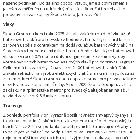
našeho podnikání. Do dalšího období vstupujeme s optimismem a
jasným zaměřením na udržitelný růst.“ řekl finanční ředitel a člen
představenstva skupiny Škoda Group, Jaroslav Zoch.
Vlaky
Škoda Group na konci roku 2025 získala zakázku na dodávku až 16
bateriových vlaků pro Lotyšsko v hodnotě zhruba čtyř miliard korun a
zároveň uspěla s kontraktem na dodávku až 36 bateriových vlaků na
Slovensko v hodnotě osmi miliard korun. Vedle klasických bateriových
vlaků se v roce 2025 dařilo i dalším segmentům železniční výroby,
včetně hybridních bateriovo-dieselových vlaků pro dopravce RegioJet.
Celkem má tak zakázky již na více než 100 bateriových vlaků. Dále
získala zakázku na výrobu elektrických vlaků s maximální rychlostí až
200 km/h, které Škoda Group dodá dopravci Arriva pro provoz na lince
mezi Prahou a západními Čechy. V roce 2025 Škoda Group uzavřela
zakázku na "příměstské metro" pro švédský Saltsjobanan na až 31
vozidel za více než 5,6 miliard korun.
Tramvaje
Z pohledu portfolia vloni výrazně posílil rovněž tramvajový byznys, a
to jak na domácím českém trhu, tak zejména na západoevropských
trzích. V roce 2025 se podařilo doručit prvních 20 tramvají do Prahy, a
to pouhých 24 měsíců od podpisu smlouvy. Tramvaj 52T pro Prahu je
nejmodernější tramvají na trhu a její výjimečnost dokazuje i ocenění