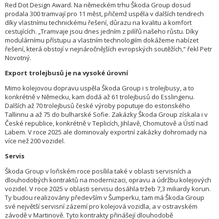
Red Dot Design Award. Na německém trhu Škoda Group dosud
prodala 300 tramvají pro 11 měst, přičemž uspěla v dalších tendrech
díky vlastnímu technickému řešení, důrazu na kvalitu a komfort
cestujících. „Tramvaje jsou dnes jedním z pilířů našeho růstu. Díky
modulárnímu přístupu a vlastním technologiím dokážeme nabízet
řešení, která obstojí v nejnáročnějších evropských soutěžích,“ řekl Petr
Novotný.
Export trolejbusů je na vysoké úrovní
Mimo kolejovou dopravu uspěla Škoda Group i s trolejbusy, a to
konkrétně v Německu, kam dodá až 61 trolejbusů do Esslingenu.
Dalších až 70 trolejbusů české výroby poputuje do estonského
Tallinnu a až 75 do bulharské Sofie. Zakázky Škoda Group získala i v
České republice, konkrétně v Teplicích, Jihlavě, Chomutově a Ústí nad
Labem. V roce 2025 ale dominovaly exportní zakázky dohromady na
více než 200 vozidel.
Servis
Škoda Group v loňském roce posílila také v oblasti servisních a
dlouhodobých kontraktů na modernizaci, opravu a údržbu kolejových
vozidel. V roce 2025 v oblasti servisu dosáhla tržeb 7,3 miliardy korun.
Ty budou realizovány především v Šumperku, tam má Škoda Group
své největší servisní zázemí pro kolejová vozidla, a v ostravském
závodě v Martinově. Tyto kontrakty přinášejí dlouhodobě