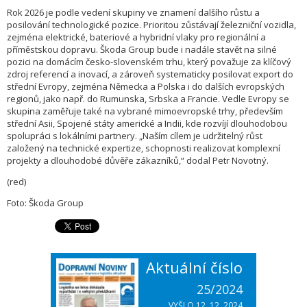
Rok 2026 je podle vedení skupiny ve znamení dalšího růstu a
posilování technologické pozice. Prioritou zůstávají železniční vozidla,
zejména elektrické, bateriové a hybridní vlaky pro regionální a
příměstskou dopravu. Škoda Group bude i nadále stavět na silné
pozici na domácím česko-slovenském trhu, který považuje za klíčový
zdroj referencí a inovací, a zároveň systematicky posilovat export do
střední Evropy, zejména Německa a Polska i do dalších evropských
regionů, jako např. do Rumunska, Srbska a Francie. Vedle Evropy se
skupina zaměřuje také na vybrané mimoevropské trhy, především
střední Asii, Spojené státy americké a Indii, kde rozvíjí dlouhodobou
spolupráci s lokálními partnery. „Naším cílem je udržitelný růst
založený na technické expertize, schopnosti realizovat komplexní
projekty a dlouhodobé důvěře zákazníků,“ dodal Petr Novotný.
(red)
Foto: Škoda Group
Aktuální číslo
25/2024
VYŠLO 12. 12. 2024