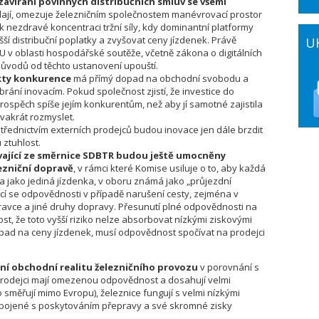
zavírání povinných distribučních smluv se všemi
ádají, omezuje železničním společnostem manévrovací prostor
k nezdravé koncentraci tržní síly, kdy dominantní platformy
šší distribuční poplatky a zvyšovat ceny jízdenek. Právě
U
EU v oblasti hospodářské soutěže, včetně zákona o digitálních
 důvodů od těchto ustanovení upouští.
kty konkurence
má přímý dopad na obchodní svobodu a
ání inovacím. Pokud společnost zjistí, že investice do
ospěch spíše jejím konkurentům, než aby jí samotné zajistila
dvakrát rozmyslet.
střednictvím externích prodejců budou inovace jen dále brzdit
ztuhlost.
vající ze směrnice SDBTR budou ještě umocněny
lezniční dopravě
, v rámci které Komise usiluje o to, aby každá
a jako jediná jízdenka, v oboru známá jako „průjezdní
jící se odpovědnosti v případě narušení cesty, zejména v
avce a jiné druhy dopravy. Přesunutí plné odpovědnosti na
t, že toto vyšší riziko nelze absorbovat nízkými ziskovými
pad na ceny jízdenek, musí odpovědnost spočívat na prodejci
ní obchodní realitu železničního provozu
v porovnání s
o prodejci mají omezenou odpovědnost a dosahují velmi
 směřují mimo Evropu), železnice fungují s velmi nízkými
pojené s poskytováním přepravy a své skromné zisky