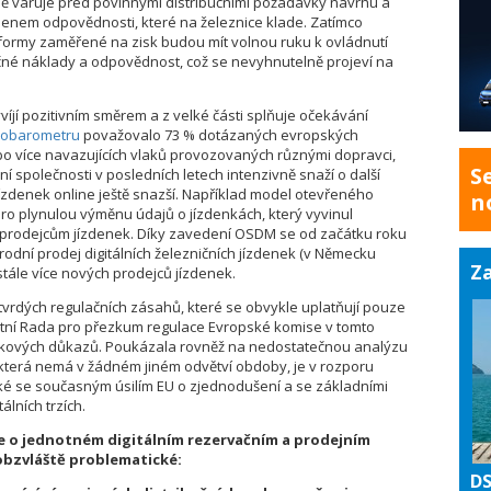
ně varuje před povinnými distribučními požadavky návrhu a
enem odpovědnosti, které na železnice klade. Zatímco
atformy zaměřené na zisk budou mít volnou ruku k ovládnutí
čné náklady a odpovědnost, což se nevyhnutelně projeví na
víjí pozitivním směrem a z velké části splňuje očekávání
robarometru
považovalo 73 % dotázaných evropských
ebo více navazujících vlaků provozovaných různými dopravci,
S
ní společnosti v posledních letech intenzivně snaží o další
 jízdenek online ještě snazší. Například model otevřeného
n
pro plynulou výměnu údajů o jízdenkách, který vyvinul
em prodejcům jízdenek. Díky zavedení OSDM se od začátku roku
rodní prodej digitálních železničních jízdenek (v Německu
Za
tále více nových prodejců jízdenek.
tvrdých regulačních zásahů, které se obvykle uplatňují pouze
stní Rada pro přezkum regulace Evropské komise v tomto
takových důkazů. Poukázala rovněž na nedostatečnou analýzu
 která nemá v žádném jiném odvětví obdoby, je v rozporu
ké se současným úsilím EU o zjednodušení a se základními
tálních trzích.
e o jednotném digitálním rezervačním a prodejním
 obzvláště problematické:
DS