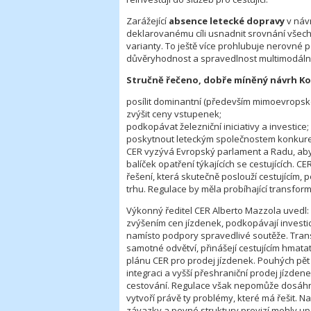
Zarážející
absence letecké dopravy
v náv
deklarovanému cíli usnadnit srovnání všech 
varianty. To ještě více prohlubuje nerovn
důvěryhodnost a spravedlnost multimodální
Stručně řečeno, dobře míněný návrh Ko
posílit dominantní (především mimoevropské)
zvýšit ceny vstupenek;
podkopávat železniční iniciativy a investice;
poskytnout leteckým společnostem konkur
CER vyzývá Evropský parlament a Radu, aby
balíček opatření týkajících se cestujících. 
řešení, která skutečně poslouží cestujícím,
trhu. Regulace by měla probíhající transfor
Výkonný ředitel CER Alberto Mazzola uvedl: 
zvýšením cen jízdenek, podkopávají investi
namísto podpory spravedlivé soutěže. Trans
samotné odvětví, přinášejí cestujícím hma
plánu CER pro prodej jízdenek. Pouhých pět l
integraci a vyšší přeshraniční prodej jízden
cestování. Regulace však nepomůže dosáhnout 
vytvoří právě ty problémy, které má řešit. 
závazky a pevné struktury provizí mohly up