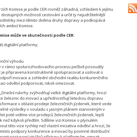
rzích Komise je podle CER rovněž záhadná, vzhledem k jejímu
dostupných možností cestování a určit ty nejudržitelnější
é podmínky mezi těmito dvěma druhy dopravy a podkopává
ch ambicí Komise.
mise může ve skutečnosti podle CER:
 digitální platformy;
enční výhodu.
 v rámci spolurozhodovacího procesu pečlivě posoudily
CER je připravena konstruktivně spolupracovat a usilovat o
 podpoří inovace a zohlední obchodní realitu konkurenčního
maci odvětví podporovat, nikoli omezovat.
„Dnešní návrhy zvýhodňují velké digitální platformy, hrozí
ce železnic do inovací a upřednostňují leteckou dopravu
formace v oblasti prodeje železničních jízdenek, které vede
tatelné výsledky v souladu s jasným plánem stanoveným v
et poté vidíme více prodejců železničních jízdenek, lepší
ek než kdykoli předtím. Sdílíme vizi Komise o plynulém
této vize rychleji než vlastní iniciativa odvětví a hrozí, že
Namísto podpory konkurence a inovací by povinné distribuční
evnit postavení strážců přístupu k platformám, omezit