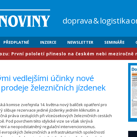
doprava
&
logistika
o
PŘEDPLATNÉ
INZERCE
NEWSLETTER
SEMINÁŘE
í pololetí přineslo na českém nebi meziročně nárůst pr
ými vedlejšími účinky nové
i prodeje železničních jízdenek
pská komise zveřejnila 14. května nový balíček opatření pro
erý slibuje rezervace jediné jízdenky jedním kliknutím a
á práva cestujících při víceúsekových železničních cestách
pě. Pod povrchem této idylické vize se však skrývá
tní a neopodstatněný regulační intervencionismus.
 evropských železničních a infrastrukturních společností