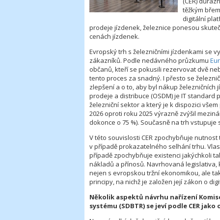
(CER) důraz
těžkým břem
digitální pl
prodeje jízdenek, železnice ponesou skute
cenách jízdenek.
Evropský trh s železničními jízdenkami se vy
zákazníků. Podle nedávného průzkumu
Eu
občanů, kteří se pokusili rezervovat dvě n
tento proces za snadný. I přesto se železnič
zlepšení a o to, aby byl nákup železničních
prodeje a distribuce (OSDM) je IT standard 
železniční sektor a který je k dispozici vš
2026 oproti roku 2025 výrazně zvýšil meziná
dokonce o 75 %). Současně na trh vstupuje s
V této souvislosti CER zpochybňuje nutnost 
v případě prokazatelného selhání trhu. Vla
případě zpochybňuje existenci jakýchkoli 
nákladů a přínosů. Navrhovaná legislativa,
nejen s evropskou tržní ekonomikou, ale ta
principy, na nichž je založen její zákon o digi
Několik aspektů návrhu nařízení Komis
systému (SDBTR) se jeví podle CER jako