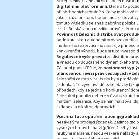
Nucení velkých železničních společností k
u
digitálními platformami
, které o to pož
při obchodních jednáních. To by mohlo vést 
jako strážci přístupu budou moci diktovat vy
tomuto výsledku se snaží zabránit politika 
trzích. Britská vláda mezitím právě z těchto
Povinnost železnic distribuovat produ
podnikatelskou autonomii provozovatelů a br
moderního rezervačního nástroje přinese pr
konkurenční výhodu, bude si tuto investici 
Regulované výše provizí
za distribuci pro
a vnesou do současného dynamického trhu 
Zásadní podle CER je, že
povinnosti vyplý
plánovanou revizí práv cestujících v že
železniční cesta s více úseky byla prodáván
jízdenka“. To vyvolává důležité otázky týka
případech, kdy se jedná o konkurenční dopr
železniční podniky nebere v úvahu skutečnos
maržemi železnice. Aby se minimalizoval do
jízdenek, a nikoli na dopravcích.
Všechna tato opatření opomíjejí základ
nezávislými prodejci jízdenek. Zatímco tit
vysokých hrubých marží (přičemž tržby často
hrubými maržemi, nesou veškeré náklady s
reinvestují do služeb pro cestující.