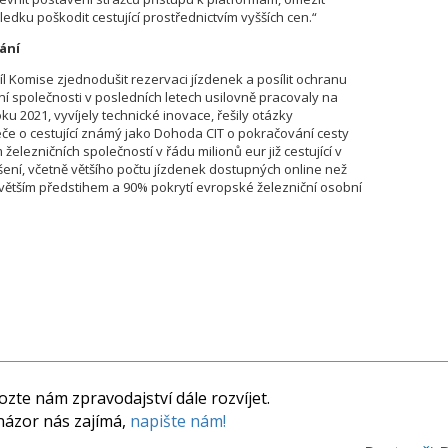
ku poškodit cestující prostřednictvím vyšších cen.“
ání
íl Komise zjednodušit rezervaci jízdenek a posílit ochranu
iční společnosti v posledních letech usilovně pracovaly na
u 2021, vyvíjely technické inovace, řešily otázky
če o cestující známý jako Dohoda CIT o pokračování cesty
 železničních společností v řádu milionů eur již cestující v
šení, včetně většího počtu jízdenek dostupných online než
s větším předstihem a 90% pokrytí evropské železniční osobní
zte nám zpravodajství dále rozvíjet.
názor nás zajímá,
napište nám!