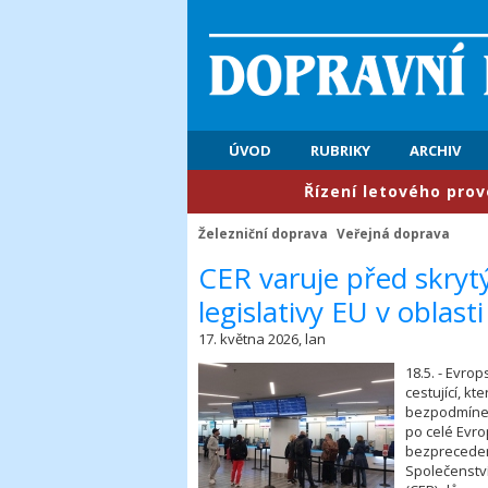
ÚVOD
RUBRIKY
ARCHIV
​Řízení letového provozu: Prvn
Železniční doprava
Veřejná doprava
​CER varuje před skryt
legislativy EU v oblast
17. května 2026, lan
18.5. - Evro
cestující, kt
bezpodmínečn
po celé Evro
bezpreceden
Společenství