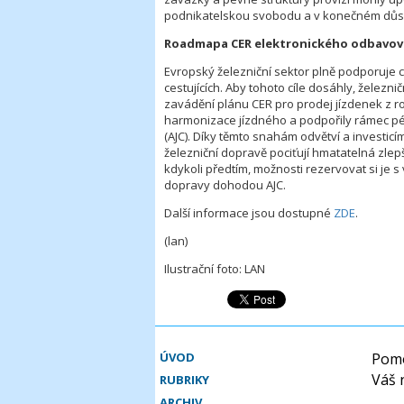
podnikatelskou svobodu a v konečném důsled
Roadmapa CER elektronického odbavov
Evropský železniční sektor plně podporuje c
cestujících. Aby tohoto cíle dosáhly, železn
zavádění plánu CER pro prodej jízdenek z rok
harmonizace jízdného a podpořily rámec pé
(AJC). Díky těmto snahám odvětví a investicím
železniční dopravě pociťují hmatatelná zlep
kdykoli předtím, možnosti rezervovat si je 
dopravy dohodou AJC.
Další informace jsou dostupné
ZDE
.
(lan)
Ilustrační foto: LAN
ÚVOD
Pomo
Váš 
RUBRIKY
ARCHIV