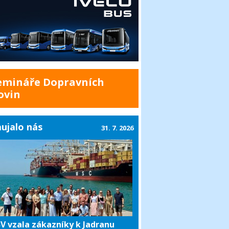
emináře Dopravních
ovin
ujalo nás
31. 7. 2026
V vzala zákazníky k Jadranu