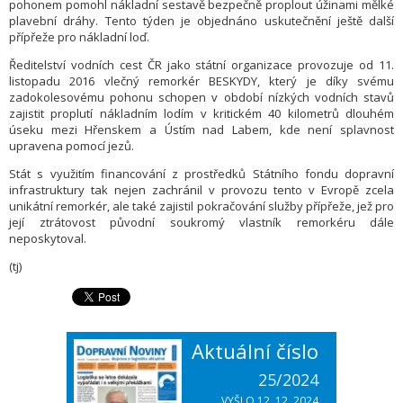
pohonem pomohl nákladní sestavě bezpečně proplout úžinami mělké
plavební dráhy. Tento týden je objednáno uskutečnění ještě další
přípřeže pro nákladní loď.
Ředitelství vodních cest ČR jako státní organizace provozuje od 11.
listopadu 2016 vlečný remorkér BESKYDY, který je díky svému
zadokolesovému pohonu schopen v období nízkých vodních stavů
zajistit proplutí nákladním lodím v kritickém 40 kilometrů dlouhém
úseku mezi Hřenskem a Ústím nad Labem, kde není splavnost
upravena pomocí jezů.
Stát s využitím financování z prostředků Státního fondu dopravní
infrastruktury tak nejen zachránil v provozu tento v Evropě zcela
unikátní remorkér, ale také zajistil pokračování služby přípřeže, jež pro
její ztrátovost původní soukromý vlastník remorkéru dále
neposkytoval.
(tj)
Aktuální číslo
25/2024
VYŠLO 12. 12. 2024