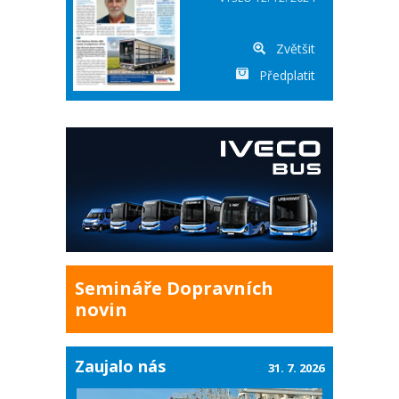
Zvětšit
Předplatit
Semináře Dopravních
novin
Zaujalo nás
31. 7. 2026