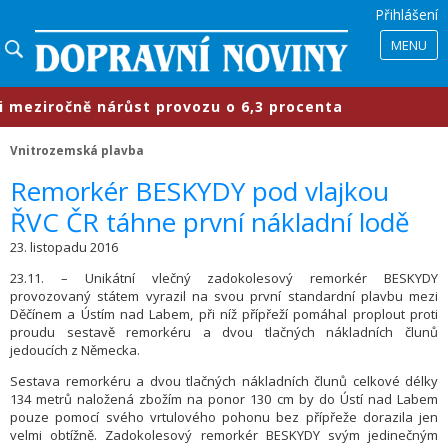
Přihlášení
MENU
eziročně nárůst provozu o 6,3 procenta
Vnitrozemská plavba
​Remorkér BESKYDY pod vlajkou
ŘVC ČR táhne první nákladní lodě
23. listopadu 2016
23.11. – Unikátní vlečný zadokolesový remorkér BESKYDY
provozovaný státem vyrazil na svou první standardní plavbu mezi
Děčínem a Ústím nad Labem, při níž přípřeží pomáhal proplout proti
proudu sestavě remorkéru a dvou tlačných nákladních člunů
jedoucích z Německa.
Sestava remorkéru a dvou tlačných nákladních člunů celkové délky
134 metrů naložená zbožím na ponor 130 cm by do Ústí nad Labem
pouze pomocí svého vrtulového pohonu bez přípřeže dorazila jen
velmi obtížně. Zadokolesový remorkér BESKYDY svým jedinečným