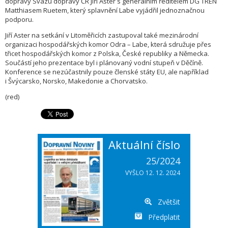
dopravy Svazu dopravy ČR Jiří Aster s generálním ředitelem DG TREN
Matthiasem Ruetem, který splavnění Labe vyjádřil jednoznačnou
podporu.
Jiří Aster na setkání v Litoměřicích zastupoval také mezinárodní
organizaci hospodářských komor Odra – Labe, která sdružuje přes
třicet hospodářských komor z Polska, České republiky a Německa.
Součástí jeho prezentace byl i plánovaný vodní stupeň v Děčíně.
Konference se nezúčastnily pouze členské státy EU, ale například
i Švýcarsko, Norsko, Makedonie a Chorvatsko.
(red)
Aktuální číslo
25/2024
VYŠLO 12. 12. 2024
Zvětšit
Předplatit