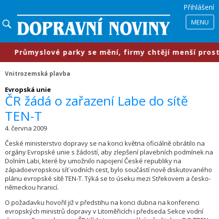
Přihlášení
MENU
​Průmyslové parky se mění, firmy chtějí menší prostory
Vnitrozemská plavba
Evropská unie
ČR žádá o zařazení Labe do sítě
TEN-T
4. června 2009
České ministerstvo dopravy se na konci května oficiálně obrátilo na
orgány Evropské unie s žádostí, aby zlepšení plavebních podmínek na
Dolním Labi, které by umožnilo napojení České republiky na
západoevropskou síť vodních cest, bylo součástí nově diskutovaného
plánu evropské sítě TEN-T. Týká se to úseku mezi Střekovem a česko-
německou hranicí.
O požadavku hovořil již v předstihu na konci dubna na konferenci
evropských ministrů dopravy v Litoměřicích i předseda Sekce vodní