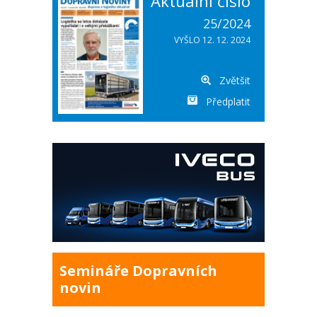
Aktuální číslo
25/2024
VYŠLO 12. 12. 2024
Zvětšit
Předplatit
Semináře Dopravních
novin