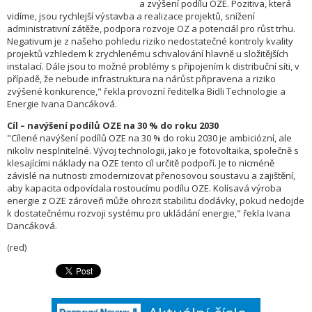
a zvýšení podílu OZE. Pozitiva, která
vidíme, jsou rychlejší výstavba a realizace projektů, snížení
administrativní zátěže, podpora rozvoje OZ a potenciál pro růst trhu.
Negativum je z našeho pohledu riziko nedostatečné kontroly kvality
projektů vzhledem k zrychlenému schvalování hlavně u složitějších
instalací. Dále jsou to možné problémy s připojením k distribuční síti, v
případě, že nebude infrastruktura na nárůst připravena a riziko
zvýšené konkurence," řekla provozní ředitelka Bidli Technologie a
Energie Ivana Dancáková.
Cíl – navýšení podílů OZE na 30 % do roku 2030
"Cílené navýšení podílů OZE na 30 % do roku 2030 je ambiciózní, ale
nikoliv nesplnitelné. Vývoj technologii, jako je fotovoltaika, společně s
klesajícími náklady na OZE tento cíl určitě podpoří. Je to nicméně
závislé na nutnosti zmodernizovat přenosovou soustavu a zajištění,
aby kapacita odpovídala rostoucímu podílu OZE. Kolísavá výroba
energie z OZE zároveň může ohrozit stabilitu dodávky, pokud nedojde
k dostatečnému rozvoji systému pro ukládání energie," řekla Ivana
Dancáková.
(red)