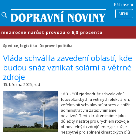
Přihlášení
MENU
ziročně nárůst provozu o 6,3 procenta
Spedice, logistika
Dopravní politika
​Vláda schválila zavedení oblastí, kde
budou snáz vznikat solární a větrné
zdroje
15. března 2025, red
16.3. - "Cíl zjednodušit schvalování
fotovoltaických a větrných elektráren,
zefektivnit schvalovací proces a snížit
administrativní zátěž vnímáme
pozitivně. Tento krok vnímáme jako
důležitý nástroj pro urychlení rozvoje
obnovitelných zdrojů energie, což je
nezbytné pro splnění klimatických cílů