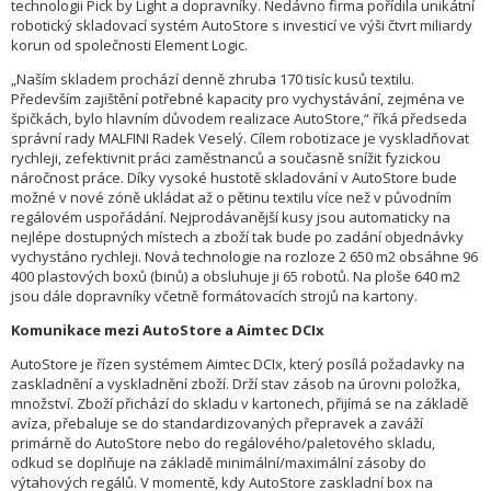
technologii Pick by Light a dopravníky. Nedávno firma pořídila unikátní
robotický skladovací systém AutoStore s investicí ve výši čtvrt miliardy
korun od společnosti Element Logic.
„Naším skladem prochází denně zhruba 170 tisíc kusů textilu.
Především zajištění potřebné kapacity pro vychystávání, zejména ve
špičkách, bylo hlavním důvodem realizace AutoStore,“ říká předseda
správní rady MALFINI Radek Veselý. Cílem robotizace je vyskladňovat
rychleji, zefektivnit práci zaměstnanců a současně snížit fyzickou
náročnost práce. Díky vysoké hustotě skladování v AutoStore bude
možné v nové zóně ukládat až o pětinu textilu více než v původním
regálovém uspořádání. Nejprodávanější kusy jsou automaticky na
nejlépe dostupných místech a zboží tak bude po zadání objednávky
vychystáno rychleji. Nová technologie na rozloze 2 650 m2 obsáhne 96
400 plastových boxů (binů) a obsluhuje ji 65 robotů. Na ploše 640 m2
jsou dále dopravníky včetně formátovacích strojů na kartony.
Komunikace mezi AutoStore a Aimtec DCIx
AutoStore je řízen systémem Aimtec DCIx, který posílá požadavky na
zaskladnění a vyskladnění zboží. Drží stav zásob na úrovni položka,
množství. Zboží přichází do skladu v kartonech, přijímá se na základě
avíza, přebaluje se do standardizovaných přepravek a zaváží
primárně do AutoStore nebo do regálového/paletového skladu,
odkud se doplňuje na základě minimální/maximální zásoby do
výtahových regálů. V momentě, kdy AutoStore zaskladní box na