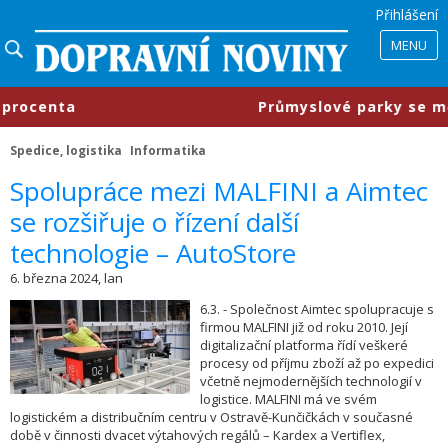
Přihlášení
MENU
ocenta
​Průmyslové parky se mění,
Spedice, logistika
Informatika
​Spolupráce mezi MALFINI a Aimtec
se rozšiřuje o řízení další
technologie – AutoStore
6. března 2024, lan
6.3. - Společnost Aimtec spolupracuje s
firmou MALFINI již od roku 2010. Její
digitalizační platforma řídí veškeré
procesy od příjmu zboží až po expedici
včetně nejmodernějších technologií v
logistice. MALFINI má ve svém
logistickém a distribučním centru v Ostravě-Kunčičkách v současné
době v činnosti dvacet výtahových regálů – Kardex a Vertiflex,