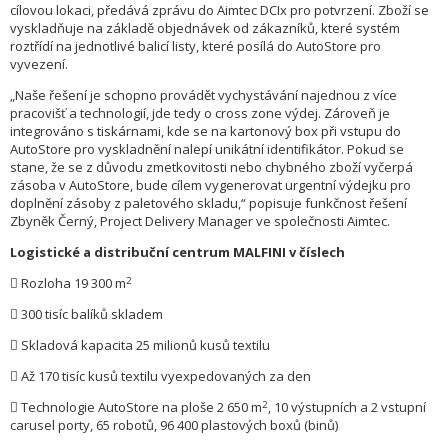
cílovou lokaci, předává zprávu do Aimtec DCIx pro potvrzení. Zboží se
vyskladňuje na základě objednávek od zákazníků, které systém
roztřídí na jednotlivé balicí listy, které posílá do AutoStore pro
vyvezení.
„Naše řešení je schopno provádět vychystávání najednou z více
pracovišť a technologií, jde tedy o cross zone výdej. Zároveň je
integrováno s tiskárnami, kde se na kartonový box při vstupu do
AutoStore pro vyskladnění nalepí unikátní identifikátor. Pokud se
stane, že se z důvodu zmetkovitosti nebo chybného zboží vyčerpá
zásoba v AutoStore, bude cílem vygenerovat urgentní výdejku pro
doplnění zásoby z paletového skladu,“ popisuje funkčnost řešení
Zbyněk Černý, Project Delivery Manager ve společnosti Aimtec.
Logistické a distribuční centrum MALFINI v číslech
2
 Rozloha 19 300 m
 300 tisíc balíků skladem
 Skladová kapacita 25 milionů kusů textilu
 Až 170 tisíc kusů textilu vyexpedovaných za den
2
 Technologie AutoStore na ploše 2 650 m
, 10 výstupních a 2 vstupní
carusel porty, 65 robotů, 96 400 plastových boxů (binů)