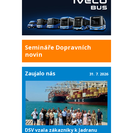
Semináře Dopravních
novin
Zaujalo nás
31. 7. 2026
DSV vzala zákazníky k Jadranu