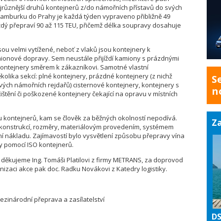
jrůznější druhů kontejnerů z/do námořních přístavů do svých
Hamburku do Prahy je každá týden vypraveno přibližně 49
ždý přepraví 90 až 115 TEU, přičemž délka soupravy dosahuje
jsou velmi vytížené, neboť z vlaků jsou kontejnery k
onové dopravy. Sem neustále přijíždí kamiony s prázdnými
kontejnery směrem k zákazníkovi. Samotné vlastní
kolika sekcí: plné kontejnery, prázdné kontejnery (z nichž
S
ivých námořních rejdařů) cisternové kontejnery, kontejnery s
n
ištění či poškozené kontejnery čekající na opravu v místních
ku kontejnerů, kam se člověk za běžných okolností nepodívá.
Za
ch konstrukcí, rozměry, materiálovým provedením, systémem
í nákladu. Zajímavostí bylo vysvětlení způsobu přepravy vína
ky pomocí ISO kontejnerů.
ěkujeme Ing. Tomáši Platilovi z firmy METRANS, za doprovod
nizaci akce pak doc. Radku Novákovi z Katedry logistiky.
mezinárodní přeprava a zasílatelství
DS