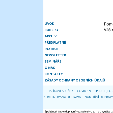
ÚVOD
Pomo
Váš 
RUBRIKY
ARCHIV
PŘEDPLATNÉ
INZERCE
NEWSLETTER
SEMINÁŘE
O NÁS
KONTAKTY
ZÁSADY OCHRANY OSOBNÍCH ÚDAJŮ
BALÍKOVÉ SLUŽBY
COVID-19
SPEDICE, LOG
KOMBINOVANÁ DOPRAVA
NÁMOŘNÍ DOPRAV
Společnost České dopravní vydavatelství, s. r. o., využívá