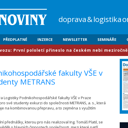
doprava
&
logistika
o
PŘEDPLATNÉ
INZERCE
NEWSLETTER
SEMINÁŘE
První pololetí přineslo na českém nebi meziročně nárůs
dnikohospodářské fakulty VŠE v
studenty METRANS
dra Logistiky Podnikohospodářské fakulty VŠE v Praze
ro své studenty exkurzi do společnosti METRANS, a. s., která
uje na kombinovanou přepravu, a to zejména s využitím
ní přednášky, kterou pro nás realizoval Ing. Tomáš Platil, se
věděli o hlavních činnostech společnosti, mezi které patří