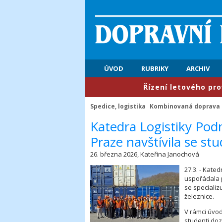
ÚVOD
RUBRIKY
ARCHIV
​Řízení letového provozu: 
Spedice, logistika
Kombinovaná doprava
​Katedra Logistiky Po
Praze navštívila se 
26. března 2026, Kateřina Janochová
27.3. - Kate
uspořádala p
se specializ
železnice.
V rámci úvod
studenti doz