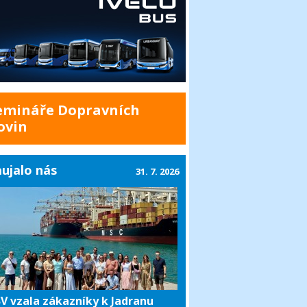
emináře Dopravních
ovin
ujalo nás
31. 7. 2026
V vzala zákazníky k Jadranu