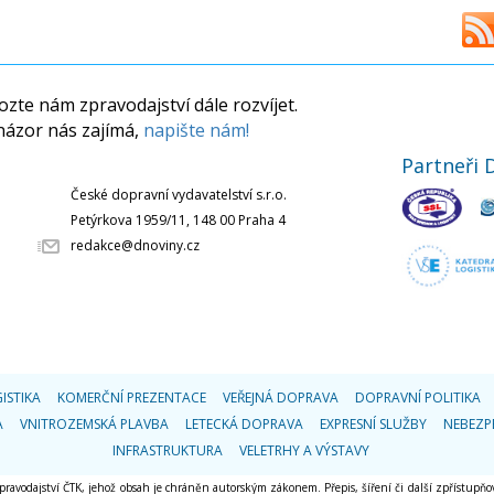
zte nám zpravodajství dále rozvíjet.
názor nás zajímá,
napište nám!
Partneři 
České dopravní vydavatelství s.r.o.
Petýrkova 1959/11, 148 00 Praha 4
redakce@dnoviny.cz
ISTIKA
KOMERČNÍ PREZENTACE
VEŘEJNÁ DOPRAVA
DOPRAVNÍ POLITIKA
A
VNITROZEMSKÁ PLAVBA
LETECKÁ DOPRAVA
EXPRESNÍ SLUŽBY
NEBEZP
INFRASTRUKTURA
VELETRHY A VÝSTAVY
 zpravodajství ČTK, jehož obsah je chráněn autorským zákonem. Přepis, šíření či další zpřístupňov