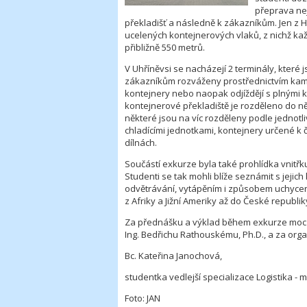
přeprava ne
překladišť a následně k zákazníkům. Jen z 
ucelených kontejnerových vlaků, z nichž ka
přibližně 550 metrů.
V Uhříněvsi se nacházejí 2 terminály, které 
zákazníkům rozváženy prostřednictvím kami
kontejnery nebo naopak odjíždějí s plnými 
kontejnerové překladiště je rozděleno do ně
některé jsou na víc rozděleny podle jednotl
chladícími jednotkami, kontejnery určené k č
dílnách.
Součástí exkurze byla také prohlídka vnitř
Studenti se tak mohli blíže seznámit s jeji
odvětrávání, vytápěním i způsobem uchycen
z Afriky a Jižní Ameriky až do České republi
Za přednášku a výklad během exkurze moc d
Ing. Bedřichu Rathouskému, Ph.D., a za orga
Bc. Kateřina Janochová,
studentka vedlejší specializace Logistika - 
Foto: JAN