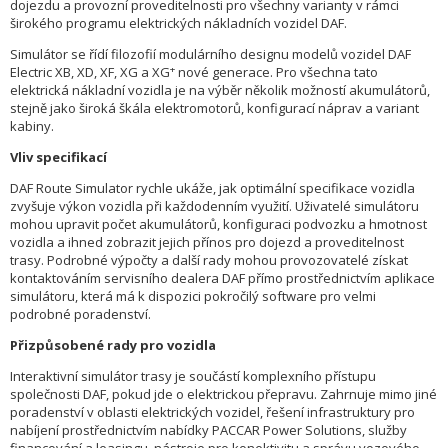
dojezdu a provozní proveditelnosti pro všechny varianty v rámci
širokého programu elektrických nákladních vozidel DAF.
Simulátor se řídí filozofií modulárního designu modelů vozidel DAF
+
Electric XB, XD, XF, XG a XG
nové generace. Pro všechna tato
elektrická nákladní vozidla je na výběr několik možností akumulátorů,
stejně jako široká škála elektromotorů, konfigurací náprav a variant
kabiny.
Vliv specifikací
DAF Route Simulator rychle ukáže, jak optimální specifikace vozidla
zvyšuje výkon vozidla při každodenním využití. Uživatelé simulátoru
mohou upravit počet akumulátorů, konfiguraci podvozku a hmotnost
vozidla a ihned zobrazit jejich přínos pro dojezd a proveditelnost
trasy. Podrobné výpočty a další rady mohou provozovatelé získat
kontaktováním servisního dealera DAF přímo prostřednictvím aplikace
simulátoru, která má k dispozici pokročilý software pro velmi
podrobné poradenství.
Přizpůsobené rady pro vozidla
Interaktivní simulátor trasy je součástí komplexního přístupu
společnosti DAF, pokud jde o elektrickou přepravu. Zahrnuje mimo jiné
poradenství v oblasti elektrických vozidel, řešení infrastruktury pro
nabíjení prostřednictvím nabídky PACCAR Power Solutions, služby