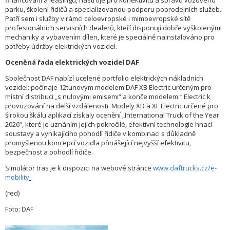
financování a leasingu, nástroje pro konektivitu a správu vozového
parku, školení řidičů a specializovanou podporu poprodejních služeb.
Patří sem i služby v rámci celoevropské i mimoevropské sítě
profesionálních servisních dealerů, kteří disponují dobře vyškolenými
mechaniky a vybavením dílen, které je speciálně nainstalováno pro
potřeby údržby elektrických vozidel.
Oceněná řada elektrických vozidel DAF
Společnost DAF nabízí ucelené portfolio elektrických nákladních
vozidel: počínaje 12tunovým modelem DAF XB Electric určeným pro
+
místní distribuci „s nulovými emisemi“ a konče modelem
Electric k
provozování na delší vzdálenosti. Modely XD a XF Electric určené pro
širokou škálu aplikací získaly ocenění „International Truck of the Year
2026“, které je uznáním jejich pokročilé, efektivní technologie hnací
soustavy a vynikajícího pohodlí řidiče v kombinaci s důkladně
promyšlenou koncepcí vozidla přinášející nejvyšší efektivitu,
bezpečnost a pohodlí řidiče.
Simulátor tras je k dispozici na webové stránce
www.daftrucks.cz/e-
mobility
.
(red)
Foto: DAF