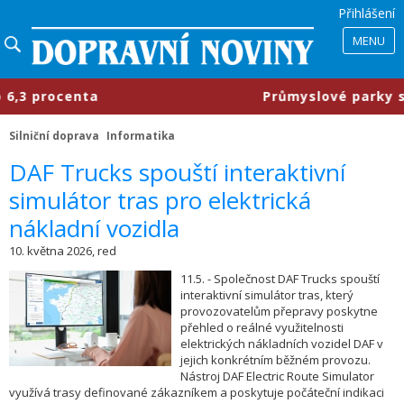
Přihlášení
MENU
procenta
​Průmyslové parky se měn
Silniční doprava
Informatika
​DAF Trucks spouští interaktivní
simulátor tras pro elektrická
nákladní vozidla
10. května 2026, red
11.5. - Společnost DAF Trucks spouští
interaktivní simulátor tras, který
provozovatelům přepravy poskytne
přehled o reálné využitelnosti
elektrických nákladních vozidel DAF v
jejich konkrétním běžném provozu.
Nástroj DAF Electric Route Simulator
využívá trasy definované zákazníkem a poskytuje počáteční indikaci