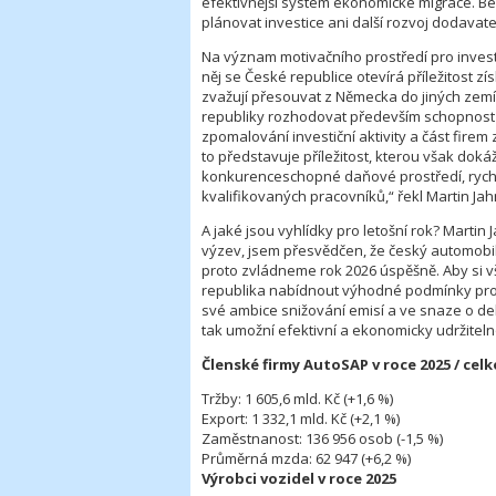
efektivnější systém ekonomické migrace. B
plánovat investice ani další rozvoj dodavat
Na význam motivačního prostředí pro invest
něj se České republice otevírá příležitost z
zvažují přesouvat z Německa do jiných zemí
republiky rozhodovat především schopnost 
zpomalování investiční aktivity a část fire
to představuje příležitost, kterou však do
konkurenceschopné daňové prostředí, rychl
kvalifikovaných pracovníků,“ řekl Martin Jah
A jaké jsou vyhlídky pro letošní rok? Martin
výzev, jsem přesvědčen, že český automobi
proto zvládneme rok 2026 úspěšně. Aby si 
republika nabídnout výhodné podmínky pro i
své ambice snižování emisí a ve snaze o dek
tak umožní efektivní a ekonomicky udržiteln
Členské firmy AutoSAP v roce 2025 / cel
Tržby: 1 605,6 mld. Kč (+1,6 %)
Export: 1 332,1 mld. Kč (+2,1 %)
Zaměstnanost: 136 956 osob (-1,5 %)
Průměrná mzda: 62 947 (+6,2 %)
Výrobci vozidel v roce 2025