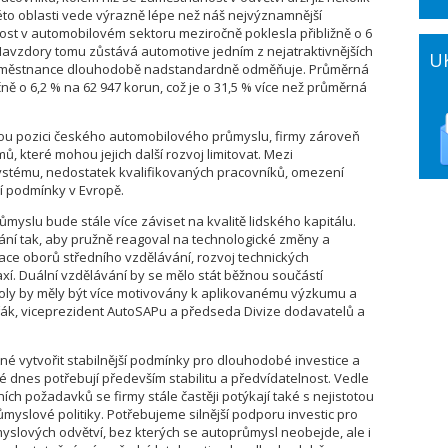
této oblasti vede výrazně lépe než náš nejvýznamnější
t v automobilovém sektoru meziročně poklesla přibližně o 6
avzdory tomu zůstává automotive jedním z nejatraktivnějších
U
zaměstnance dlouhodobě nadstandardně odměňuje. Průměrná
ě o 6,2 % na 62 947 korun, což je o 31,5 % více než průměrná
lnou pozici českého automobilového průmyslu, firmy zároveň
ů, které mohou jejich další rozvoj limitovat. Mezi
systému, nedostatek kvalifikovaných pracovníků, omezení
ční podmínky v Evropě.
slu bude stále více záviset na kvalitě lidského kapitálu.
í tak, aby pružně reagoval na technologické změny a
ovace oborů středního vzdělávání, rozvoj technických
axí. Duální vzdělávání by se mělo stát běžnou součástí
oly by měly být více motivovány k aplikovanému výzkumu a
řák, viceprezident AutoSAPu a předseda Divize dodavatelů a
é vytvořit stabilnější podmínky pro dlouhodobé investice a
 dnes potřebují především stabilitu a předvídatelnost. Vedle
ích požadavků se firmy stále častěji potýkají také s nejistotou
slové politiky. Potřebujeme silnější podporu investic pro
yslových odvětví, bez kterých se autoprůmysl neobejde, ale i