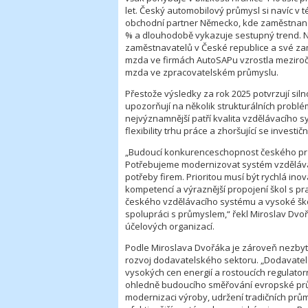
let. Český automobilový průmysl si navíc v 
obchodní partner Německo, kde zaměstnanos
% a dlouhodobě vykazuje sestupný trend. N
zaměstnavatelů v České republice a své 
mzda ve firmách AutoSAPu vzrostla meziročn
mzda ve zpracovatelském průmyslu.
Přestože výsledky za rok 2025 potvrzují si
upozorňují na několik strukturálních problém
nejvýznamnější patří kvalita vzdělávacího 
flexibility trhu práce a zhoršující se investi
„Budoucí konkurenceschopnost českého průmy
Potřebujeme modernizovat systém vzděláván
potřeby firem. Prioritou musí být rychlá in
kompetencí a výraznější propojení škol s pr
českého vzdělávacího systému a vysoké šk
spolupráci s průmyslem,“ řekl Miroslav Dvo
účelových organizací.
Podle Miroslava Dvořáka je zároveň nezbytn
rozvoj dodavatelského sektoru. „Dodavatelé
vysokých cen energií a rostoucích regulatorn
ohledně budoucího směřování evropské průmy
modernizaci výroby, udržení tradičních prům