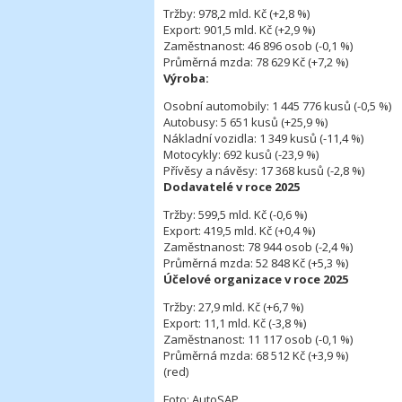
Tržby: 978,2 mld. Kč (+2,8 %)
Export: 901,5 mld. Kč (+2,9 %)
Zaměstnanost: 46 896 osob (-0,1 %)
Průměrná mzda: 78 629 Kč (+7,2 %)
Výroba:
Osobní automobily: 1 445 776 kusů (-0,5 %)
Autobusy: 5 651 kusů (+25,9 %)
Nákladní vozidla: 1 349 kusů (-11,4 %)
Motocykly: 692 kusů (-23,9 %)
Přívěsy a návěsy: 17 368 kusů (-2,8 %)
Dodavatelé v roce 2025
Tržby: 599,5 mld. Kč (-0,6 %)
Export: 419,5 mld. Kč (+0,4 %)
Zaměstnanost: 78 944 osob (-2,4 %)
Průměrná mzda: 52 848 Kč (+5,3 %)
Účelové organizace v roce 2025
Tržby: 27,9 mld. Kč (+6,7 %)
Export: 11,1 mld. Kč (-3,8 %)
Zaměstnanost: 11 117 osob (-0,1 %)
Průměrná mzda: 68 512 Kč (+3,9 %)
(red)
Foto: AutoSAP