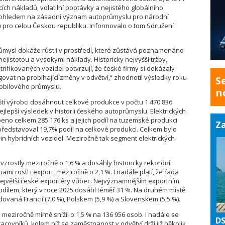
ích nákladů, volatilní poptávky a nejistého globálního
S ohledem na zásadní význam autoprůmyslu pro národní
u pro celou Českou republiku. Informovalo o tom Sdružení
ůmysl dokáže růst i v prostředí, které zůstává poznamenáno
ejistotou a vysokými náklady. Historicky nejvyšší tržby,
trifikovaných vozidel potvrzují, že české firmy si dokázaly
vat na probíhající změny v odvětví,“ zhodnotil výsledky roku
S
mobilového průmyslu.
n
tí výrobci dosáhnout celkové produkce v počtu 1 470 836
ejlepší výsledek v historii českého autoprůmyslu. Elektrických
eno celkem 285 176 ks a jejich podíl na tuzemské produkci
Za
představoval 19,7% podíl na celkové produkci. Celkem bylo
in hybridních vozidel. Meziročně tak segment elektrických
zrostly meziročně o 1,6 % a dosáhly historicky rekordní
bami rostl i export, meziročně o 2,1 %. I nadále platí, že řada
největší české exportéry vůbec. Nejvýznamnějším exportním
dílem, který v roce 2025 dosáhl téměř 31 %. Na druhém místě
edovaná Francií (7,0 %), Polskem (5,9 %) a Slovenskem (5,5 %).
eziročně mírně snížil o 1,5 % na 136 956 osob. I nadále se
DS
racovníků, kolem níž se zaměstnanost v odvětví drží již několik