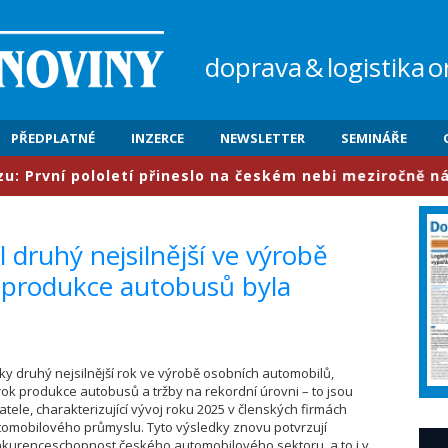
doprava
&
logistika
o
PŘEDPLATNÉ
INZERCE
NEWSLETTER
SEMINÁŘE
pololetí přineslo na českém nebi meziročně nárůst prov
 druhý nejsilnější ve výrobě
 produkce autobusů byla
ricky druhý nejsilnější rok ve výrobě osobních automobilů,
k produkce autobusů a tržby na rekordní úrovni – to jsou
atele, charakterizující vývoj roku 2025 v členských firmách
tomobilového průmyslu. Tyto výsledky znovu potvrzují
kurenceschopnost českého automobilového sektoru, a to i v