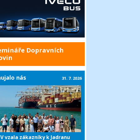
emináře Dopravních
ovin
ujalo nás
31. 7. 2026
V vzala zákazníky k Jadranu