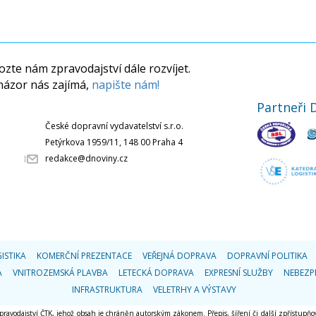
zte nám zpravodajství dále rozvíjet.
názor nás zajímá,
napište nám!
Partneři 
České dopravní vydavatelství s.r.o.
Petýrkova 1959/11, 148 00 Praha 4
redakce@dnoviny.cz
ISTIKA
KOMERČNÍ PREZENTACE
VEŘEJNÁ DOPRAVA
DOPRAVNÍ POLITIKA
A
VNITROZEMSKÁ PLAVBA
LETECKÁ DOPRAVA
EXPRESNÍ SLUŽBY
NEBEZP
INFRASTRUKTURA
VELETRHY A VÝSTAVY
 zpravodajství ČTK, jehož obsah je chráněn autorským zákonem. Přepis, šíření či další zpřístupňov