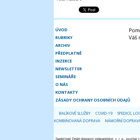
ÚVOD
Pomo
Váš 
RUBRIKY
ARCHIV
PŘEDPLATNÉ
INZERCE
NEWSLETTER
SEMINÁŘE
O NÁS
KONTAKTY
ZÁSADY OCHRANY OSOBNÍCH ÚDAJŮ
BALÍKOVÉ SLUŽBY
COVID-19
SPEDICE, LOG
KOMBINOVANÁ DOPRAVA
NÁMOŘNÍ DOPRAV
Společnost České dopravní vydavatelství, s. r. o., využívá