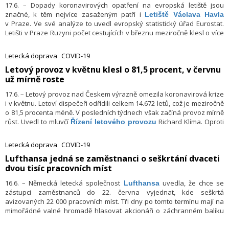
17.6. – Dopady koronavirových opatření na evropská letiště jsou
značné, k těm nejvíce zasaženým patří i
Letiště Václava Havla
v Praze. Ve své analýze to uvedl evropský statistický úřad Eurostat.
Letišti v Praze Ruzyni počet cestujících v březnu meziročně klesl o více
než 800 000, což je zhruba o 65 procent. Velkým problémům ale čelí
i regionální česká letiště. Pražské letiště zatím stát o pomoc žádat
Letecká doprava
COVID-19
nebude, přibližně do konce léta bude náklady platit z rezerv a pak
​Letový provoz v květnu klesl o 81,5 procent, v červnu
požádá o vlastní úvěr.
už mírně roste
17.6. – Letový provoz nad Českem výrazně omezila koronavirová krize
i v květnu. Letoví dispečeři odřídili celkem 14.672 letů, což je meziročně
o 81,5 procenta méně. V posledních týdnech však začíná provoz mírně
růst. Uvedl to mluvčí
Richard Klíma. Oproti
Řízení letového provozu
závěru března je nyní provoz více než dvojnásobný.
Letecká doprava
COVID-19
​Lufthansa jedná se zaměstnanci o seškrtání dvaceti
dvou tisíc pracovních míst
16.6. – Německá letecká společnost
uvedla, že chce se
Lufthansa
zástupci zaměstnanců do 22. června vyjednat, kde seškrtá
avizovaných 22 000 pracovních míst. Tři dny po tomto termínu mají na
mimořádné valné hromadě hlasovat akcionáři o záchranném balíku
za devět miliard EUR (240 miliard Kč), který aerolinkám kvůli dopadům