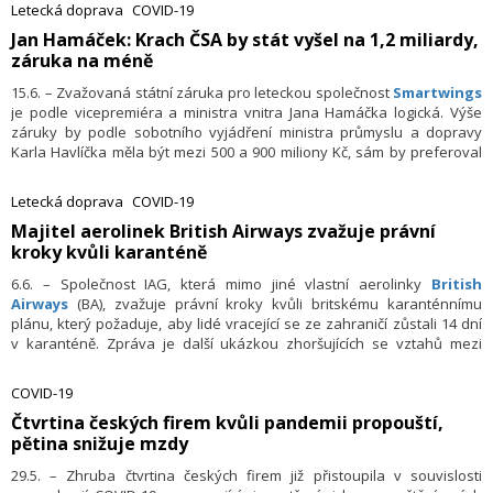
pandemie poskytne nový německý fond pro hospodářskou
Letecká doprava
COVID-19
stabilizaci WSF.
Jan Hamáček: Krach ČSA by stát vyšel na 1,2 miliardy,
záruka na méně
15.6. – Zvažovaná státní záruka pro leteckou společnost
Smartwings
je podle vicepremiéra a ministra vnitra Jana Hamáčka logická. Výše
záruky by podle sobotního vyjádření ministra průmyslu a dopravy
Karla Havlíčka měla být mezi 500 a 900 miliony Kč, sám by preferoval
800 milionů. Pokud by České aerolinie (ČSA) zkrachovaly, stát by na
dávkách a podpoře vyplatil více, zhruba 1,2 miliardy Kč, řekl Jan
Letecká doprava
COVID-19
Hamáček před pondělním jednáním vlády. Jak však po jednání na
​Majitel aerolinek British Airways zvažuje právní
tiskové konferenci uvedl premiér Andrej Babiš, kabinet touto věcí
kroky kvůli karanténě
nezabýval.
6.6. – Společnost IAG, která mimo jiné vlastní aerolinky
British
Airways
(BA), zvažuje právní kroky kvůli britskému karanténnímu
plánu, který požaduje, aby lidé vracející se ze zahraničí zůstali 14 dní
v karanténě. Zpráva je další ukázkou zhoršujících se vztahů mezi
aerolinkami a vládou kvůli pandemii způsobené koronavirem,
napsala agentura Reuters.
COVID-19
​Čtvrtina českých firem kvůli pandemii propouští,
pětina snižuje mzdy
29.5. – Zhruba čtvrtina českých firem již přistoupila v souvislosti