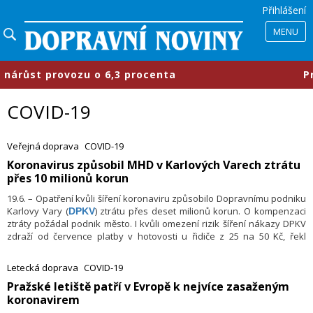
Přihlášení
MENU
st provozu o 6,3 procenta
​Průmys
COVID-19
Veřejná doprava
COVID-19
​Koronavirus způsobil MHD v Karlových Varech ztrátu
přes 10 milionů korun
19.6. – Opatření kvůli šíření koronaviru způsobilo Dopravnímu podniku
Karlovy Vary (
) ztrátu přes deset milionů korun. O kompenzaci
DPKV
ztráty požádal podnik město. I kvůli omezení rizik šíření nákazy DPKV
zdraží od července platby v hotovosti u řidiče z 25 na 50 Kč, řekl
náměstek primátorky Karlových Varů Tomáš Trtek.
Letecká doprava
COVID-19
​Pražské letiště patří v Evropě k nejvíce zasaženým
koronavirem