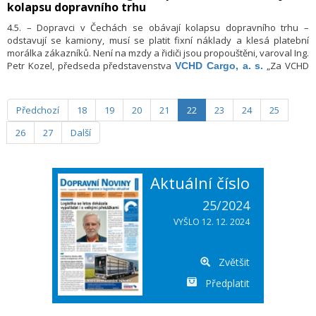
kolapsu dopravního trhu
4.5. – Dopravci v Čechách se obávají kolapsu dopravního trhu –
odstavují se kamiony, musí se platit fixní náklady a klesá platební
morálka zákazníků. Není na mzdy a řidiči jsou propouštěni, varoval Ing.
Petr Kozel, předseda představenstva
„Za VCHD
VCHD Cargo, a. s.
Cargo musíme říci, že citelné ochlazení na trhu v důsledku opatření
proti novému koronaviru pociťujeme také, ale rozhodli jsme se
nepropouštět. Chtěli bychom ovšem upozornit na jeden podstatný
Předchozí
18
19
20
21
22
23
24
25
fakt, který zatím zůstává mediálně v pozadí,“ uvedl Petr Kozel.
26
27
Další
Aktuální číslo
25/2024
VYŠLO 12. 12. 2024
Zvětšit
Předplatit