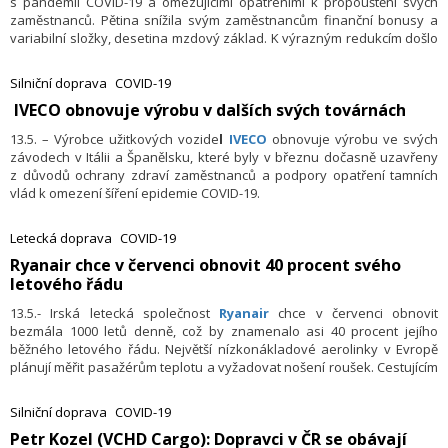
s pandemií COVID-19 a omezujícími opatřeními k propouštění svých
zaměstnanců. Pětina snížila svým zaměstnancům finanční bonusy a
variabilní složky, desetina mzdový základ. K výrazným redukcím došlo
v českých firmách i v oblasti nefinančních benefitů. Jen čtvrtina firem
v období koronavirové krize nezavedla žádná omezující opatření.
Silniční doprava
COVID-19
Vyplývá to z nejnovějšího průzkumu personálně poradenské
​ IVECO obnovuje výrobu v dalších svých továrnách
společnosti
.
Randstad
13.5. – Výrobce užitkových vozide
l
IVECO
obnovuje výrobu ve svých
závodech v Itálii a Španělsku, které byly v březnu dočasně uzavřeny
z důvodů ochrany zdraví zaměstnanců a podpory opatření tamních
vlád k omezení šíření epidemie COVID-19.
Letecká doprava
COVID-19
Ryanair chce v červenci obnovit 40 procent svého
letového řádu
13.5.- Irská letecká společnost
Ry­anair
chce v červenci obnovit
bezmála 1000 letů denně, což by znamenalo asi 40 procent jejího
běžného letového řádu. Největší nízkonákladové aerolinky v Evropě
plánují měřit pasažérům teplotu a vyžadovat nošení roušek. Cestujícím
nebude povoleno vytvářet frontu na toalety, kam se dostanou pouze
na požádání, oznámila firma. Její plán ovšem závisí na tom, jak se
Silniční doprava
COVID-19
budou v Evropě uvolňovat cestovní omezení.
​Petr Kozel (VCHD Cargo): Dopravci v ČR se obávají