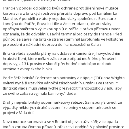
Francie v pondělí od půlnoci kvůli ochraně proti šíření nové mutace
koronaviru z britských ostrovů přerušila dopravu pod kanálem La
Manche. V pondělí a v úterý nejedou vlaky společnosti Eurostar z
Londýna do Paříže, Bruselu, Lille a Amsterodamu, ale ani vlaky
opačným směrem s výjimkou spojů z Paříže. Správa přístavu Dover
oznámila, že do odvolání uzavírá terminál pro cesty do Francie. Před
půlnocí se zavřel na britské straně i terminál Eurotunelu ve Folkstone
pro osobní a nákladní dopravu do francouzského Calais.
Britská vláda spustila plány na odstavení kamionů v jihovýchodním
hrabství Kent, které měla v záloze pro případ možného přerušení
dopravy, až 31. prosince skončí přechodné období po odchodu
Británie z evropského bloku.
Podle šéfa britské Federace pro potraviny a nápoje (FDF) Iana Wrighta
ovlivní nynější uzavírka vánoční zásobování v Británii i ve Francii. "
(Britská) vláda musí velmi rychle přesvědčit francouzskou vládu, aby
ze svého zákazu vyjmula kamiony," dodal.
Druhý největší britský supermarketový řetězec Sainsbury's uvedl, že
výpadky některých druhů sezonní zeleniny v supermarketech se
projeví v řádu dní.
Nová mutace koronaviru se v Británii objevila už v září; v listopadu
tvořila zhruba čtvrtinu případů infekce v Londýně. V polovině prosince