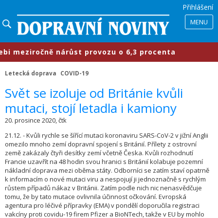
Přihlášení
MENU
meziročně nárůst provozu o 6,3 procenta
Letecká doprava
COVID-19
Svět se izoluje od Británie kvůli
mutaci, stojí letadla i kamiony
20. prosince 2020, čtk
21.12. - Kvůli rychle se šířící mutaci koronaviru SARS-CoV-2 v jižní Anglii
omezilo mnoho zemí dopravní spojení s Británií. Přílety z ostrovní
země zakázaly čtyři desítky zemí včetně Česka. Kvůli rozhodnutí
Francie uzavřít na 48 hodin svou hranici s Británií kolabuje pozemní
nákladní doprava mezi oběma státy. Odborníci se zatím staví opatrně
k informacím o nové mutaci viru a nespojují ji jednoznačně s rychlým
růstem případů nákaz v Británii. Zatím podle nich nic nenasvědčuje
tomu, že by tato mutace ovlivnila účinnost očkování. Evropská
agentura pro léčivé přípravky (EMA) v pondělí doporučila registraci
vakcíny proti covidu-19 firem Pfizer a BioNTech, takže v EU by mohlo