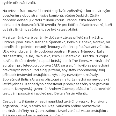
rychle očkování začít.
Na britsko-francouzské hranici stojí kvůli zpřísněným koronavirovým
opatřením z obou stran tisíce kamionů, včetně českých. Ztráty
dopravci odhadují v řádu milionů korun. Francouzská federace
nákladních dopravců FNTR uvedla, že pro řidiče nákladních vozů, kteří
uvázli v Británii, začala situace být katastrofální.
Mezi zeměmi, které oznámily dočasný zákaz příletů na linkách z
Británie, jsou Rusko, Kanada, Španělsko, Polsko, Dánsko, Norsko, od
pondělního poledne nesmějí letouny z Británie přistávat ani v Česku.
Už o víkendu oznámily obdobná opatření Francie, Německo, Itálie,
Nizozemsko, Belgie, Rakousko, Irsko, Bulharsko či Turecko. "Evropa
zavřela Británii dveře," napsal britský deník The Times. Mezinárodní
sdružení pro leteckou dopravu (IATA) se ale přimluvilo za ponechání
otevřených hranic. Podle něj je třeba, aby státy koordinovaly svůj
přístup k testování cestujících a výsledky navzájem uznávaly.
Společnost British Airways přistoupila na to, že nechá na newyorské
letiště Johna F. Kennedyho odcestovat jenom pasažéry s negativním
testem. Newyorský guvernér Andrew Cuomo požádal o "dobrovolné"
testování pasažérů i společnosti Delta a Virgin Atlantic.
Cestování z Británie omezují například také Chorvatsko, Hongkong
Argentina, Chile, Maroko a Kuvajt. Saúdská Arábie pozastavila
mezinárodní lety na týden, zatímco Izrael zakázal vstup cestujícím z
Británie s výjimkou izraelských občanů.