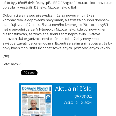
už to byly téměř dvě třetiny, píše BBC. "Anglická" mutace koronaviru se
objevila i v Austrálii, Dánsku, Nizozemsku či Itálii.
Odborníci ale nejsou přesvědčeni, že za novou vlnu nákaz
koronavirem je odpovědný nový kmen, a zatím za pouhou domněnku
označují tvrzení, že nakažlivost nového kmene je o 70 procent vyšší
než u původní verze. V Německu i Nizozemsku, kde byl nový kmen
diagnostikován, se zrychlené šíření zatím neprojevilo. Světová
zdravotnická organizace neví o důkazu toho, že by nový kmen
zvyšoval závažnost onemocnění. Experti se zatím ani neobávají, že by
nový kmen mohl snížit účinnost schválených i ještě vyvíjených vakcín.
(čtk)
Foto: archiv
Aktuální číslo
25/2024
VYŠLO 12. 12. 2024