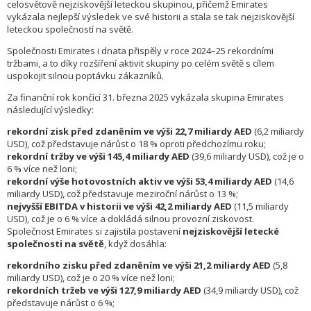
celosvětově nejziskovější leteckou skupinou, přičemž Emirates
vykázala nejlepší výsledek ve své historii a stala se tak nejziskovější
leteckou společností na světě.
Společnosti Emirates i dnata přispěly v roce 2024–25 rekordními
tržbami, a to díky rozšíření aktivit skupiny po celém světě s cílem
uspokojit silnou poptávku zákazníků.
Za finanční rok končící 31. března 2025 vykázala skupina Emirates
následující výsledky:
rekordní zisk před zdaněním ve výši 22,7 miliardy AED
(6,2 miliardy
USD), což představuje nárůst o 18 % oproti předchozímu roku;
rekordní tržby ve výši 145,4 miliardy AED
(39,6 miliardy USD), což je o
6 % více než loni;
rekordní výše hotovostních aktiv ve výši 53,4 miliardy AED
(14,6
miliardy USD), což představuje meziroční nárůst o 13 %;
nejvyšší EBITDA v historii ve výši 42,2 miliardy AED
(11,5 miliardy
USD), což je o 6 % více a dokládá silnou provozní ziskovost.
Společnost Emirates si zajistila postavení
nejziskovější letecké
společnosti na světě
, když dosáhla:
rekordního zisku před zdaněním ve výši 21,2 miliardy AED
(5,8
miliardy USD), což je o 20 % více než loni;
rekordních tržeb ve výši 127,9 miliardy AED
(34,9 miliardy USD), což
představuje nárůst o 6 %;