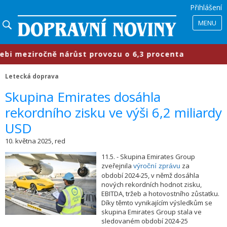
Přihlášení
MENU
eziročně nárůst provozu o 6,3 procenta
Letecká doprava
​Skupina Emirates dosáhla
rekordního zisku ve výši 6,2 miliardy
USD
10. května 2025, red
11.5. - Skupina Emirates Group
zveřejnila
za
výroční zprávu
období 2024-25, v němž dosáhla
nových rekordních hodnot zisku,
EBITDA, tržeb a hotovostního zůstatku.
Díky těmto vynikajícím výsledkům se
skupina Emirates Group stala ve
sledovaném období 2024-25