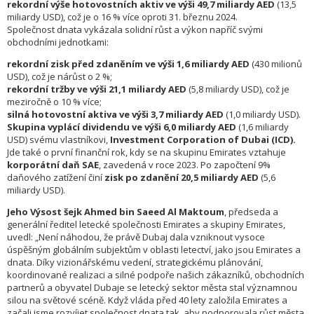
rekordní výše hotovostních aktiv ve výši 49,7 miliardy AED
(13,5
miliardy USD), což je o 16 % více oproti 31. březnu 2024.
Společnost dnata vykázala solidní růst a výkon napříč svými
obchodními jednotkami:
rekordní zisk před zdaněním ve výši 1,6 miliardy AED
(430 milionů
USD), což je nárůst o 2 %;
rekordní tržby ve výši 21,1 miliardy AED
(5,8 miliardy USD), což je
meziročně o 10 % více;
silná hotovostní aktiva ve výši 3,7 miliardy AED
(1,0 miliardy USD).
Skupina vyplácí dividendu ve výši 6,0 miliardy AED
(1,6 miliardy
USD) svému vlastníkovi,
Investment Corporation of Dubai (ICD).
Jde také o první finanční rok, kdy se na skupinu Emirates vztahuje
korporátní daň SAE
, zavedená v roce 2023. Po započtení 9%
daňového zatížení činí
zisk po zdanění 20,5 miliardy AED
(5,6
miliardy USD).
Jeho Výsost šejk Ahmed bin Saeed Al Maktoum
, předseda a
generální ředitel letecké společnosti Emirates a skupiny Emirates,
uvedl: „Není náhodou, že právě Dubaj dala vzniknout vysoce
úspěšným globálním subjektům v oblasti letectví, jako jsou Emirates a
dnata. Díky vizionářskému vedení, strategickému plánování,
koordinované realizaci a silné podpoře našich zákazníků, obchodních
partnerů a obyvatel Dubaje se letecký sektor města stal významnou
silou na světové scéně. Když vláda před 40 lety založila Emirates a
začali jsme rozvíjet společnost dnata tak, aby podporovala růst města,