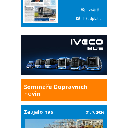
Zvětšit
Předplatit
Semináře Dopravních
novin
Zaujalo nás
31. 7. 2026