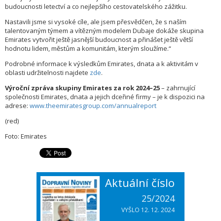
budoucnosti letectví a co nejlepšího cestovatelského zážitku.
Nastavili jsme si vysoké cíle, ale jsem přesvědčen, že s naším
talentovaným týmem a vítězným modelem Dubaje dokáže skupina
Emirates vytvořit ještě jasnější budoucnost a přinášet ještě větší
hodnotu lidem, městům a komunitám, kterým sloužíme.“
Podrobné informace k výsledkům Emirates, dnata a k aktivitám v
oblasti udržitelnosti najdete
zde
.
Výroční zpráva skupiny Emirates za rok 2024–25
– zahrnující
společnosti Emirates, dnata a jejich dceřiné firmy – je k dispozici na
adrese:
www.theemiratesgroup.com/annualreport
(red)
Foto: Emirates
Aktuální číslo
25/2024
VYŠLO 12. 12. 2024