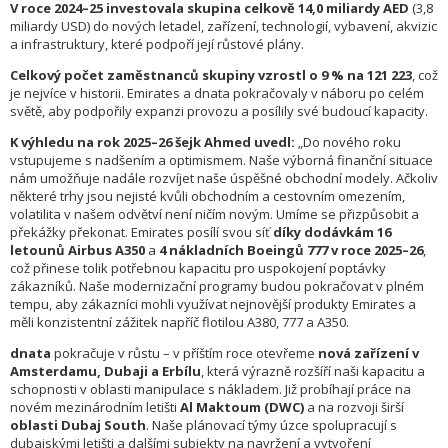
V roce 2024–25 investovala skupina celkově 14,0 miliardy AED
(3,8
miliardy USD) do nových letadel, zařízení, technologií, vybavení, akvizic
a infrastruktury, které podpoří její růstové plány.
Celkový počet zaměstnanců skupiny vzrostl o 9 % na 121 223
, což
je nejvíce v historii. Emirates a dnata pokračovaly v náboru po celém
světě, aby podpořily expanzi provozu a posílily své budoucí kapacity.
K výhledu na rok 2025–26 šejk Ahmed uvedl:
„Do nového roku
vstupujeme s nadšením a optimismem. Naše výborná finanční situace
nám umožňuje nadále rozvíjet naše úspěšné obchodní modely. Ačkoliv
některé trhy jsou nejisté kvůli obchodním a cestovním omezením,
volatilita v našem odvětví není ničím novým. Umíme se přizpůsobit a
překážky překonat. Emirates posílí svou síť
díky dodávkám 16
letounů Airbus A350
a
4 nákladních Boeingů 777 v roce 2025–26
,
což přinese tolik potřebnou kapacitu pro uspokojení poptávky
zákazníků. Naše modernizační programy budou pokračovat v plném
tempu, aby zákazníci mohli využívat nejnovější produkty Emirates a
měli konzistentní zážitek napříč flotilou A380, 777 a A350.
dnata
pokračuje v růstu – v příštím roce otevřeme
nová zařízení v
Amsterdamu, Dubaji a Erbílu
, která výrazně rozšíří naši kapacitu a
schopnosti v oblasti manipulace s nákladem. Již probíhají práce na
novém mezinárodním letišti
Al Maktoum (DWC)
a na rozvoji širší
oblasti Dubaj South
. Naše plánovací týmy úzce spolupracují s
dubajskými letišti a dalšími subjekty na navržení a vytvoření