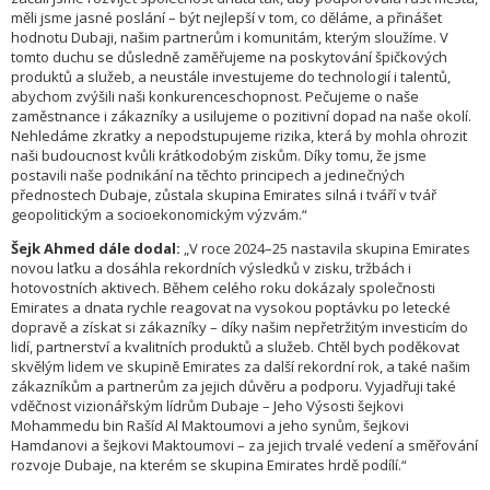
měli jsme jasné poslání – být nejlepší v tom, co děláme, a přinášet
hodnotu Dubaji, našim partnerům i komunitám, kterým sloužíme. V
tomto duchu se důsledně zaměřujeme na poskytování špičkových
produktů a služeb, a neustále investujeme do technologií i talentů,
abychom zvýšili naši konkurenceschopnost. Pečujeme o naše
zaměstnance i zákazníky a usilujeme o pozitivní dopad na naše okolí.
Nehledáme zkratky a nepodstupujeme rizika, která by mohla ohrozit
naši budoucnost kvůli krátkodobým ziskům. Díky tomu, že jsme
postavili naše podnikání na těchto principech a jedinečných
přednostech Dubaje, zůstala skupina Emirates silná i tváří v tvář
geopolitickým a socioekonomickým výzvám.“
Šejk Ahmed dále dodal:
„V roce 2024–25 nastavila skupina Emirates
novou laťku a dosáhla rekordních výsledků v zisku, tržbách i
hotovostních aktivech. Během celého roku dokázaly společnosti
Emirates a dnata rychle reagovat na vysokou poptávku po letecké
dopravě a získat si zákazníky – díky našim nepřetržitým investicím do
lidí, partnerství a kvalitních produktů a služeb. Chtěl bych poděkovat
skvělým lidem ve skupině Emirates za další rekordní rok, a také našim
zákazníkům a partnerům za jejich důvěru a podporu. Vyjadřuji také
vděčnost vizionářským lídrům Dubaje – Jeho Výsosti šejkovi
Mohammedu bin Rašíd Al Maktoumovi a jeho synům, šejkovi
Hamdanovi a šejkovi Maktoumovi – za jejich trvalé vedení a směřování
rozvoje Dubaje, na kterém se skupina Emirates hrdě podílí.“