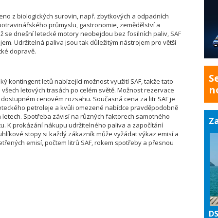
eno z biologických surovin, např. zbytkových a odpadních
potravinářského průmyslu, gastronomie, zemědělství a
kož se dnešní letecké motory neobejdou bez fosilních paliv, SAF
m. Udržitelná paliva jsou tak důležitým nástrojem pro větší
ecké dopravě.
S
ký kontingent letů nabízející možnost využití SAF, takže tato
n
všech letových trasách po celém světě. Možnost rezervace
 dostupném cenovém rozsahu. Současná cena za litr SAF je
leteckého petroleje a kvůli omezené nabídce pravděpodobně
h letech. Spotřeba závisí na různých faktorech samotného
Za
 letu. K prokázání nákupu udržitelného paliva a započítání
 uhlíkové stopy si každý zákazník může vyžádat výkaz emisí a
šetřených emisí, počtem litrů SAF, rokem spotřeby a přesnou
DS