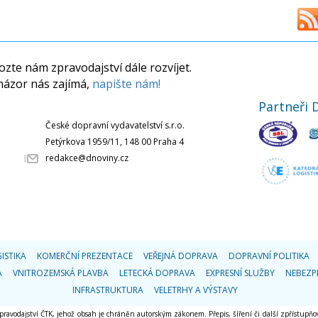
zte nám zpravodajství dále rozvíjet.
názor nás zajímá,
napište nám!
Partneři 
České dopravní vydavatelství s.r.o.
Petýrkova 1959/11, 148 00 Praha 4
redakce@dnoviny.cz
ISTIKA
KOMERČNÍ PREZENTACE
VEŘEJNÁ DOPRAVA
DOPRAVNÍ POLITIKA
A
VNITROZEMSKÁ PLAVBA
LETECKÁ DOPRAVA
EXPRESNÍ SLUŽBY
NEBEZP
INFRASTRUKTURA
VELETRHY A VÝSTAVY
 zpravodajství ČTK, jehož obsah je chráněn autorským zákonem. Přepis, šíření či další zpřístupňov