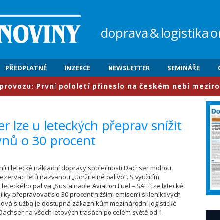
doprava
&
logistika
o
PŘEDPLATNÉ
INZERCE
NEWSLETTER
SEMINÁŘE
u: První pololetí přineslo na českém nebi meziročně ná
r lze u leteckých přeprav snížit
ynů o 30 procent
zníci letecké nákladní dopravy společnosti Dachser mohou
rezervaci letů nazvanou „Udržitelné palivo“. S využitím
 leteckého paliva „Sustainable Aviation Fuel – SAF“ lze letecké
ilky přepravovat s o 30 procent nižšími emisemi skleníkových
nová služba je dostupná zákazníkům mezinárodní logistické
Dachser na všech letových trasách po celém světě od 1.