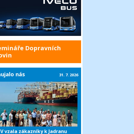
emináře Dopravních
ovin
ujalo nás
31. 7. 2026
V vzala zákazníky k Jadranu