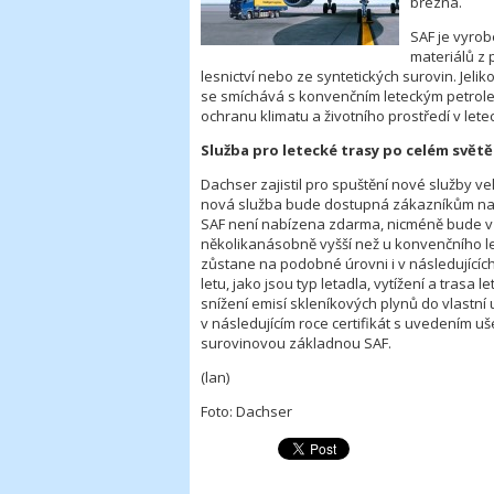
března.
SAF je vyrob
materiálů z 
lesnictví nebo ze syntetických surovin. Jeli
se smíchává s konvenčním leteckým petroleje
ochranu klimatu a životního prostředí v let
Služba pro letecké trasy po celém světě
Dachser zajistil pro spuštění nové služby vel
nová služba bude dostupná zákazníkům na 
SAF není nabízena zdarma, nicméně bude v
několikanásobně vyšší než u konvenčního 
zůstane na podobné úrovni i v následujícíc
letu, jako jsou typ letadla, vytížení a trasa
snížení emisí skleníkových plynů do vlastní
v následujícím roce certifikát s uvedením u
surovinovou základnou SAF.
(lan)
Foto: Dachser