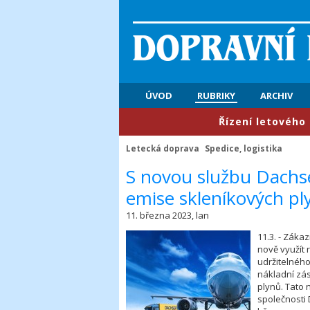
ÚVOD
RUBRIKY
ARCHIV
​Řízení letového provoz
Letecká doprava
Spedice, logistika
​S novou službu Dachse
emise skleníkových pl
11. března 2023, lan
11.3. - Záka
nově využít 
udržitelného
nákladní zás
plynů. Tato 
společnosti 