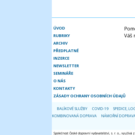
ÚVOD
Pomo
Váš 
RUBRIKY
ARCHIV
PŘEDPLATNÉ
INZERCE
NEWSLETTER
SEMINÁŘE
O NÁS
KONTAKTY
ZÁSADY OCHRANY OSOBNÍCH ÚDAJŮ
BALÍKOVÉ SLUŽBY
COVID-19
SPEDICE, LOG
KOMBINOVANÁ DOPRAVA
NÁMOŘNÍ DOPRAV
Společnost České dopravní vydavatelství, s. r. o., využívá