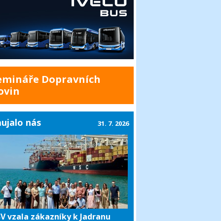
emináře Dopravních
ovin
ujalo nás
31. 7. 2026
V vzala zákazníky k Jadranu