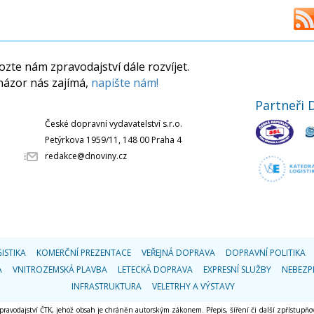
zte nám zpravodajství dále rozvíjet.
názor nás zajímá,
napište nám!
Partneři 
České dopravní vydavatelství s.r.o.
Petýrkova 1959/11, 148 00 Praha 4
redakce@dnoviny.cz
ISTIKA
KOMERČNÍ PREZENTACE
VEŘEJNÁ DOPRAVA
DOPRAVNÍ POLITIKA
A
VNITROZEMSKÁ PLAVBA
LETECKÁ DOPRAVA
EXPRESNÍ SLUŽBY
NEBEZP
INFRASTRUKTURA
VELETRHY A VÝSTAVY
 zpravodajství ČTK, jehož obsah je chráněn autorským zákonem. Přepis, šíření či další zpřístupňov