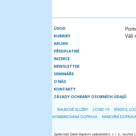
ÚVOD
Pomo
Váš 
RUBRIKY
ARCHIV
PŘEDPLATNÉ
INZERCE
NEWSLETTER
SEMINÁŘE
O NÁS
KONTAKTY
ZÁSADY OCHRANY OSOBNÍCH ÚDAJŮ
BALÍKOVÉ SLUŽBY
COVID-19
SPEDICE, LOG
KOMBINOVANÁ DOPRAVA
NÁMOŘNÍ DOPRAV
Společnost České dopravní vydavatelství, s. r. o., využívá