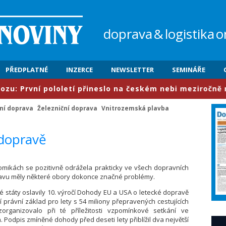
doprava
&
logistika
o
PŘEDPLATNÉ
INZERCE
NEWSLETTER
SEMINÁŘE
rvní pololetí přineslo na českém nebi meziročně nárůst
ční doprava
Železniční doprava
Vnitrozemská plavba
 dopravě
mikách se pozitivně odrážela prakticky ve všech dopravních
avu měly některé obory dokonce značné problémy.
 státy oslavily 10. výročí Dohody EU a USA o letecké dopravě
í právní základ pro lety s 54 miliony přepravených cestujících
zorganizovalo při té příležitosti vzpomínkové setkání ve
Podpis zmíněné dohody před deseti lety přiblížil dva největší