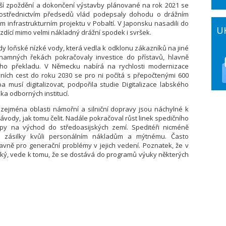
lší zpoždění a dokončení výstavby plánované na rok 2021 se
rostřednictvím předsedů vlád podepsaly dohodu o drážním
ím infrastrukturním projektu v Pobaltí. V Japonsku nasadili do
U
zdící mimo velmi nákladný drážní spodek i svršek.
y loňské nízké vody, která vedla k odklonu zákazníků na jiné
namných řekách pokračovaly investice do přístavů, hlavně
ho překladu. V Německu nabírá na rychlosti modernizace
ních cest do roku 2030 se pro ni počítá s přepočtenými 600
a musí digitalizovat, podpořila studie Digitalizace labského
ika odborných institucí.
e zejména oblasti námořní a silniční dopravy jsou náchylné k
vody, jak tomu čelit. Nadále pokračoval růst linek spedičního
py na východ do středoasijských zemí. Speditéři nicméně
vé zásilky kvůli personálním nákladům a mýtnému. Často
avně pro generační problémy v jejich vedení. Poznatek, že v
vysoký, vede k tomu, že se dostává do programů výuky některých