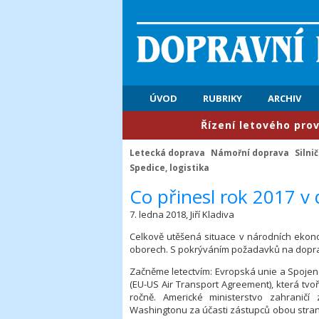
ÚVOD
RUBRIKY
ARCHIV
​Řízení letového provozu: P
Letecká doprava
Námořní doprava
Silni
Spedice, logistika
​Co přinesl rok 2017 v
7. ledna 2018, Jiří Kladiva
Celkově utěšená situace v národních ekono
oborech. S pokrýváním požadavků na dopr
Začněme letectvím: Evropská unie a Spojené
(EU-US Air Transport Agreement), která tvoř
ročně. Americké ministerstvo zahraničí 
Washingtonu za účasti zástupců obou stran. 