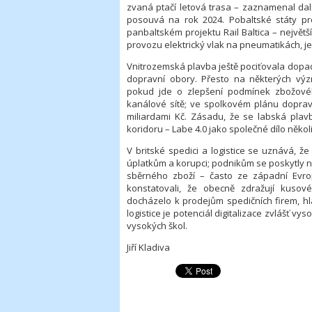
zvaná ptačí letová trasa – zaznamenal da
posouvá na rok 2024. Pobaltské státy p
panbaltském projektu Rail Baltica – největš
provozu elektrický vlak na pneumatikách, je
Vnitrozemská plavba ještě pociťovala dopad
dopravní obory. Přesto na některých výz
pokud jde o zlepšení podmínek zbožové
kanálové sítě; ve spolkovém plánu doprav
miliardami Kč. Zásadu, že se labská plavb
koridoru – Labe 4.0 jako společné dílo někol
V britské spedici a logistice se uznává, ž
úplatkům a korupci; podnikům se poskytly ná
sběrného zboží – často ze západní Evro
konstatovali, že obecně zdražují kuso
docházelo k prodejům spedičních firem, hl
logistice je potenciál digitalizace zvlášť 
vysokých škol.
Jiří Kladiva