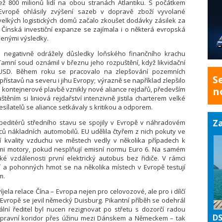
ež 800 milionů lidí na obou stranách Atlantiku. S počátkem
Evropě ohlásily zvýšení sazeb v dopravě zboží vyvolané
elkých logistických domů začalo zkoušet dodávky zásilek za
 Čínská investiční expanze se zajímala i o některá evropská
ezenými výsledky.
e negativně odrážely důsledky loňského finančního krachu
 Tamní soud oznámil v březnu jeho rozpuštění, když likvidační
y USD. Během roku se pracovalo na zlepšování pozemních
S
ístavů na severu i jihu Evropy; výrazně se například zlepšilo
 kontejnerové plavbě vznikly nové aliance rejdařů, především
n
uštěním si liniová rejdařství intenzivně jistila charterem velké
sílatelů se aliance setkávaly s kritikou a odporem.
Za
speditérů středního stavu se spojily v Evropě v náhradovém
ů nákladních automobilů. EU udělila čtyřem z nich pokuty ve
ní kvality vzduchu ve městech vedly v několika případech k
mi motory, pokud nesplňují emisní normu Euro 6. Na samém
é vzdálenosti první elektrický autobus bez řidiče. V rámci
í a pohonných hmot se na několika místech v Evropě testují
m.
ela relace Čína – Evropa nejen pro celovozové, ale pro i dílčí
v Evropě se jevil německý Duisburg. Pikantní příběh se odehrál
lní ředitel byl nucen rezignovat po střetu s dozorčí radou
DS
opravní koridor přes úžinu mezi Dánskem a Německem – tak