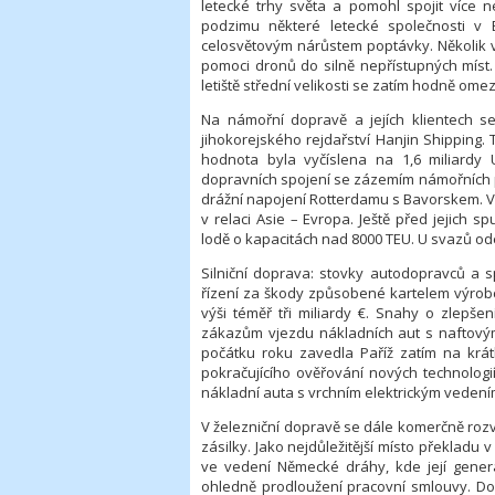
letecké trhy světa a pomohl spojit více n
podzimu některé letecké společnosti v 
celosvětovým nárůstem poptávky. Několik v
pomoci dronů do silně nepřístupných míst.
letiště střední velikosti se zatím hodně om
Na námořní dopravě a jejích klientech s
jihokorejského rejdařství Hanjin Shipping.
hodnota byla vyčíslena na 1,6 miliard
dopravních spojení se zázemím námořních př
drážní napojení Rotterdamu s Bavorskem. V
v relaci Asie – Evropa. Ještě před jejich sp
lodě o kapacitách nad 8000 TEU. U svazů ode
Silniční doprava: stovky autodopravců a 
řízení za škody způsobené kartelem výrobc
výši téměř tři miliardy €. Snahy o zlepše
zákazům vjezdu nákladních aut s naftový
počátku roku zavedla Paříž zatím na krátk
pokračujícího ověřování nových technologi
nákladní auta s vrchním elektrickým vedení
V železniční dopravě se dále komerčně rozvíj
zásilky. Jako nejdůležitější místo překladu 
ve vedení Německé dráhy, kde její generá
ohledně prodloužení pracovní smlouvy. D