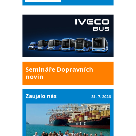
Semináře Dopravních
novin
Zaujalo nás
31. 7. 2026