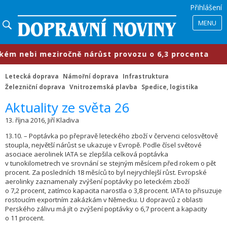
Přihlášení
MENU
ém nebi meziročně nárůst provozu o 6,3 procenta
Letecká doprava
Námořní doprava
Infrastruktura
Železniční doprava
Vnitrozemská plavba
Spedice, logistika
Aktuality ze světa 26
13. října 2016, Jiří Kladiva
13.10. – Poptávka po přepravě leteckého zboží v červenci celosvětově
stoupla, největší nárůst se ukazuje v Evropě. Podle čísel světové
asociace aerolinek IATA se zlepšila celková poptávka
v tunokilometrech ve srovnání se stejným měsícem před rokem o pět
procent. Za posledních 18 měsíců to byl nejrychlejší růst. Evropské
aerolinky zaznamenaly zvýšení poptávky po leteckém zboží
o 7,2 procent, zatímco kapacita narostla o 3,8 procent. IATA to přisuzuje
rostoucím exportním zakázkám v Německu. U dopravců z oblasti
Perského zálivu má jít o zvýšení poptávky o 6,7 procent a kapacity
o 11 procent.