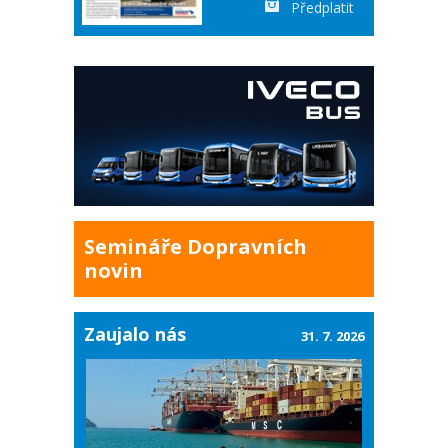
Předplatit
Semináře Dopravních
novin
Zaujalo nás
31. 7. 2026