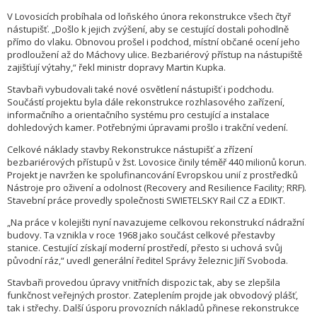
V Lovosicích probíhala od loňského února rekonstrukce všech čtyř
nástupišť. „Došlo k jejich zvýšení, aby se cestující dostali pohodlně
přímo do vlaku. Obnovou prošel i podchod, místní občané ocení jeho
prodloužení až do Máchovy ulice. Bezbariérový přístup na nástupiště
zajišťují výtahy,“ řekl ministr dopravy Martin Kupka.
Stavbaři vybudovali také nové osvětlení nástupišť i podchodu.
Součástí projektu byla dále rekonstrukce rozhlasového zařízení,
informačního a orientačního systému pro cestující a instalace
dohledových kamer. Potřebnými úpravami prošlo i trakční vedení.
Celkové náklady stavby Rekonstrukce nástupišť a zřízení
bezbariérových přístupů v žst. Lovosice činily téměř 440 milionů korun.
Projekt je navržen ke spolufinancování Evropskou unií z prostředků
Nástroje pro oživení a odolnost (Recovery and Resilience Facility; RRF).
Stavební práce provedly společnosti SWIETELSKY Rail CZ a EDIKT.
„Na práce v kolejišti nyní navazujeme celkovou rekonstrukcí nádražní
budovy. Ta vznikla v roce 1968 jako součást celkové přestavby
stanice. Cestující získají moderní prostředí, přesto si uchová svůj
původní ráz,“ uvedl generální ředitel Správy železnic Jiří Svoboda.
Stavbaři provedou úpravy vnitřních dispozic tak, aby se zlepšila
funkčnost veřejných prostor. Zateplením projde jak obvodový plášť,
tak i střechy. Další úsporu provozních nákladů přinese rekonstrukce