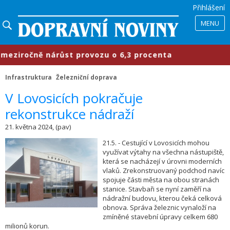
Přihlášení
MENU
ziročně nárůst provozu o 6,3 procenta
Infrastruktura
Železniční doprava
V Lovosicích pokračuje
rekonstrukce nádraží
21. května 2024, (pav)
21.5. - Cestující v Lovosicích mohou
využívat výtahy na všechna nástupiště,
která se nacházejí v úrovni moderních
vlaků. Zrekonstruovaný podchod navíc
spojuje části města na obou stranách
stanice. Stavbaři se nyní zaměří na
nádražní budovu, kterou čeká celková
obnova. Správa železnic vynaloží na
zmíněné stavební úpravy celkem 680
milionů korun.