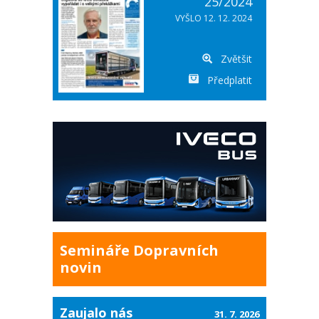
25/2024
VYŠLO 12. 12. 2024
Zvětšit
Předplatit
Semináře Dopravních
novin
Zaujalo nás
31. 7. 2026