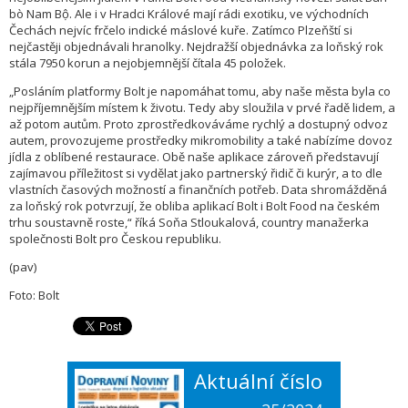
bò Nam Bộ. Ale i v Hradci Králové mají rádi exotiku, ve východních
Čechách nejvíc frčelo indické máslové kuře. Zatímco Plzeňští si
nejčastěji objednávali hranolky. Nejdražší objednávka za loňský rok
stála 7950 korun a nejobjemnější čítala 45 položek.
„Posláním platformy Bolt je napomáhat tomu, aby naše města byla co
nejpříjemnějším místem k životu. Tedy aby sloužila v prvé řadě lidem, a
až potom autům. Proto zprostředkováváme rychlý a dostupný odvoz
autem, provozujeme prostředky mikromobility a také nabízíme dovoz
jídla z oblíbené restaurace. Obě naše aplikace zároveň představují
zajímavou příležitost si vydělat jako partnerský řidič či kurýr, a to dle
vlastních časových možností a finančních potřeb. Data shromážděná
za loňský rok potvrzují, že obliba aplikací Bolt i Bolt Food na českém
trhu soustavně roste,“ říká Soňa Stloukalová, country manažerka
společnosti Bolt pro Českou republiku.
(pav)
Foto: Bolt
Aktuální číslo