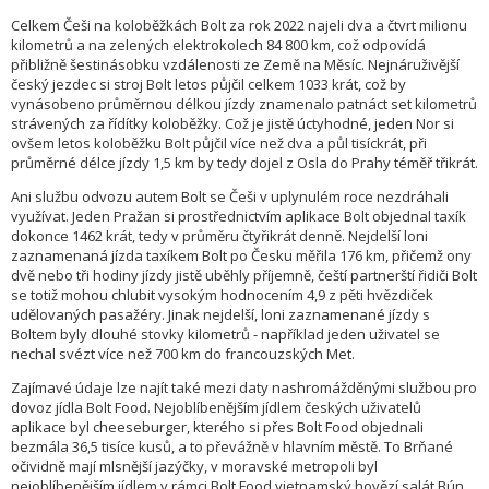
Celkem Češi na koloběžkách Bolt za rok 2022 najeli dva a čtvrt milionu
kilometrů a na zelených elektrokolech 84 800 km, což odpovídá
přibližně šestinásobku vzdálenosti ze Země na Měsíc. Nejnáruživější
český jezdec si stroj Bolt letos půjčil celkem 1033 krát, což by
vynásobeno průměrnou délkou jízdy znamenalo patnáct set kilometrů
strávených za řídítky koloběžky. Což je jistě úctyhodné, jeden Nor si
ovšem letos koloběžku Bolt půjčil více než dva a půl tisíckrát, při
průměrné délce jízdy 1,5 km by tedy dojel z Osla do Prahy téměř třikrát.
Ani službu odvozu autem Bolt se Češi v uplynulém roce nezdráhali
využívat. Jeden Pražan si prostřednictvím aplikace Bolt objednal taxík
dokonce 1462 krát, tedy v průměru čtyřikrát denně. Nejdelší loni
zaznamenaná jízda taxíkem Bolt po Česku měřila 176 km, přičemž ony
dvě nebo tři hodiny jízdy jistě uběhly příjemně, čeští partnerští řidiči Bolt
se totiž mohou chlubit vysokým hodnocením 4,9 z pěti hvězdiček
udělovaných pasažéry. Jinak nejdelší, loni zaznamenané jízdy s
Boltem byly dlouhé stovky kilometrů - například jeden uživatel se
nechal svézt více než 700 km do francouzských Met.
Zajímavé údaje lze najít také mezi daty nashromážděnými službou pro
dovoz jídla Bolt Food. Nejoblíbenějším jídlem českých uživatelů
aplikace byl cheeseburger, kterého si přes Bolt Food objednali
bezmála 36,5 tisíce kusů, a to převážně v hlavním městě. To Brňané
očividně mají mlsnější jazýčky, v moravské metropoli byl
nejoblíbenějším jídlem v rámci Bolt Food vietnamský hovězí salát Bún