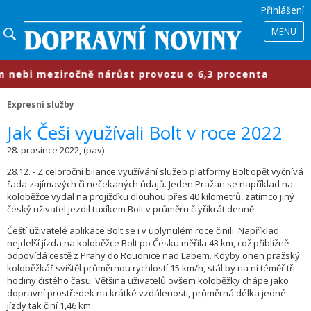
Přihlášení
MENU
ebi meziročně nárůst provozu o 6,3 procenta
Expresní služby
Jak Češi využívali Bolt v roce 2022
28. prosince 2022, (pav)
28.12. - Z celoroční bilance využívání služeb platformy Bolt opět vyčnívá
řada zajímavých či nečekaných údajů. Jeden Pražan se například na
koloběžce vydal na projížďku dlouhou přes 40 kilometrů, zatímco jiný
český uživatel jezdil taxíkem Bolt v průměru čtyřikrát denně.
Čeští uživatelé aplikace Bolt se i v uplynulém roce činili. Například
nejdelší jízda na koloběžce Bolt po Česku měřila 43 km, což přibližně
odpovídá cestě z Prahy do Roudnice nad Labem. Kdyby onen pražský
koloběžkář svištěl průměrnou rychlostí 15 km/h, stál by na ní téměř tři
hodiny čistého času. Většina uživatelů ovšem koloběžky chápe jako
dopravní prostředek na krátké vzdálenosti, průměrná délka jedné
jízdy tak činí 1,46 km.