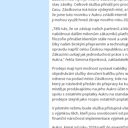
stav zásilky. Celkově služba přináší pro prod
času. Zásilkovna má tisíce výdejních míst, a
že jsme tuto novinku v Aukru zvládli intern
ji mohou využít hned zkraje nového roku 202
„Těší nás, že se zástup našich partnerů a 
nabídnout dalším milionům zákazníků platfo
filozofie přinášet klientům stále nové a uni
Díky našim širokým přepravním a technolo
opravdu napříč celou Českou republikou a ti 
Zákazníci uvítají jak jednoduchost práce s na
Aukra,“ řekla Simona Kijonková, zakladatel
Prodejci mají nyní možnost vystavit nabídk
objednávání služby doručení balíčku přes w
odnese na podací místo Zásilkovny, kde na z
který je následně předán do přepravy ke ku
místě) je prodávajícímu na jeho Aukro účet
spolu s ostatními poplatky Aukru na standa
prodejce stejně jako rozpis ostatních popla
V pilotním režimu bude služba přístupná v
s výjimkou těch, kteří jsou osvobození od p
finanční náročnost implementace výjimek pr
Aukro, které od roku 2019 patří do investiční