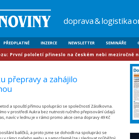
doprava
&
logistika
o
PŘEDPLATNÉ
INZERCE
NEWSLETTER
SEMINÁŘE
První pololetí přineslo na českém nebi meziročně nárůs
ku přepravy a zahájilo
vnou
metod a spouští přímou spolupráci se společností Zásilkovna.
ímo v prostředí Aukra bez nutnosti ručního přepisování údajů
as, navíc v lednu je v rámci promo akce cena dopravy 49 Kč
osílání balíčků, a proto jsme se dohodli na spolupráci se
vu v rámci našeho webu a samozřejmě lze i sledovat průběžný