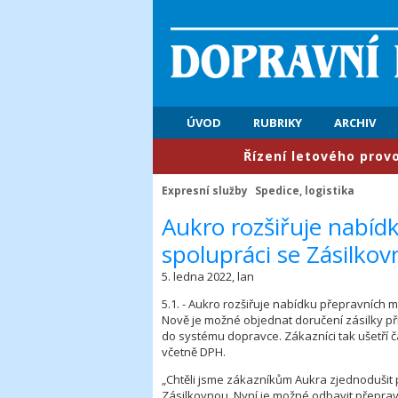
ÚVOD
RUBRIKY
ARCHIV
​Řízení letového provozu: 
Expresní služby
Spedice, logistika
​Aukro rozšiřuje nabíd
spolupráci se Zásilko
5. ledna 2022, lan
5.1. - Aukro rozšiřuje nabídku přepravních 
Nově je možné objednat doručení zásilky př
do systému dopravce. Zákazníci tak ušetří č
včetně DPH.
„Chtěli jsme zákazníkům Aukra zjednodušit p
Zásilkovnou. Nyní je možné odbavit přepra