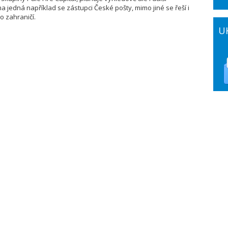
a jedná například se zástupci České pošty, mimo jiné se řeší i
o zahraničí.
U