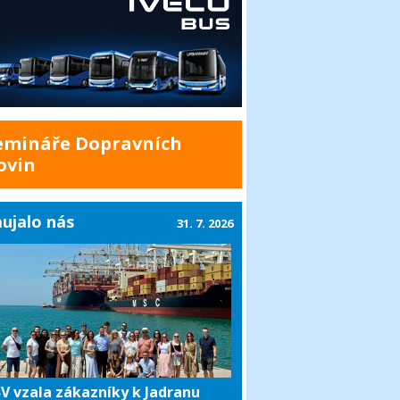
emináře Dopravních
ovin
ujalo nás
31. 7. 2026
V vzala zákazníky k Jadranu