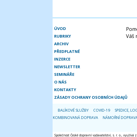
ÚVOD
Pomo
Váš 
RUBRIKY
ARCHIV
PŘEDPLATNÉ
INZERCE
NEWSLETTER
SEMINÁŘE
O NÁS
KONTAKTY
ZÁSADY OCHRANY OSOBNÍCH ÚDAJŮ
BALÍKOVÉ SLUŽBY
COVID-19
SPEDICE, LOG
KOMBINOVANÁ DOPRAVA
NÁMOŘNÍ DOPRAV
Společnost České dopravní vydavatelství, s. r. o., využívá