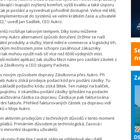
ávající i kupující zvýšený komfort, vyšší kvalitu a také úsporu
 tak je poslání a vyzvednutí pohodlně dostupné. Velice mě těší,
ě implementovat do systémů ve velmi krátkém čase a uživatelé
2," uvedl Jan Sadílek, CEO Aukro.
klientů rozšiřuje takovým tempem. Díky tomu můžeme
rmy Aukro alternativní způsob doručení. Držíme se naší
kátní produkty a služby, které mění e-commerce a logistický trh.
gickým možnostem jsme schopni zasáhnout zákazníky
S
tak mohou využít naši síť více než 6500 výdejních míst.
n
ší mobilní aplikací, tak službu Mezi námi pro zasílání zásilek z
ka Zásilkovny a CEO skupiny Packeta.
y s novým způsobem dopravy Zásilkovna přes Aukro. Při
Za
eb Aukro získá prodejce podací kód pro podání zásilky. Tu
ákladě podacího kódu získá štítek. Ten nalepí na balíček,
pujícímu. V okamžiku podání zásilky (předání na podacím
 naúčtována částka za dopravu. Částka je pak fakturována
rdní faktuře. Přehled fakturovaných částek za dopravu vidí
tků v Moje Aukro.
šem aktivním prodejcům z technických důvodů v tento moment
oplatků. Primárním důvodem je technologická, časová i
o minoritní skupinku uživatelů.
DS
 skupiny Pale Fire Capital, plánuje výhledově ale i další