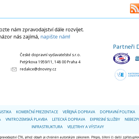
zte nám zpravodajství dále rozvíjet.
názor nás zajímá,
napište nám!
Partneři 
České dopravní vydavatelství s.r.o.
Petýrkova 1959/11, 148 00 Praha 4
redakce@dnoviny.cz
ISTIKA
KOMERČNÍ PREZENTACE
VEŘEJNÁ DOPRAVA
DOPRAVNÍ POLITIKA
A
VNITROZEMSKÁ PLAVBA
LETECKÁ DOPRAVA
EXPRESNÍ SLUŽBY
NEBEZP
INFRASTRUKTURA
VELETRHY A VÝSTAVY
 zpravodajství ČTK, jehož obsah je chráněn autorským zákonem. Přepis, šíření či další zpřístupňov