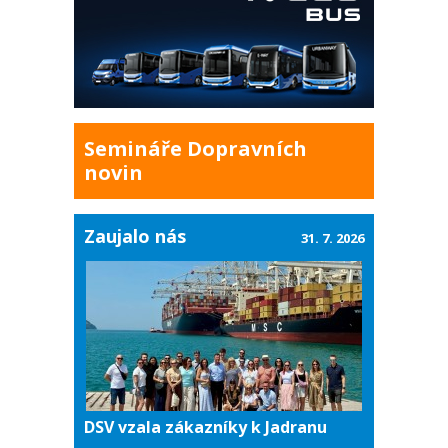
Semináře Dopravních
novin
Zaujalo nás
31. 7. 2026
DSV vzala zákazníky k Jadranu