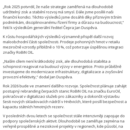
„Rok 2025 potvrdil, že naše strategie zaměřená na dlouhodobě
udržitelný zisk a stabilní rozvoj má smysl. Dále jsme posílili naši
finanční kondici. Těchto výsledků jsme dosáhli díky příznivým tržním
podmínkám, disciplinovanému řízení firmy a důrazu na budoucnost,“
řekl k výsledkům generální ředitel Čepra Jan Duspěva.
K růstu hospodářských výsledků významně přispěl další rozvoj
maloobchodní části společnosti. Prodeje pohonných hmot v retailu
meziročně vzrostly přibližně o 10 %, což potvrzuje úspěšnou integraci
značky RoBiN OIL.
„Naším cílem není krátkodobý zisk, ale dlouhodobá stabilita a
schopnost reagovat na budoucí výzvy v energetice. Proto průběžně
investujeme do modernizace infrastruktury, digitalizace a zvyšování
provozní efektivity,“ dodal Jan Duspěva.
Rok 2026 bude ve znamení dalšího rozvoje. Společnost plánuje zahájit
postupný rebranding čerpacích stanic RoBiN OIL na značku EuroOil,
pokračovat v digitalizaci služeb pro zákazníky a dokončit výstavbu
šesti nových skladovacích nádrží v Hněvicích, které posílí bezpečnost a
kapacitu státních hmotných rezerv.
V posledních dvou letech se společnost stále intenzivněji zapojuje do
podpory společenských aktivit. Dlouhodobě se zaměřuje zejména na
veřejně prospěšné a neziskové projekty v regionech, kde působí, na