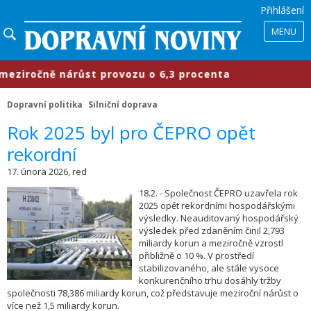
Přihlášení
MENU
iročně nárůst provozu o 6,3 procenta
Dopravní politika
Silniční doprava
​Rok 2025 byl pro ČEPRO opět
rekordní
17. února 2026, red
18.2. - Společnost ČEPRO uzavřela rok
2025 opět rekordními hospodářskými
výsledky. Neauditovaný hospodářský
výsledek před zdaněním činil 2,793
miliardy korun a meziročně vzrostl
přibližně o 10 %. V prostředí
stabilizovaného, ale stále vysoce
konkurenčního trhu dosáhly tržby
společnosti 78,386 miliardy korun, což představuje meziroční nárůst o
více než 1,5 miliardy korun.