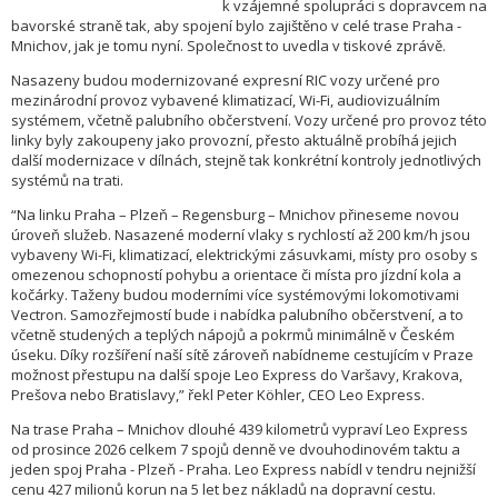
k vzájemné spolupráci s dopravcem na
bavorské straně tak, aby spojení bylo zajištěno v celé trase Praha -
Mnichov, jak je tomu nyní. Společnost to uvedla v tiskové zprávě.
Nasazeny budou modernizované expresní RIC vozy určené pro
mezinárodní provoz vybavené klimatizací, Wi-Fi, audiovizuálním
systémem, včetně palubního občerstvení. Vozy určené pro provoz této
linky byly zakoupeny jako provozní, přesto aktuálně probíhá jejich
další modernizace v dílnách, stejně tak konkrétní kontroly jednotlivých
systémů na trati.
“Na linku Praha – Plzeň – Regensburg – Mnichov přineseme novou
úroveň služeb. Nasazené moderní vlaky s rychlostí až 200 km/h jsou
vybaveny Wi-Fi, klimatizací, elektrickými zásuvkami, místy pro osoby s
omezenou schopností pohybu a orientace či místa pro jízdní kola a
kočárky. Taženy budou moderními více systémovými lokomotivami
Vectron. Samozřejmostí bude i nabídka palubního občerstvení, a to
včetně studených a teplých nápojů a pokrmů minimálně v Českém
úseku. Díky rozšíření naší sítě zároveň nabídneme cestujícím v Praze
možnost přestupu na další spoje Leo Express do Varšavy, Krakova,
Prešova nebo Bratislavy,” řekl Peter Köhler, CEO Leo Express.
Na trase Praha – Mnichov dlouhé 439 kilometrů vypraví Leo Express
od prosince 2026 celkem 7 spojů denně ve dvouhodinovém taktu a
jeden spoj Praha - Plzeň - Praha. Leo Express nabídl v tendru nejnižší
cenu 427 milionů korun na 5 let bez nákladů na dopravní cestu.