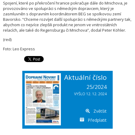
Spojení, které po překročení hranice pokračuje dále do Mnichova, je
provozováno ve spolupráci s německým dopravcem, který je
zasmluvněn s dopravním koordinátorem BEG se spolkovou zemí
Bavorsko. “Chceme rozvíjet další spolupráci s německými partnery tak,
abychom co nejvíce zlepšili produkt ne jenom ve vnitrostátních
relacích, ale také do Regensburgu či Mnichova”, dodal Peter Köhler.
(red)
Foto: Leo Express
Aktuální číslo
25/2024
VYŠLO 12. 12. 2024
Zvětšit
Předplatit