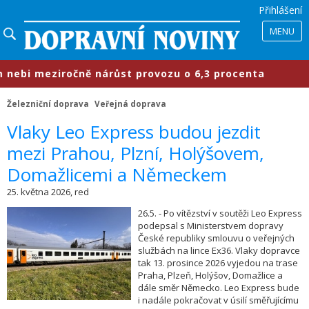
Přihlášení
MENU
nebi meziročně nárůst provozu o 6,3 procenta
Železniční doprava
Veřejná doprava
​Vlaky Leo Express budou jezdit
mezi Prahou, Plzní, Holýšovem,
Domažlicemi a Německem
25. května 2026, red
26.5. - Po vítězství v soutěži Leo Express
podepsal s Ministerstvem dopravy
České republiky smlouvu o veřejných
službách na lince Ex36. Vlaky dopravce
tak 13. prosince 2026 vyjedou na trase
Praha, Plzeň, Holýšov, Domažlice a
dále směr Německo. Leo Express bude
i nadále pokračovat v úsilí směřujícímu