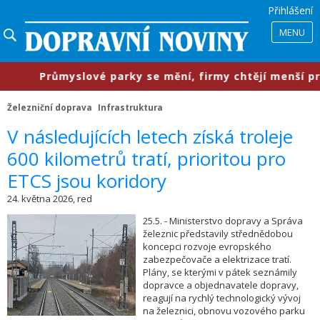
Přihlášení
MENU
​Průmyslové parky se mění, firmy chtějí menší prostor
Železniční doprava
Infrastruktura
V následujících letech získá troleje
600 kilometrů tratí, prioritou pro
ETCS jsou koridory
24. května 2026, red
25.5. - Ministerstvo dopravy a Správa
železnic představily střednědobou
koncepci rozvoje evropského
zabezpečovače a elektrizace tratí.
Plány, se kterými v pátek seznámily
dopravce a objednavatele dopravy,
reagují na rychlý technologický vývoj
na železnici, obnovu vozového parku