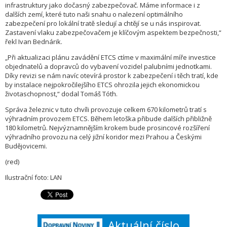
infrastruktury jako dočasný zabezpečovač. Máme informace i z
dalších zemí, které tuto naši snahu o nalezení optimálního
zabezpečení pro lokální tratě sledují a chtějí se u nás inspirovat.
Zastavení vlaku zabezpečovačem je klíčovým aspektem bezpečnosti,“
řekl Ivan Bednárik.
„Při aktualizaci plánu zavádění ETCS ctíme v maximální míře investice
objednatelů a dopravců do vybavení vozidel palubními jednotkami.
Díky revizi se nám navíc otevírá prostor k zabezpečení i těch tratí, kde
by instalace nejpokročilejšího ETCS ohrozila jejich ekonomickou
životaschopnost,“ dodal Tomáš Tóth.
Správa železnic v tuto chvíli provozuje celkem 670 kilometrů tratí s
výhradním provozem ETCS. Během letoška přibude dalších přibližně
180 kilometrů. Nejvýznamnějším krokem bude prosincové rozšíření
výhradního provozu na celý jižní koridor mezi Prahou a Českými
Budějovicemi.
(red)
Ilustrační foto: LAN
Aktuální číslo