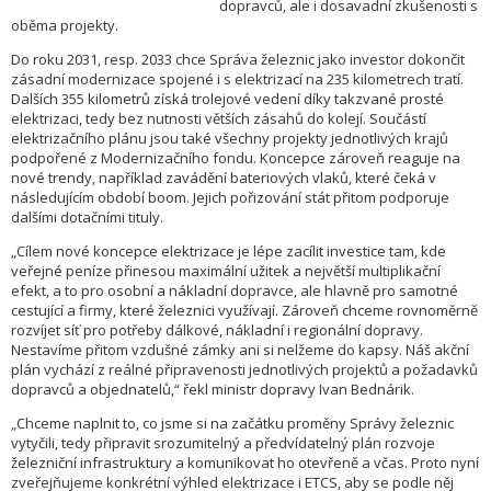
dopravců, ale i dosavadní zkušenosti s
oběma projekty.
Do roku 2031, resp. 2033 chce Správa železnic jako investor dokončit
zásadní modernizace spojené i s elektrizací na 235 kilometrech tratí.
Dalších 355 kilometrů získá trolejové vedení díky takzvané prosté
elektrizaci, tedy bez nutnosti větších zásahů do kolejí. Součástí
elektrizačního plánu jsou také všechny projekty jednotlivých krajů
podpořené z Modernizačního fondu. Koncepce zároveň reaguje na
nové trendy, například zavádění bateriových vlaků, které čeká v
následujícím období boom. Jejich pořizování stát přitom podporuje
dalšími dotačními tituly.
„Cílem nové koncepce elektrizace je lépe zacílit investice tam, kde
veřejné peníze přinesou maximální užitek a největší multiplikační
efekt, a to pro osobní a nákladní dopravce, ale hlavně pro samotné
cestující a firmy, které železnici využívají. Zároveň chceme rovnoměrně
rozvíjet síť pro potřeby dálkové, nákladní i regionální dopravy.
Nestavíme přitom vzdušné zámky ani si nelžeme do kapsy. Náš akční
plán vychází z reálné připravenosti jednotlivých projektů a požadavků
dopravců a objednatelů,“ řekl ministr dopravy Ivan Bednárik.
„Chceme naplnit to, co jsme si na začátku proměny Správy železnic
vytyčili, tedy připravit srozumitelný a předvídatelný plán rozvoje
železniční infrastruktury a komunikovat ho otevřeně a včas. Proto nyní
zveřejňujeme konkrétní výhled elektrizace i ETCS, aby se podle něj