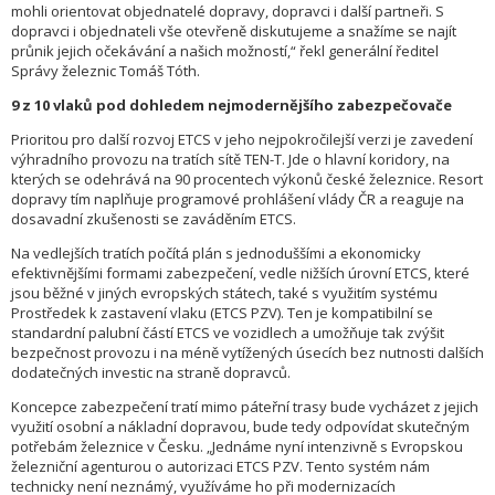
mohli orientovat objednatelé dopravy, dopravci i další partneři. S
dopravci i objednateli vše otevřeně diskutujeme a snažíme se najít
průnik jejich očekávání a našich možností,“ řekl generální ředitel
Správy železnic Tomáš Tóth.
9 z 10 vlaků pod dohledem nejmodernějšího zabezpečovače
Prioritou pro další rozvoj ETCS v jeho nejpokročilejší verzi je zavedení
výhradního provozu na tratích sítě TEN-T. Jde o hlavní koridory, na
kterých se odehrává na 90 procentech výkonů české železnice. Resort
dopravy tím naplňuje programové prohlášení vlády ČR a reaguje na
dosavadní zkušenosti se zaváděním ETCS.
Na vedlejších tratích počítá plán s jednoduššími a ekonomicky
efektivnějšími formami zabezpečení, vedle nižších úrovní ETCS, které
jsou běžné v jiných evropských státech, také s využitím systému
Prostředek k zastavení vlaku (ETCS PZV). Ten je kompatibilní se
standardní palubní částí ETCS ve vozidlech a umožňuje tak zvýšit
bezpečnost provozu i na méně vytížených úsecích bez nutnosti dalších
dodatečných investic na straně dopravců.
Koncepce zabezpečení tratí mimo páteřní trasy bude vycházet z jejich
využití osobní a nákladní dopravou, bude tedy odpovídat skutečným
potřebám železnice v Česku. „Jednáme nyní intenzivně s Evropskou
železniční agenturou o autorizaci ETCS PZV. Tento systém nám
technicky není neznámý, využíváme ho při modernizacích