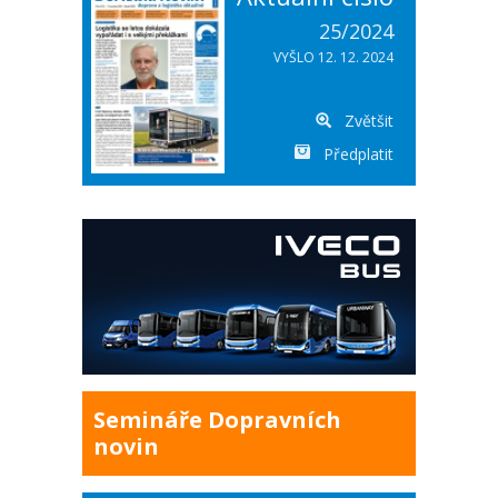
25/2024
VYŠLO 12. 12. 2024
Zvětšit
Předplatit
Semináře Dopravních
novin