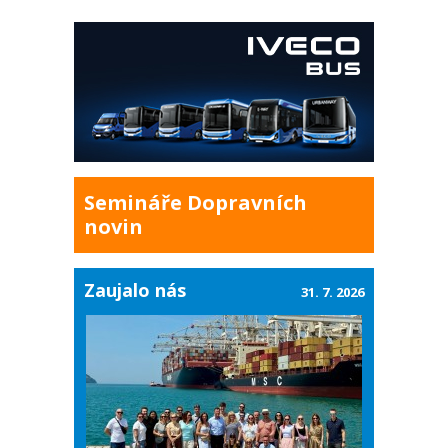
Semináře Dopravních
novin
Zaujalo nás
31. 7. 2026