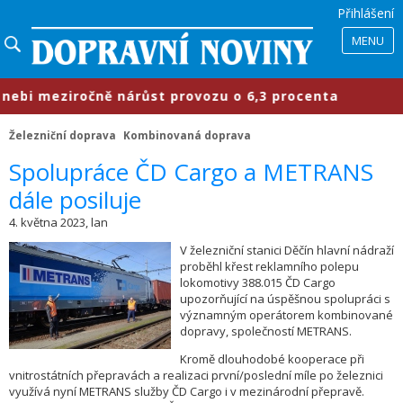
Přihlášení
MENU
i meziročně nárůst provozu o 6,3 procenta
Železniční doprava
Kombinovaná doprava
Spolupráce ČD Cargo a METRANS
dále posiluje
4. května 2023, lan
V železniční stanici Děčín hlavní nádraží
proběhl křest reklamního polepu
lokomotivy 388.015 ČD Cargo
upozorňující na úspěšnou spolupráci s
významným operátorem kombinované
dopravy, společností METRANS.
Kromě dlouhodobé kooperace při
vnitrostátních přepravách a realizaci první/poslední míle po železnici
využívá nyní METRANS služby ČD Cargo i v mezinárodní přepravě.