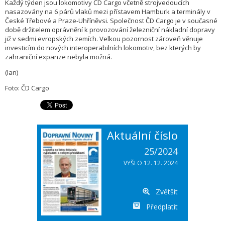
Každý týden jsou lokomotivy ČD Cargo včetně strojvedoucích
nasazovány na 6 párů vlaků mezi přístavem Hamburk a terminály v
České Třebové a Praze-Uhříněvsi. Společnost ČD Cargo je v současné
době držitelem oprávnění k provozování železniční nákladní dopravy
již v sedmi evropských zemích. Velkou pozornost zároveň věnuje
investicím do nových interoperabilních lokomotiv, bez kterých by
zahraniční expanze nebyla možná.
(lan)
Foto: ČD Cargo
Aktuální číslo
25/2024
VYŠLO 12. 12. 2024
Zvětšit
Předplatit