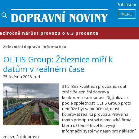
Přihlášení
MENU
očně nárůst provozu o 6,3 procenta
Železniční doprava
Informatika
​OLTIS Group: Železnice míří k
datům v reálném čase
25. května 2026, red
31.5. Bez kvalitních provozních dat
ztrácí železniční doprava
konkurenceschopnost. Digitalizace
podle společnosti OLTIS Group proto
nemůže být samoúčelná, musí
kopírovat realitu provozu. Právě na
tomto principu staví olomoucká firma,
která už téměř třicet let vyvíjí
informační systémy nejen pro nákladní
železniční dopravu.