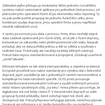
Základem jejího přístupu je modularita. Místo jednoho rozsáhlého
systému nabízí samostatné aplikace pro jednotlivé části procesu, od
plánování přes operativní řízení až po ekonomiku nebo reporting. Ty
se pak podle potřeb propojují do jednoho funkčního celku. Jinou
kombinaci využije dopravce, jinou spediční firma a jinou například
vlastník nákladních vozů.
V centru pozornosti jsou data z provozu. Firmy dnes nechtějí stejná
data zadávat opakovaně pro různé účely, ať už jde o řízení dopravy,
komunikaci se zákazníky nebo plnění povinností vůči státu. Naopak
požadují, aby se data pořídila jednou a dál se sdílela a využívala v
reálném čase. Právě tady ale narážejí na limity běžných nástrojů.
Pokud data nejsou standardizovaná a propojená, zůstávají uzavřená
„uvnitř tabulek“.
Klíčovým tématem se tak stává interoperabilita, a zejména ta datová.
Evropské prostředí sice nabízí standardy pro výměnu dat v železniční
dopravě, jejich zavádění je ale v jednotlivých zemích nerovnoměrné a
komplikuje ho řada národních specifik. OLTIS proto prosazuje
standardizovaná komunikační rozhraní a využití ověřených procesů
místo řešení vytvářených vždy „na míru“. Firma přitom upozorňuje, že
digitalizace má své limity i mimo IT. V mezinárodní dopravě se stále
projevují fyzické překážky, které ovlivňují nejen tok zboží, ale i
dostupnost dat. Pokud přeprava nefunguje plynule, nemohou plynule
fungovat ani informace o ní. Vedle domácího trhu se společnost