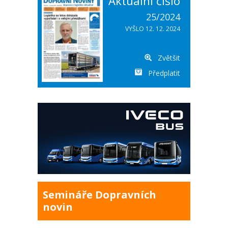
Aktuální číslo
25/2024
VYŠLO 12. 12. 2024
Zvětšit
Předplatit
Semináře Dopravních
novin