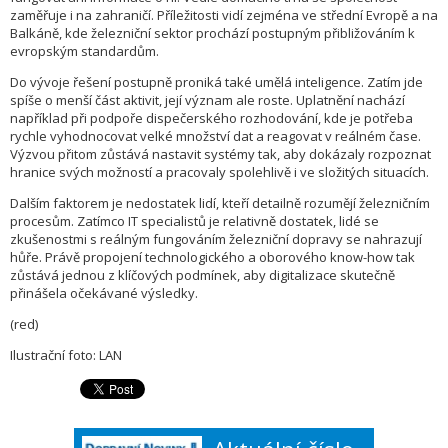
zaměřuje i na zahraničí. Příležitosti vidí zejména ve střední Evropě a na
Balkáně, kde železniční sektor prochází postupným přibližováním k
evropským standardům.
Do vývoje řešení postupně proniká také umělá inteligence. Zatím jde
spíše o menší část aktivit, její význam ale roste. Uplatnění nachází
například při podpoře dispečerského rozhodování, kde je potřeba
rychle vyhodnocovat velké množství dat a reagovat v reálném čase.
Výzvou přitom zůstává nastavit systémy tak, aby dokázaly rozpoznat
hranice svých možností a pracovaly spolehlivě i ve složitých situacích.
Dalším faktorem je nedostatek lidí, kteří detailně rozumějí železničním
procesům. Zatímco IT specialistů je relativně dostatek, lidé se
zkušenostmi s reálným fungováním železniční dopravy se nahrazují
hůře. Právě propojení technologického a oborového know-how tak
zůstává jednou z klíčových podmínek, aby digitalizace skutečně
přinášela očekávané výsledky.
(red)
Ilustrační foto: LAN