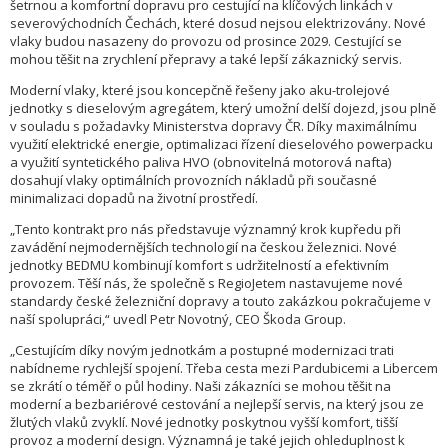
šetrnou a komfortní dopravu pro cestující na klíčových linkách v
severovýchodních Čechách, které dosud nejsou elektrizovány. Nové
vlaky budou nasazeny do provozu od prosince 2029. Cestující se
mohou těšit na zrychlení přepravy a také lepší zákaznický servis.
Moderní vlaky, které jsou koncepčně řešeny jako aku-trolejové
jednotky s dieselovým agregátem, který umožní delší dojezd, jsou plně
v souladu s požadavky Ministerstva dopravy ČR. Díky maximálnímu
využití elektrické energie, optimalizaci řízení dieselového powerpacku
a využití syntetického paliva HVO (obnovitelná motorová nafta)
dosahují vlaky optimálních provozních nákladů při současné
minimalizaci dopadů na životní prostředí.
„Tento kontrakt pro nás představuje významný krok kupředu při
zavádění nejmodernějších technologií na českou železnici. Nové
jednotky BEDMU kombinují komfort s udržitelností a efektivním
provozem. Těší nás, že společně s RegioJetem nastavujeme nové
standardy české železniční dopravy a touto zakázkou pokračujeme v
naší spolupráci,“ uvedl Petr Novotný, CEO Škoda Group.
„Cestujícím díky novým jednotkám a postupné modernizaci trati
nabídneme rychlejší spojení. Třeba cesta mezi Pardubicemi a Libercem
se zkrátí o téměř o půl hodiny. Naši zákazníci se mohou těšit na
moderní a bezbariérové cestování a nejlepší servis, na který jsou ze
žlutých vlaků zvyklí. Nové jednotky poskytnou vyšší komfort, tišší
provoz a moderní design. Významná je také jejich ohleduplnost k