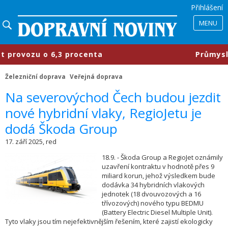
Přihlášení
MENU
vozu o 6,3 procenta
​Průmyslové p
Železniční doprava
Veřejná doprava
​Na severovýchod Čech budou jezdit
nové hybridní vlaky, RegioJetu je
dodá Škoda Group
17. září 2025, red
18.9. - Škoda Group a RegioJet oznámily
uzavření kontraktu v hodnotě přes 9
miliard korun, jehož výsledkem bude
dodávka 34 hybridních vlakových
jednotek (18 dvouvozových a 16
třívozových) nového typu BEDMU
(Battery Electric Diesel Multiple Unit).
Tyto vlaky jsou tím nejefektivnějším řešením, které zajistí ekologicky