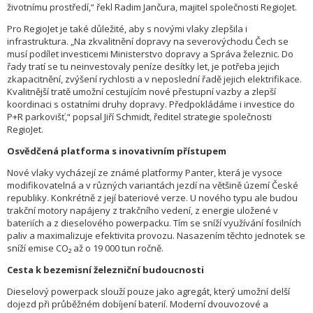
životnímu prostředí,“ řekl Radim Jančura, majitel společnosti RegioJet.
Pro RegioJet je také důležité, aby s novými vlaky zlepšila i
infrastruktura. „Na zkvalitnění dopravy na severovýchodu Čech se
musí podílet investicemi Ministerstvo dopravy a Správa železnic. Do
řady tratí se tu neinvestovaly peníze desítky let, je potřeba jejich
zkapacitnění, zvýšení rychlosti a v neposlední řadě jejich elektrifikace.
Kvalitnější tratě umožní cestujícím nové přestupní vazby a zlepší
koordinaci s ostatními druhy dopravy. Předpokládáme i investice do
P+R parkovišť,“ popsal Jiří Schmidt, ředitel strategie společnosti
RegioJet.
Osvědčená platforma s inovativním přístupem
Nové vlaky vycházejí ze známé platformy Panter, která je vysoce
modifikovatelná a v různých variantách jezdí na většině území České
republiky. Konkrétně z její bateriové verze. U nového typu ale budou
trakční motory napájeny z trakčního vedení, z energie uložené v
bateriích a z dieselového powerpacku. Tím se sníží využívání fosilních
paliv a maximalizuje efektivita provozu. Nasazením těchto jednotek se
sníží emise CO₂ až o 19 000 tun ročně.
Cesta k bezemisní železniční budoucnosti
Dieselový powerpack slouží pouze jako agregát, který umožní delší
dojezd při průběžném dobíjení baterií. Moderní dvouvozové a