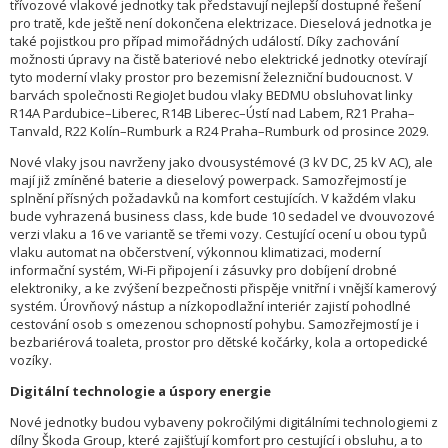
třívozové vlakové jednotky tak představují nejlepší dostupné řešení
pro tratě, kde ještě není dokončena elektrizace. Dieselová jednotka je
také pojistkou pro případ mimořádných událostí. Díky zachování
možnosti úpravy na čistě bateriové nebo elektrické jednotky otevírají
tyto moderní vlaky prostor pro bezemisní železniční budoucnost. V
barvách společnosti RegioJet budou vlaky BEDMU obsluhovat linky
R14A Pardubice–Liberec, R14B Liberec–Ústí nad Labem, R21 Praha–
Tanvald, R22 Kolín–Rumburk a R24 Praha–Rumburk od prosince 2029.
Nové vlaky jsou navrženy jako dvousystémové (3 kV DC, 25 kV AC), ale
mají již zmíněné baterie a dieselový powerpack. Samozřejmostí je
splnění přísných požadavků na komfort cestujících. V každém vlaku
bude vyhrazená business class, kde bude 10 sedadel ve dvouvozové
verzi vlaku a 16 ve variantě se třemi vozy. Cestující ocení u obou typů
vlaku automat na občerstvení, výkonnou klimatizaci, moderní
informační systém, Wi-Fi připojení i zásuvky pro dobíjení drobné
elektroniky, a ke zvýšení bezpečnosti přispěje vnitřní i vnější kamerový
systém. Úrovňový nástup a nízkopodlažní interiér zajistí pohodlné
cestování osob s omezenou schopností pohybu. Samozřejmostí je i
bezbariérová toaleta, prostor pro dětské kočárky, kola a ortopedické
vozíky.
Digitální technologie a úspory energie
Nové jednotky budou vybaveny pokročilými digitálními technologiemi z
dílny Škoda Group, které zajišťují komfort pro cestující i obsluhu, a to