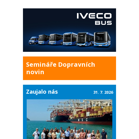
Semináře Dopravních
novin
Zaujalo nás
31. 7. 2026