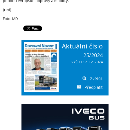
podobu evropské dopravy a mobility.
(red)
Foto: MD
Aktuální číslo
25/2024
VYŠLO 12. 12. 2024
Zvětšit
Předplatit