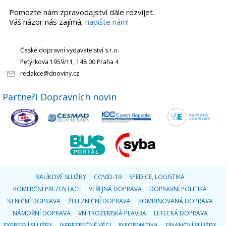
Pomozte nám zpravodajství dále rozvíjet.
Váš názor nás zajímá,
napište nám!
České dopravní vydavatelství s.r.o.
Petýrkova 1959/11, 148 00 Praha 4
redakce@dnoviny.cz
Partneři Dopravních novin
BALÍKOVÉ SLUŽBY
COVID-19
SPEDICE, LOGISTIKA
KOMERČNÍ PREZENTACE
VEŘEJNÁ DOPRAVA
DOPRAVNÍ POLITIKA
SILNIČNÍ DOPRAVA
ŽELEZNIČNÍ DOPRAVA
KOMBINOVANÁ DOPRAVA
NÁMOŘNÍ DOPRAVA
VNITROZEMSKÁ PLAVBA
LETECKÁ DOPRAVA
EXPRESNÍ SLUŽBY
NEBEZPEČNÉ VĚCI
INFORMATIKA
FINANČNÍ SLUŽBY