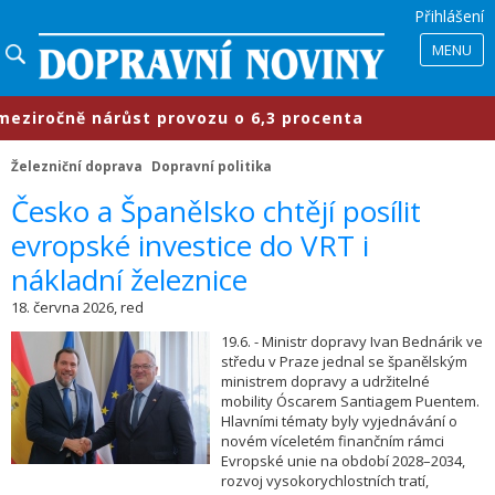
Přihlášení
MENU
ročně nárůst provozu o 6,3 procenta
Železniční doprava
Dopravní politika
​Česko a Španělsko chtějí posílit
evropské investice do VRT i
nákladní železnice
18. června 2026, red
19.6. - Ministr dopravy Ivan Bednárik ve
středu v Praze jednal se španělským
ministrem dopravy a udržitelné
mobility Óscarem Santiagem Puentem.
Hlavními tématy byly vyjednávání o
novém víceletém finančním rámci
Evropské unie na období 2028–2034,
rozvoj vysokorychlostních tratí,