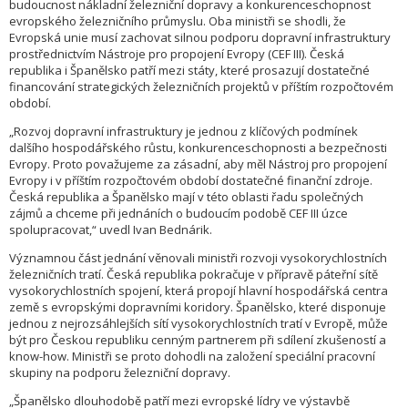
budoucnost nákladní železniční dopravy a konkurenceschopnost
evropského železničního průmyslu. Oba ministři se shodli, že
Evropská unie musí zachovat silnou podporu dopravní infrastruktury
prostřednictvím Nástroje pro propojení Evropy (CEF III). Česká
republika i Španělsko patří mezi státy, které prosazují dostatečné
financování strategických železničních projektů v příštím rozpočtovém
období.
„Rozvoj dopravní infrastruktury je jednou z klíčových podmínek
dalšího hospodářského růstu, konkurenceschopnosti a bezpečnosti
Evropy. Proto považujeme za zásadní, aby měl Nástroj pro propojení
Evropy i v příštím rozpočtovém období dostatečné finanční zdroje.
Česká republika a Španělsko mají v této oblasti řadu společných
zájmů a chceme při jednáních o budoucím podobě CEF III úzce
spolupracovat,“ uvedl Ivan Bednárik.
Významnou část jednání věnovali ministři rozvoji vysokorychlostních
železničních tratí. Česká republika pokračuje v přípravě páteřní sítě
vysokorychlostních spojení, která propojí hlavní hospodářská centra
země s evropskými dopravními koridory. Španělsko, které disponuje
jednou z nejrozsáhlejších sítí vysokorychlostních tratí v Evropě, může
být pro Českou republiku cenným partnerem při sdílení zkušeností a
know-how. Ministři se proto dohodli na založení speciální pracovní
skupiny na podporu železniční dopravy.
„Španělsko dlouhodobě patří mezi evropské lídry ve výstavbě