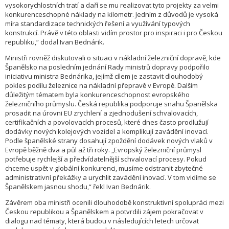
vysokorychlostních tratí a daří se mu realizovat tyto projekty za velmi
konkurenceschopné náklady na kilometr. Jedním z důvodů je vysoká
míra standardizace technických řešení a využívání typových
konstrukcí. Právě v této oblasti vidím prostor pro inspiraci i pro Českou
republiku,“ dodal Ivan Bednárik.
Ministři rovněž diskutovali o situaci v nákladní železniční dopravě, kde
Španělsko na posledním jednání Rady ministrů dopravy podpořilo
iniciativu ministra Bednárika, jejímž cílem je zastavit dlouhodobý
pokles podílu železnice na nákladní přepravě v Evropě. Dalším
důležitým tématem byla konkurenceschopnost evropského
železničního průmyslu. Česká republika podporuje snahu Španělska
prosadit na úrovni EU zrychlení a zjednodušení schvalovacích,
certifikačních a povolovacích procesů, které dnes často prodlužují
dodávky nových kolejových vozidel a komplikují zavádění inovací.
Podle španělské strany dosahují zpoždění dodávek nových vlaků v
Evropě běžně dva a půl až tři roky. „Evropský železniční průmysl
potřebuje rychlejší a předvídatelnější schvalovací procesy. Pokud
chceme uspět v globální konkurenci, musíme odstranit zbytečné
administrativní překážky a urychlit zavádění inovací. V tom vidíme se
Španělskem jasnou shodu,“ řekl Ivan Bednárik.
Závěrem oba ministři ocenili dlouhodobě konstruktivní spolupráci mezi
Českou republikou a Španělskem a potvrdili zájem pokračovat v
dialogu nad tématy, která budou v následujících letech určovat