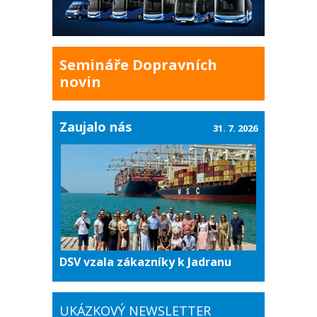
Semináře Dopravních
novin
Zaujalo nás
31. 7. 2026
DSV vzala zákazníky k Jadranu
UKÁZKOVÝ NEWSLETTER