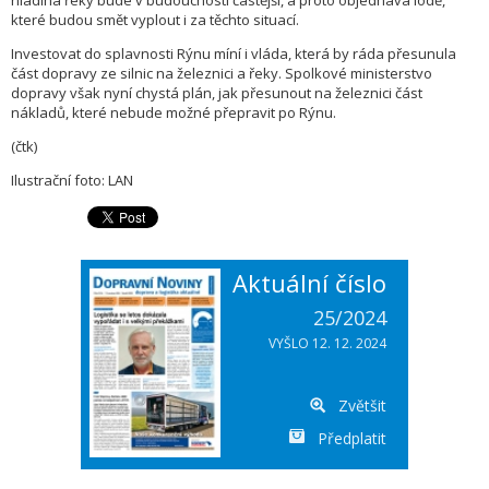
hladina řeky bude v budoucnosti častější, a proto objednává lodě,
které budou smět vyplout i za těchto situací.
Investovat do splavnosti Rýnu míní i vláda, která by ráda přesunula
část dopravy ze silnic na železnici a řeky. Spolkové ministerstvo
dopravy však nyní chystá plán, jak přesunout na železnici část
nákladů, které nebude možné přepravit po Rýnu.
(čtk)
Ilustrační foto: LAN
Aktuální číslo
25/2024
VYŠLO 12. 12. 2024
Zvětšit
Předplatit