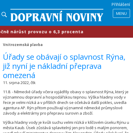
Přihlášení
MENU
 nárůst provozu o 6,3 procenta
​P
Vnitrozemská plavba
​Úřady se obávají o splavnost Rýna,
již nyní je nákladní přeprava
omezená
11. srpna 2022, čtk
11.8. - Německé úřady včera vyjádřily obavy o splavnost Rýna, který je
významnou dopravní a hospodářskou tepnou. Výška hladiny vody v
řece je velmi nízká a v příštích dnech se očekává další pokles, uvedla
agentura AP. Rýn přitom používají významné německé průmyslové
závody a elektrárny pro přepravu surovin a zboží.
Výška hladiny vody je kvůli suchu velmi nízká v klíčovém úseku Rýnu u
města Kaub. Úsek zůstává splavitelný jen pro lodě s malým ponorem,