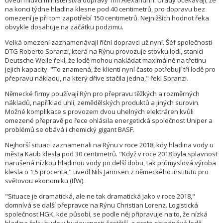
uvedl mluvčí ministerstva dopravy Tim Alexandrin. Úřady očekávají, že
na konci týdne hladina klesne pod 40 centimetrů, pro dopravu bez
omezení je při tom zapotřebí 150 centimetrů. Nejnižších hodnot řeka
obvykle dosahuje na začátku podzimu.
Velká omezení zaznamenávají říční dopravci už nyní. Šéf společnosti
DTG Roberto Spranzi, která na Rýnu provozuje stovku lodí, stanici
Deutsche Welle řekl, že lodě mohou nakládat maximálně na třetinu
jejich kapacity. "To znamená, že klienti nyní často potřebují tři lodě pro
přepravu nákladu, na který dříve stačila jedna," řekl Spranzi.
Německé firmy používají Rýn pro přepravu těžkých a rozměrných
nákladů, například uhlí, zemědělských produktů a jiných surovin.
Možné komplikace s provozem dvou uhelných elektráren kvůli
omezené přepravě po řece ohlásila energetická společnost Uniper a
problémů se obává i chemický gigant BASF.
Nejhorší situaci zaznamenali na Rýnu v roce 2018, kdy hladina vody u
města Kaub klesla pod 30 centimetrů. "Když v roce 2018 byla splavnost
narušená nízkou hladinou vody po delší dobu, tak průmyslová výroba
klesla o 1,5 procenta," uvedl Nils Jannsen z německého institutu pro
světovou ekonomiku (IfW).
"Situace je dramatická, ale ne tak dramatická jako v roce 2018,"
domnívá se další přepravce na Rýnu Christian Lorenz. Logistická
společnost HGK, kde působí, se podle něj připravuje na to, že nízká