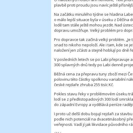
plavbě proti proudu jsou navíc ještě přísnější
Na začátku minulého týdne se hladina Labe
o málo lepší situace byla v úseku z Děčína 
lodě tam stále ještě mohou jezdit. Nad ústec
dopravu umožňuje. Velký problém pro dop
Pro dopravce tak začíná velký problém. „Je 
snad to nikoho nepoloží. Ale i tam, kde se j
naložení jen zčásti a stejně hoblují po dně ř
V posledních letech se po Labi přepravuje as
300 splavných dnů tedy po Labi denně proje
Běžná cena za přepravu tuny zboží mezi Če
polovinu této částky spolknou variabilní ná
české rejdaře zhruba 255 tisíc Kč.
Pokles stavu řeky v problémovém úseku tráp
lodí se z předlistopadových 300 lodí smrskla
do západní Evropy a vydělává peníze raději
I proto už delší dobu bojují rejdaři za stav
podle nich potenciál na dvacetinásobný přep
veřejnosti. Vadí jí jak likvidace původního r