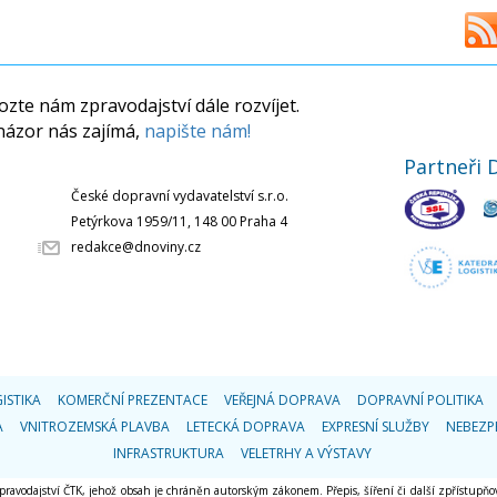
zte nám zpravodajství dále rozvíjet.
názor nás zajímá,
napište nám!
Partneři 
České dopravní vydavatelství s.r.o.
Petýrkova 1959/11, 148 00 Praha 4
redakce@dnoviny.cz
ISTIKA
KOMERČNÍ PREZENTACE
VEŘEJNÁ DOPRAVA
DOPRAVNÍ POLITIKA
A
VNITROZEMSKÁ PLAVBA
LETECKÁ DOPRAVA
EXPRESNÍ SLUŽBY
NEBEZP
INFRASTRUKTURA
VELETRHY A VÝSTAVY
 zpravodajství ČTK, jehož obsah je chráněn autorským zákonem. Přepis, šíření či další zpřístupňov