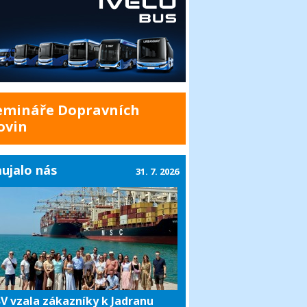
emináře Dopravních
ovin
ujalo nás
31. 7. 2026
V vzala zákazníky k Jadranu