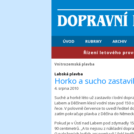
ÚVOD
RUBRIKY
ARCHIV
​Řízení letového provozu: P
Vnitrozemská plavba
Labská plavba
Horko a sucho zastavi
4. srpna 2010
Suché a horké léto už zastavilo i lodní dop
Labem a Děčínem klesl vodní stav pod 150 c
řece. V polovině července to uvedl ředitel 
zatím pokračuje plavba z Děčína do Německa,
Pokud je v Ústí nad Labem pod zdymadly 15
90 centimetrů. „A to nejsou z nákladní dopra
O naložených lodích ani nemluvě,“ řekl Jind