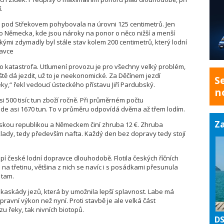
.
 pod Střekovem pohybovala na úrovni 125 centimetrů. Jen
do Německa, kde jsou nároky na ponor o něco nižší a menší
kými zdymadly byl stále stav kolem 200 centimetrů, který lodní
ravce
to katastrofa. Utlumení provozu je pro všechny velký problém,
eště dá jezdit, už to je neekonomické. Za Děčínem jezdí
S
eky,“ řekl vedoucí ústeckého přístavu Jiří Pardubský.
n
i 500 tisíc tun zboží ročně. Při průměrném počtu
de asi 1670 tun. To v průměru odpovídá dvěma až třem lodím.
Za
skou republikou a Německem činí zhruba 12 €. Zhruba
klady, tedy především nafta. Každý den bez dopravy tedy stojí
í české lodní dopravce dlouhodobě. Flotila českých říčních
 na třetinu, většina z nich se navíc i s posádkami přesunula
 tam.
bu kaskády jezů, která by umožnila lepší splavnost. Labe má
ravní výkon než nyní. Proti stavbě je ale velká část
ázu řeky, tak nivních biotopů.
DS