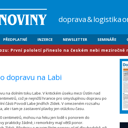
doprava
&
logistika
o
PŘEDPLATNÉ
INZERCE
NEWSLETTER
SEMINÁŘE
rvní pololetí přineslo na českém nebi meziročně nárůst
lo dopravu na Labi
ravu na dolním toku Labe. V kritickém úseku mezi Ústím nad
entimetrů, což je nejnižší hranice pro smysluplnou dopravu po
dolní části Povodí Labe Jindřich Zídek. V omezeném rozsahu
 ale i tam je zastavení plavby jen otázkou času.
0 centimetrů, mohou na řeku jen lodě s ponorem do
vy prakticky žádné, i remorkéry mají větší ponor.
řich Zídek. Předpisy o maximálním ponoru platí dlouhodobě, při