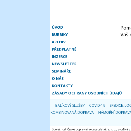
ÚVOD
Pomo
Váš 
RUBRIKY
ARCHIV
PŘEDPLATNÉ
INZERCE
NEWSLETTER
SEMINÁŘE
O NÁS
KONTAKTY
ZÁSADY OCHRANY OSOBNÍCH ÚDAJŮ
BALÍKOVÉ SLUŽBY
COVID-19
SPEDICE, LOG
KOMBINOVANÁ DOPRAVA
NÁMOŘNÍ DOPRAV
Společnost České dopravní vydavatelství, s. r. o., využívá