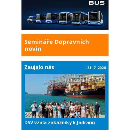
Semináře Dopravních
novin
Zaujalo nás
31. 7. 2026
DSV vzala zákazníky k Jadranu