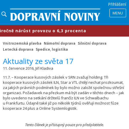
Přihlášení
MENU
čně nárůst provozu o 6,3 procenta
Vnitrozemská plavba
Námořní doprava
Silniční doprava
Letecká doprava
Spedice, logistika
​Aktuality ze světa 17
11. července 2016, Jiří Kladiva
11.7. – Kooperace kusových zásilek v SRN zvažují holding. Tři
kooperace kusových zásilek ILN, Star a VTL chtějí nechat prozkoumat,
za jakých právních podmínek by bylo možno založit společnou střešní
organizaci. Požadavek na přezkum má být zadán v těchto dnech – jak
bylo uvedeno na setkání držitelů frančíz ILN ve Schwalbachu
u Frankfurtu. Údajně také již po několik týdnů ověřují možnost fůze
kooperace 24 plus a Online Systemlogistik.
Tento článek je přístupný pouze pro předplatitele.