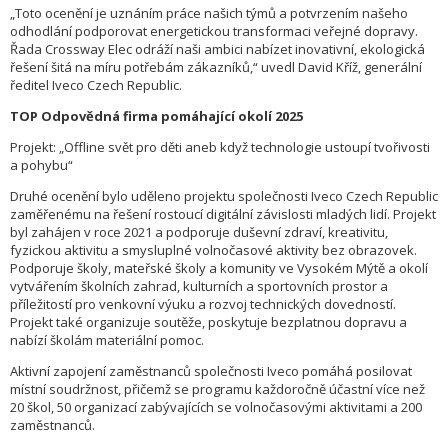
„Toto ocenění je uznáním práce našich týmů a potvrzením našeho
odhodlání podporovat energetickou transformaci veřejné dopravy.
Řada Crossway Elec odráží naši ambici nabízet inovativní, ekologická
řešení šitá na míru potřebám zákazníků,“ uvedl David Kříž, generální
ředitel Iveco Czech Republic.
TOP Odpovědná firma pomáhající okolí 2025
Projekt: „Offline svět pro děti aneb když technologie ustoupí tvořivosti
a pohybu“
Druhé ocenění bylo uděleno projektu společnosti Iveco Czech Republic
zaměřenému na řešení rostoucí digitální závislosti mladých lidí. Projekt
byl zahájen v roce 2021 a podporuje duševní zdraví, kreativitu,
fyzickou aktivitu a smysluplné volnočasové aktivity bez obrazovek.
Podporuje školy, mateřské školy a komunity ve Vysokém Mýtě a okolí
vytvářením školních zahrad, kulturních a sportovních prostor a
příležitostí pro venkovní výuku a rozvoj technických dovedností.
Projekt také organizuje soutěže, poskytuje bezplatnou dopravu a
nabízí školám materiální pomoc.
Aktivní zapojení zaměstnanců společnosti Iveco pomáhá posilovat
místní soudržnost, přičemž se programu každoročně účastní více než
20 škol, 50 organizací zabývajících se volnočasovými aktivitami a 200
zaměstnanců.