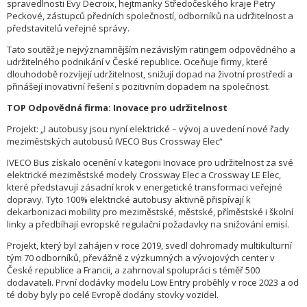
spravedlnosti Evy Decroix, hejtmanky Středočeského kraje Petry
Peckové, zástupců předních společností, odborníků na udržitelnost a
představitelů veřejné správy.
Tato soutěž je nejvýznamnějším nezávislým ratingem odpovědného a
udržitelného podnikání v České republice. Oceňuje firmy, které
dlouhodobě rozvíjejí udržitelnost, snižují dopad na životní prostředí a
přinášejí inovativní řešení s pozitivním dopadem na společnost.
TOP Odpovědná firma: Inovace pro udržitelnost
Projekt: „I autobusy jsou nyní elektrické – vývoj a uvedení nové řady
meziměstských autobusů IVECO Bus Crossway Elec“
IVECO Bus získalo ocenění v kategorii Inovace pro udržitelnost za své
elektrické meziměstské modely Crossway Elec a Crossway LE Elec,
které představují zásadní krok v energetické transformaci veřejné
dopravy. Tyto 100% elektrické autobusy aktivně přispívají k
dekarbonizaci mobility pro meziměstské, městské, příměstské i školní
linky a předbíhají evropské regulační požadavky na snižování emisí.
Projekt, který byl zahájen v roce 2019, svedl dohromady multikulturní
tým 70 odborníků, převážně z výzkumných a vývojových center v
České republice a Francii, a zahrnoval spolupráci s téměř 500
dodavateli. První dodávky modelu Low Entry proběhly v roce 2023 a od
té doby byly po celé Evropě dodány stovky vozidel.