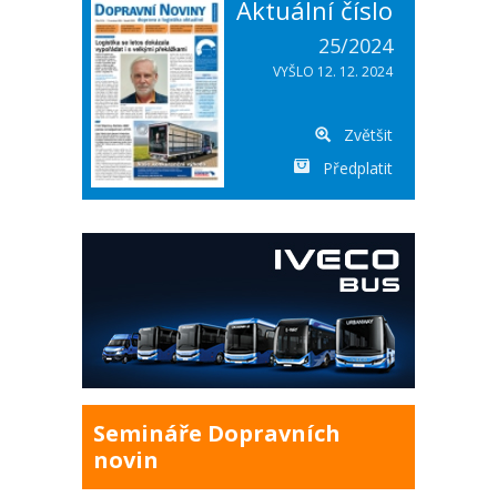
Aktuální číslo
25/2024
VYŠLO 12. 12. 2024
Zvětšit
Předplatit
Semináře Dopravních
novin