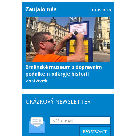
Zaujalo nás
10. 8. 2026
Brněnské muzeum s dopravním
podnikem odkryje historii
zastávek
UKÁZKOVÝ NEWSLETTER