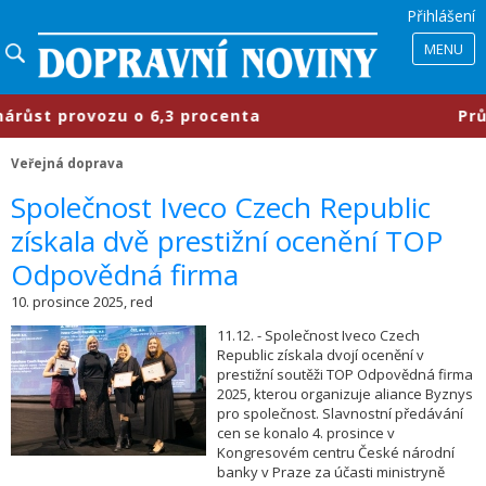
Přihlášení
MENU
t provozu o 6,3 procenta
​Průmyslo
Veřejná doprava
​Společnost Iveco Czech Republic
získala dvě prestižní ocenění TOP
Odpovědná firma
10. prosince 2025, red
11.12. - Společnost Iveco Czech
Republic získala dvojí ocenění v
prestižní soutěži TOP Odpovědná firma
2025, kterou organizuje aliance Byznys
pro společnost. Slavnostní předávání
cen se konalo 4. prosince v
Kongresovém centru České národní
banky v Praze za účasti ministryně