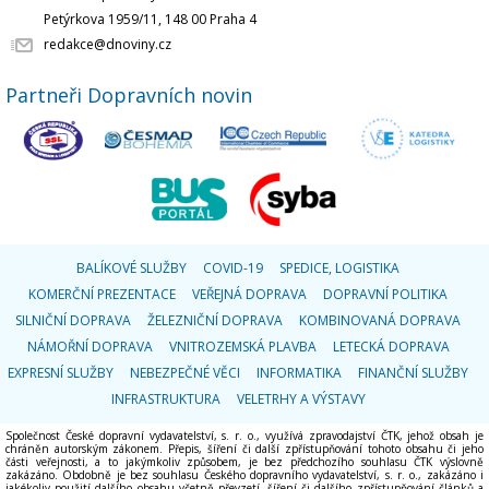
Petýrkova 1959/11, 148 00 Praha 4
redakce@dnoviny.cz
Partneři Dopravních novin
BALÍKOVÉ SLUŽBY
COVID-19
SPEDICE, LOGISTIKA
KOMERČNÍ PREZENTACE
VEŘEJNÁ DOPRAVA
DOPRAVNÍ POLITIKA
SILNIČNÍ DOPRAVA
ŽELEZNIČNÍ DOPRAVA
KOMBINOVANÁ DOPRAVA
NÁMOŘNÍ DOPRAVA
VNITROZEMSKÁ PLAVBA
LETECKÁ DOPRAVA
EXPRESNÍ SLUŽBY
NEBEZPEČNÉ VĚCI
INFORMATIKA
FINANČNÍ SLUŽBY
INFRASTRUKTURA
VELETRHY A VÝSTAVY
Společnost České dopravní vydavatelství, s. r. o., využívá zpravodajství ČTK, jehož obsah je
chráněn autorským zákonem. Přepis, šíření či další zpřístupňování tohoto obsahu či jeho
části veřejnosti, a to jakýmkoliv způsobem, je bez předchozího souhlasu ČTK výslovně
zakázáno. Obdobně je bez souhlasu Českého dopravního vydavatelství, s. r. o., zakázáno i
jakékoliv použití dalšího obsahu včetně převzetí, šíření či dalšího zpřístupňování článků a