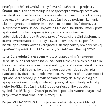
První pilotní řešení vzniká pro Tyršovu ZŠ a MŠ v rámci
projektu
Školní ulice
. Ten se zaměřuje na bezpečnější a zdravější cestování
dětí do školy prostřednictvím práce s daty, zapojením místní komunity
a osvětovými aktivitami. „Klíčovou součástí bude podzimní komunitní
akce spojená s jednodenním omezením automobilové dopravy u
školy během ranní špičky. Obyvatelé i školáci si tak budou moci v praxi
vyzkoušet podobu bezpečnějšího prostoru bez intenzivní
automobilové dopravy. Projekt zároveň využívá digitální platformu s
interaktivními mapami dopravy a kvalitou ovzduší, která pomůže
městu lépe komunikovat s veřejností a sbírat podněty pro další rozvoj
opatření,“ vysvětlil
Tomáš Benedikt
, ředitel úseku Rozvoj SITMP.
„Druhý z
projektů s názvem MARCO
(sMart pAths for gReener
sChoOls) bude realizován na 25. základní škole ve Chválenické ulici ke
konci roku. Jeho cílem je motivovat rodiny, aby při cestách do školy více
využívaly chůzi, jízdu na kole, veřejnou dopravu nebo spolujízdu
namísto individuální automobilové dopravy. Projekt připravuje mobilní
aplikaci, která propojuje návrh optimální trasy do školy, ekologické
výzvy, vzdělávací moduly i motivační prvky, jako jsou body, odznaky
nebo žebříčky. Součástí je také sledování osobního dopadu a
výsledků celé školy na životní prostředí,“ popsala Martina Surynková,
projektová manažerka úseku Rozvoj SITMP.
Projekt CLIMABOROUGH propojuje evropská města, která hledají