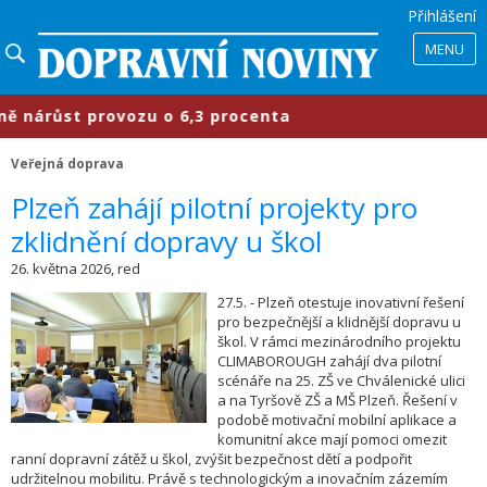
Přihlášení
MENU
růst provozu o 6,3 procenta
​Prům
Veřejná doprava
​Plzeň zahájí pilotní projekty pro
zklidnění dopravy u škol
26. května 2026, red
27.5. - Plzeň otestuje inovativní řešení
pro bezpečnější a klidnější dopravu u
škol. V rámci mezinárodního projektu
CLIMABOROUGH zahájí dva pilotní
scénáře na 25. ZŠ ve Chválenické ulici
a na Tyršově ZŠ a MŠ Plzeň. Řešení v
podobě motivační mobilní aplikace a
komunitní akce mají pomoci omezit
ranní dopravní zátěž u škol, zvýšit bezpečnost dětí a podpořit
udržitelnou mobilitu. Právě s technologickým a inovačním zázemím