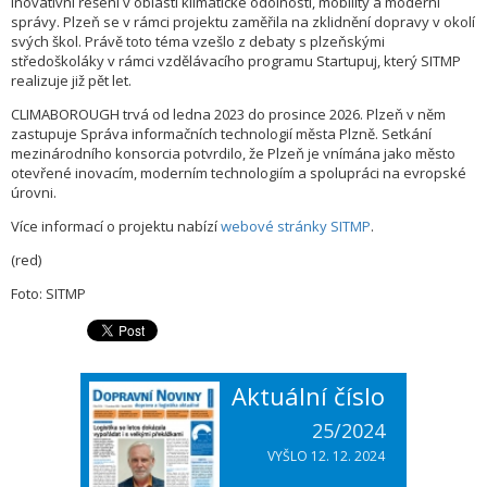
inovativní řešení v oblasti klimatické odolnosti, mobility a moderní
správy. Plzeň se v rámci projektu zaměřila na zklidnění dopravy v okolí
svých škol. Právě toto téma vzešlo z debaty s plzeňskými
středoškoláky v rámci vzdělávacího programu Startupuj, který SITMP
realizuje již pět let.
CLIMABOROUGH trvá od ledna 2023 do prosince 2026. Plzeň v něm
zastupuje Správa informačních technologií města Plzně. Setkání
mezinárodního konsorcia potvrdilo, že Plzeň je vnímána jako město
otevřené inovacím, moderním technologiím a spolupráci na evropské
úrovni.
Více informací o projektu nabízí
webové stránky SITMP
.
(red)
Foto: SITMP
Aktuální číslo
25/2024
VYŠLO 12. 12. 2024