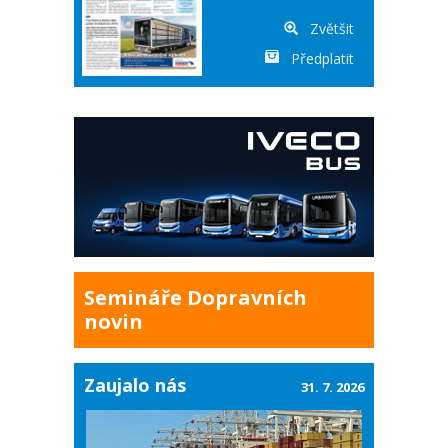
Zvětšit
Předplatit
Semináře Dopravních
novin
Zaujalo nás
31. 7. 2026