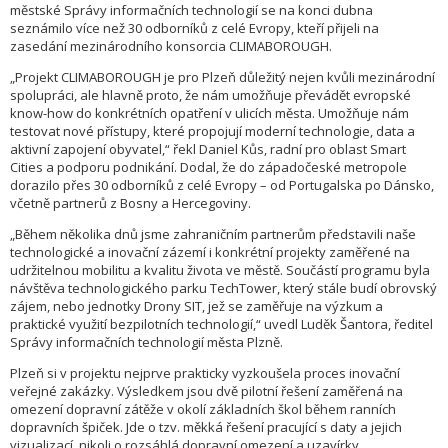
městské Správy informačních technologií se na konci dubna
seznámilo více než 30 odborníků z celé Evropy, kteří přijeli na
zasedání mezinárodního konsorcia CLIMABOROUGH.
„Projekt CLIMABOROUGH je pro Plzeň důležitý nejen kvůli mezinárodní
spolupráci, ale hlavně proto, že nám umožňuje převádět evropské
know-how do konkrétních opatření v ulicích města. Umožňuje nám
testovat nové přístupy, které propojují moderní technologie, data a
aktivní zapojení obyvatel,“ řekl Daniel Kůs, radní pro oblast Smart
Cities a podporu podnikání. Dodal, že do západočeské metropole
dorazilo přes 30 odborníků z celé Evropy – od Portugalska po Dánsko,
včetně partnerů z Bosny a Hercegoviny.
„Během několika dnů jsme zahraničním partnerům představili naše
technologické a inovační zázemí i konkrétní projekty zaměřené na
udržitelnou mobilitu a kvalitu života ve městě. Součástí programu byla
návštěva technologického parku TechTower, který stále budí obrovský
zájem, nebo jednotky Drony SIT, jež se zaměřuje na výzkum a
praktické využití bezpilotních technologií,“ uvedl Luděk Šantora, ředitel
Správy informačních technologií města Plzně.
Plzeň si v projektu nejprve prakticky vyzkoušela proces inovační
veřejné zakázky. Výsledkem jsou dvě pilotní řešení zaměřená na
omezení dopravní zátěže v okolí základních škol během ranních
dopravních špiček. Jde o tzv. měkká řešení pracující s daty a jejich
vizualizací, nikoli o rozsáhlá dopravní omezení a uzavírky.