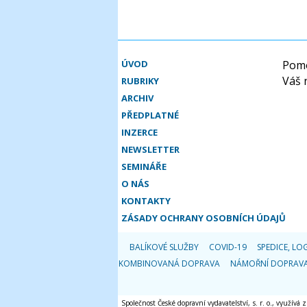
ÚVOD
Pomo
Váš 
RUBRIKY
ARCHIV
PŘEDPLATNÉ
INZERCE
NEWSLETTER
SEMINÁŘE
O NÁS
KONTAKTY
ZÁSADY OCHRANY OSOBNÍCH ÚDAJŮ
BALÍKOVÉ SLUŽBY
COVID-19
SPEDICE, LOG
KOMBINOVANÁ DOPRAVA
NÁMOŘNÍ DOPRAV
Společnost České dopravní vydavatelství, s. r. o., využívá