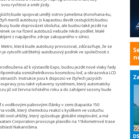
 svou rychlost a směr jízdy.
ujících) bude spojovat umělý ostrov Jumešima (Konohana-ku,
tyři menší autobusy (s kapacitou devět cestujících) budou
tobusy bude doprovázet obsluha, ale budou také jezdit na
dmínek se na řízení autobusů nebude nikdo podílet. Malé
íjení z napájecího zdroje zakopaného v silnici.
 Metro, která bude autobusy provozovat, zdůrazňuje, že se
S
em je vytvořit udržitelný autobusový podnik ve společnosti s
n
rodloužena až k výstavišti Expo, budou jezdit nové vlaky řady
y připomínala osmiúhelníkovou kosmickou loď, a obrazovka LCD
Za
tinacích. Instrukce jsou k dispozici ve čtyřech jazycích:
na. Soupravy jsou také vybaveny systémem, který automaticky
vozu již od června loňského roku a do zahájení sezony bude
 s vodíkovými palivovými články v zemi (kapacita 150
í na vodík, který chemickou reakcí s kyslíkem ve vzduchu
ští oxid uhličitý, který způsobuje globální oteplování, a má
Iwatani Corporation provozuje plavidlo na 11kilometrové trase
 oblastí Nakanošima.
DS