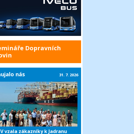
emináře Dopravních
ovin
ujalo nás
31. 7. 2026
V vzala zákazníky k Jadranu