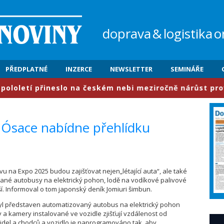
doprava
&
logistika
o
PŘEDPLATNÉ
INZERCE
NEWSLETTER
SEMINÁŘE
etí přineslo na českém nebi meziročně nárůst provozu o
 Ósace nabídne přehlídku
avu na Expo 2025 budou zajišťovat nejen„létající auta“, ale také
ané autobusy na elektrický pohon, lodě na vodíkové palivové
ší. Informoval o tom japonský deník Jomiuri šimbun.
byl představen automatizovaný autobus na elektrický pohon
y a kamery instalované ve vozidle zjišťují vzdálenost od
idel a chodců a vozidlo je naprogramováno tak, aby