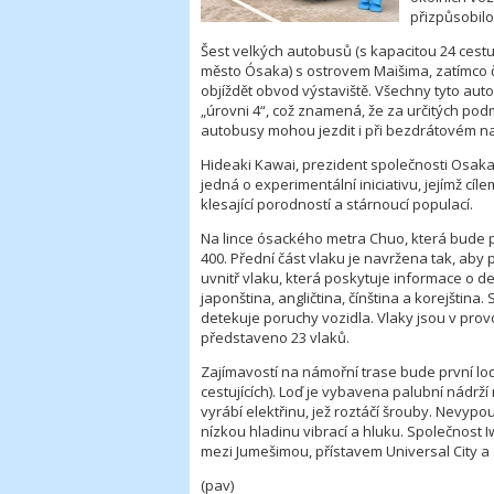
přizpůsobilo
Šest velkých autobusů (s kapacitou 24 cest
město Ósaka) s ostrovem Maišima, zatímco č
objíždět obvod výstaviště. Všechny tyto au
„úrovni 4“, což znamená, že za určitých po
autobusy mohou jezdit i při bezdrátovém nab
Hideaki Kawai, prezident společnosti Osaka
jedná o experimentální iniciativu, jejímž cíl
klesající porodností a stárnoucí populací.
Na lince ósackého metra Chuo, která bude p
400. Přední část vlaku je navržena tak, ab
uvnitř vlaku, která poskytuje informace o des
japonština, angličtina, čínština a korejšti
detekuje poruchy vozidla. Vlaky jsou v pro
představeno 23 vlaků.
Zajímavostí na námořní trase bude první loď
cestujících). Loď je vybavena palubní nádrž
vyrábí elektřinu, jež roztáčí šrouby. Nevypou
nízkou hladinu vibrací a hluku. Společnost 
mezi Jumešimou, přístavem Universal City a
(pav)