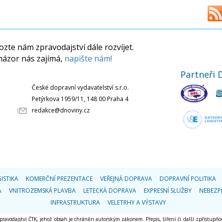
zte nám zpravodajství dále rozvíjet.
názor nás zajímá,
napište nám!
Partneři 
České dopravní vydavatelství s.r.o.
Petýrkova 1959/11, 148 00 Praha 4
redakce@dnoviny.cz
ISTIKA
KOMERČNÍ PREZENTACE
VEŘEJNÁ DOPRAVA
DOPRAVNÍ POLITIKA
A
VNITROZEMSKÁ PLAVBA
LETECKÁ DOPRAVA
EXPRESNÍ SLUŽBY
NEBEZP
INFRASTRUKTURA
VELETRHY A VÝSTAVY
 zpravodajství ČTK, jehož obsah je chráněn autorským zákonem. Přepis, šíření či další zpřístupňov