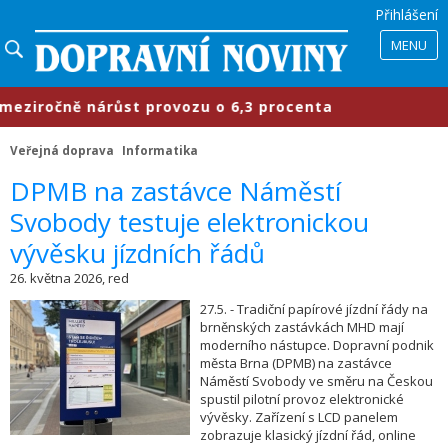
Přihlášení
MENU
iročně nárůst provozu o 6,3 procenta
Veřejná doprava
Informatika
​DPMB na zastávce Náměstí
Svobody testuje elektronickou
vývěsku jízdních řádů
26. května 2026, red
27.5. - Tradiční papírové jízdní řády na
brněnských zastávkách MHD mají
moderního nástupce. Dopravní podnik
města Brna (DPMB) na zastávce
Náměstí Svobody ve směru na Českou
spustil pilotní provoz elektronické
vývěsky. Zařízení s LCD panelem
zobrazuje klasický jízdní řád, online