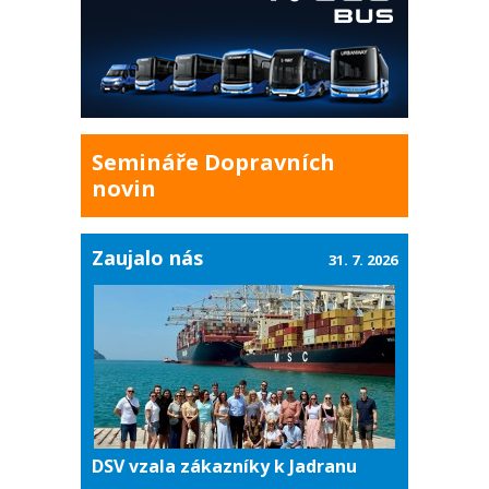
Semináře Dopravních
novin
Zaujalo nás
31. 7. 2026
DSV vzala zákazníky k Jadranu