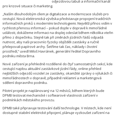
odjezdovou tabuli a informační kanál
pro krizové situace či marketing.
„Naším dlouhodobým cílem je digitalizace a modernizace služeb pro
cestující. Nová elektronická vývěska představuje propojení tradičních
informačních prvků s moderními technologiemi. Největší přínos vidím v
rychlosti přenosu informací – pokud dojde v dopravě k mimořádné
události, dokážeme informaci na displej odeslat během několika vteřin
přímo z dispečinku. Stejně tak při změnách jízdních řádů odpadá
nutnost, aby naši pracovníci fyzicky objížděli zastávky a ručně
přelepovali papírové archy. Šetříme tak čas, náklady i životní
prostředí,“ uvedl Miloš Havránek, generální ředitel Dopravního
podniku města Brna.
Nové zařízení je přehledně rozdělené do čtyř samostatných sekcí, kde
cestující najdou aktuální zastávkové jízdní řády, online přehled
nejbližších odjezdů vozidel ze zastávky, okamžité zprávy o výlukách či
mimořádnostech v dopravě, případně reklamní a marketingová
sdělení dopravního podniku.
Pilotní projekt je naplánovaný na 12 měsíců, během kterých bude
DPMB testovat mechanické i softwarové vlastnosti zařízení v
podmínkách městského provozu.
DPMB také připravuje testování další technologie. V místech, kde není
dostupné stabilní elektrické připojení, plánuje vyzkoušet zařízení na