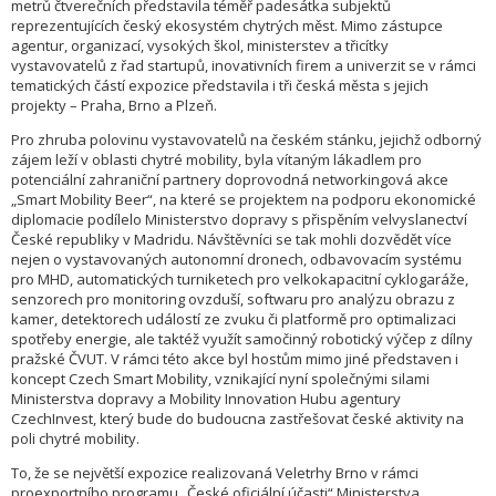
metrů čtverečních představila téměř padesátka subjektů
reprezentujících český ekosystém chytrých měst. Mimo zástupce
agentur, organizací, vysokých škol, ministerstev a třicítky
vystavovatelů z řad startupů, inovativních firem a univerzit se v rámci
tematických částí expozice představila i tři česká města s jejich
projekty – Praha, Brno a Plzeň.
Pro zhruba polovinu vystavovatelů na českém stánku, jejichž odborný
zájem leží v oblasti chytré mobility, byla vítaným lákadlem pro
potenciální zahraniční partnery doprovodná networkingová akce
„Smart Mobility Beer“, na které se projektem na podporu ekonomické
diplomacie podílelo Ministerstvo dopravy s přispěním velvyslanectví
České republiky v Madridu. Návštěvníci se tak mohli dozvědět více
nejen o vystavovaných autonomní dronech, odbavovacím systému
pro MHD, automatických turniketech pro velkokapacitní cyklogaráže,
senzorech pro monitoring ovzduší, softwaru pro analýzu obrazu z
kamer, detektorech událostí ze zvuku či platformě pro optimalizaci
spotřeby energie, ale taktéž využít samočinný robotický výčep z dílny
pražské ČVUT. V rámci této akce byl hostům mimo jiné představen i
koncept Czech Smart Mobility, vznikající nyní společnými silami
Ministerstva dopravy a Mobility Innovation Hubu agentury
CzechInvest, který bude do budoucna zastřešovat české aktivity na
poli chytré mobility.
To, že se největší expozice realizovaná Veletrhy Brno v rámci
proexportního programu „České oficiální účasti“ Ministerstva