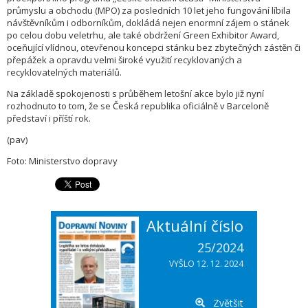
průmyslu a obchodu (MPO) za posledních 10 let jeho fungování líbila
návštěvníkům i odborníkům, dokládá nejen enormní zájem o stánek
po celou dobu veletrhu, ale také obdržení Green Exhibitor Award,
oceňující vlídnou, otevřenou koncepci stánku bez zbytečných zástěn či
přepážek a opravdu velmi široké využití recyklovaných a
recyklovatelných materiálů.
Na základě spokojenosti s průběhem letošní akce bylo již nyní
rozhodnuto to tom, že se Česká republika oficiálně v Barceloně
představí i příští rok.
(pav)
Foto: Ministerstvo dopravy
Aktuální číslo
25/2024
VYŠLO 12. 12. 2024
Zvětšit