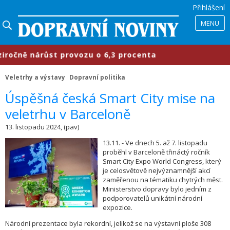
Přihlášení
MENU
ně nárůst provozu o 6,3 procenta
Veletrhy a výstavy
Dopravní politika
Úspěšná česká Smart City mise na
veletrhu v Barceloně
13. listopadu 2024, (pav)
13.11. - Ve dnech 5. až 7. listopadu
proběhl v Barceloně třináctý ročník
Smart City Expo World Congress, který
je celosvětově nejvýznamnější akcí
zaměřenou na tématiku chytrých měst.
Ministerstvo dopravy bylo jedním z
podporovatelů unikátní národní
expozice.
Národní prezentace byla rekordní, jelikož se na výstavní ploše 308