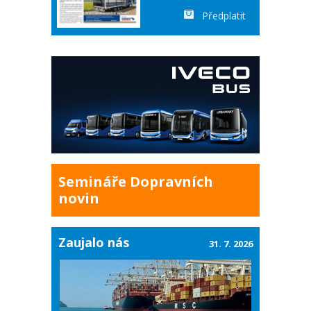
Předplatit
Semináře Dopravních
novin
Zaujalo nás
31. 7. 2026