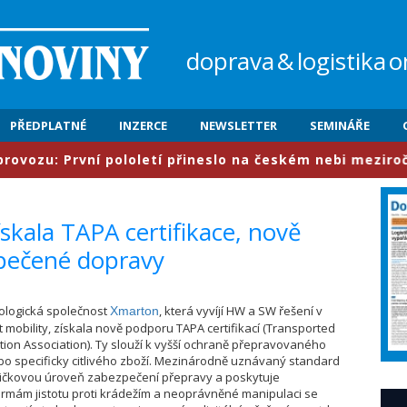
doprava
&
logistika
o
PŘEDPLATNÉ
INZERCE
NEWSLETTER
SEMINÁŘE
u: První pololetí přineslo na českém nebi meziročně nár
skala TAPA certifikace, nově
zpečené dopravy
nologická společnost
, která vyvíjí HW a SW řešení v
Xmarton
t mobility, získala nově podporu TAPA certifikací (Transported
tion Association). Ty slouží k vyšší ochraně přepravovaného
o specificky citlivého zboží. Mezinárodně uznávaný standard
pičkovou úroveň zabezpečení přepravy a poskytuje
firmám jistotu proti krádežím a neoprávněné manipulaci se