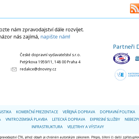
zte nám zpravodajství dále rozvíjet.
názor nás zajímá,
napište nám!
Partneři 
České dopravní vydavatelství s.r.o.
Petýrkova 1959/11, 148 00 Praha 4
redakce@dnoviny.cz
ISTIKA
KOMERČNÍ PREZENTACE
VEŘEJNÁ DOPRAVA
DOPRAVNÍ POLITIKA
A
VNITROZEMSKÁ PLAVBA
LETECKÁ DOPRAVA
EXPRESNÍ SLUŽBY
NEBEZP
INFRASTRUKTURA
VELETRHY A VÝSTAVY
 zpravodajství ČTK, jehož obsah je chráněn autorským zákonem. Přepis, šíření či další zpřístupňov