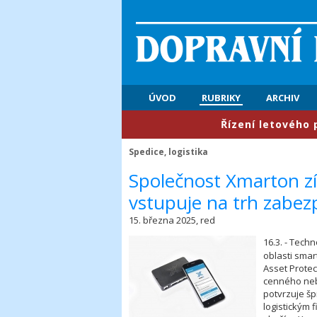
ÚVOD
RUBRIKY
ARCHIV
​Řízení letového provoz
Spedice, logistika
Společnost Xmarton zí
vstupuje na trh zabe
15. března 2025, red
16.3. - Tech
oblasti smar
Asset Protec
cenného neb
potvrzuje š
logistickým 