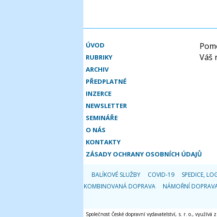
ÚVOD
Pomo
Váš 
RUBRIKY
ARCHIV
PŘEDPLATNÉ
INZERCE
NEWSLETTER
SEMINÁŘE
O NÁS
KONTAKTY
ZÁSADY OCHRANY OSOBNÍCH ÚDAJŮ
BALÍKOVÉ SLUŽBY
COVID-19
SPEDICE, LOG
KOMBINOVANÁ DOPRAVA
NÁMOŘNÍ DOPRAV
Společnost České dopravní vydavatelství, s. r. o., využívá