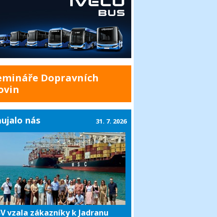
emináře Dopravních
ovin
ujalo nás
31. 7. 2026
V vzala zákazníky k Jadranu