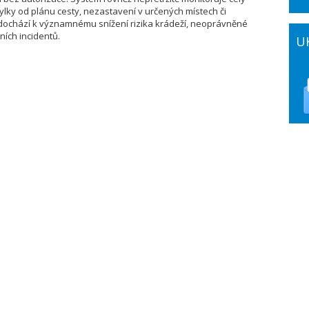
ylky od plánu cesty, nezastavení v určených místech či
dochází k významnému snížení rizika krádeží, neoprávněné
ích incidentů.
U