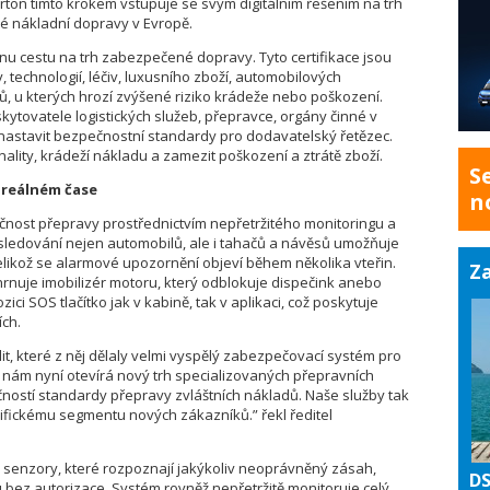
ton tímto krokem vstupuje se svým digitálním řešením na trh
 nákladní dopravy v Evropě.
onu cestu na trh zabezpečené dopravy. Tyto certifikace jsou
 technologií, léčiv, luxusního zboží, automobilových
 u kterých hrozí zvýšené riziko krádeže nebo poškození.
kytovatele logistických služeb, přepravce, orgány činné v
em nastavit bezpečnostní standardy pro dodavatelský řetězec.
inality, krádeží nákladu a zamezit poškození a ztrátě zboží.
S
 reálném čase
n
čnost přepravy prostřednictvím nepřetržitého monitoringu a
sledování nejen automobilů, ale i tahačů a návěsů umožňuje
elikož se alarmové upozornění objeví během několika vteřin.
Za
nuje imobilizér motoru, který odblokuje dispečink anebo
ozici SOS tlačítko jak v kabině, tak v aplikaci, což poskytuje
ích.
it, které z něj dělaly velmi vyspělý zabezpečovací systém pro
 nám nyní otevírá nový trh specializovaných přepravních
čností standardy přepravy zvláštních nákladů. Naše služby tak
fickému segmentu nových zákazníků.” řekl ředitel
é senzory, které rozpoznají jakýkoliv neoprávněný zásah,
DS
 bez autorizace. Systém rovněž nepřetržitě monitoruje celý