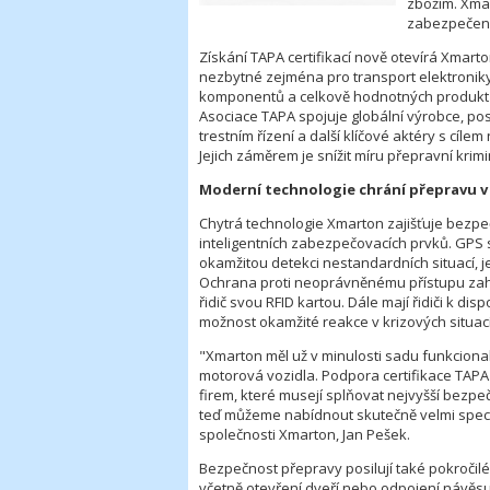
zbožím. Xmar
zabezpečené
Získání TAPA certifikací nově otevírá Xmart
nezbytné zejména pro transport elektroniky,
komponentů a celkově hodnotných produktů,
Asociace TAPA spojuje globální výrobce, pos
trestním řízení a další klíčové aktéry s cíl
Jejich záměrem je snížit míru přepravní krim
Moderní technologie chrání přepravu v
Chytrá technologie Xmarton zajišťuje bezpe
inteligentních zabezpečovacích prvků. GPS 
okamžitou detekci nestandardních situací, j
Ochrana proti neoprávněnému přístupu zahr
řidič svou RFID kartou. Dále mají řidiči k disp
možnost okamžité reakce v krizových situac
"Xmarton měl už v minulosti sadu funkcional
motorová vozidla. Podpora certifikace TAPA
firem, které musejí splňovat nejvyšší bezpe
teď můžeme nabídnout skutečně velmi speci
společnosti Xmarton, Jan Pešek.
Bezpečnost přepravy posilují také pokročil
včetně otevření dveří nebo odpojení návěsu