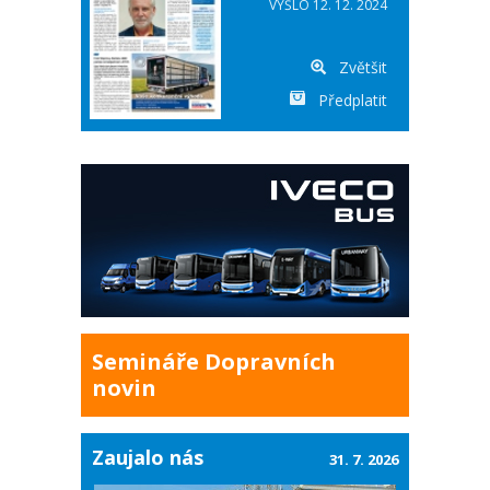
VYŠLO 12. 12. 2024
Zvětšit
Předplatit
Semináře Dopravních
novin
Zaujalo nás
31. 7. 2026