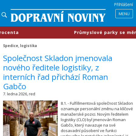
Přihlášení
MENU
nta
​Průmyslové parky se mění, fi
Spedice, logistika
​Společnost Skladon jmenovala
nového ředitele logistiky, z
interních řad přichází Roman
Gabčo
7. ledna 2026, red
8.1. - Fulfillmentová společnost Skladon
oznamuje personální změnu na klíčové
manažerské pozici. Novým ředitelem
logistiky (CLO) byl jmenován Roman
Gabčo, který navazuje na své
dosavadní působení ve funkci