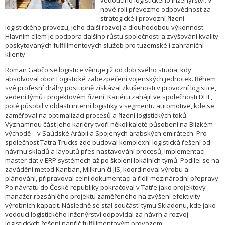
vedoucího logistického inženýrství. V
nové roli převezme odpovědnost za
strategické i provozní řízení
logistického provozu, jeho další rozvoj a dlouhodobou výkonnost.
Hlavním cílem je podpora dalšího růstu společnosti a zvyšování kvality
poskytovaných fulfillmentových služeb pro tuzemské i zahraniční
klienty.
Roman Gabčo se logistice věnuje již od dob svého studia, kdy
absolvoval obor Logistické zabezpečení vojenských jednotek. Během
své profesní dráhy postupně získával zkušenosti v provozní logistice,
vedení týmů i projektovém řízení. Kariéru zahájil ve společnosti DHL,
poté působil v oblasti interní logistiky v segmentu automotive, kde se
zaměřoval na optimalizaci procesů a řízení logistických toků.
Významnou část jeho kariéry tvoří několikaleté působení na Blízkém
východě – v Saúdské Arábii a Spojených arabských emirátech. Pro
společnost Tatra Trucks zde budoval komplexní logistická řešení od
návrhu skladů a layoutů přes nastavování procesů, implementaci
master dat v ERP systémech až po školení lokálních týmů. Podílel se na
zavádění metod Kanban, Milkrun či JIS, koordinoval výrobu a
plánování, připravoval celní dokumentaci a řídil mezinárodní přepravy.
Po návratu do České republiky pokračoval v Tatře jako projektový
manažer rozsáhlého projektu zaměřeného na zvýšení efektivity
výrobních kapacit. Následně se stal součástí týmu Skladonu, kde jako
vedoucí logistického inženýrství odpovídal za návrh a rozvoj
logistických řešení napříč fulfillmentovým provozem.