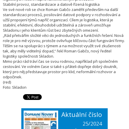
Stabilní provoz, standardizace a datově řízená logistika
Ve své nové roli se chce Roman Gabčo zaměřit především na další
standardizaci procesů, posilování datové podpory v rozhodování a
užší propojení týmů napříč organizací. Cílem je logistika, která je
stabilní, efektivní, dlouhodobě udržitelná a zároveň umožňuje
Skladonu i jeho klientům růst bez zbytečných omezení.
„Rád přetvářím složité věci do jednoduchých a funkčních řešení. Nová
role je pro mě výzvou, protože ovlivňuje klíčovou část fungování firmy.
Těším se na spolupráci s týmem a na možnost využít své zkušenosti
tak, aby měly viditelný dopad,“ řekl Roman Gabčo, nový ředitel
logistiky společnosti Skladon.
Mimo práci rád tráví čas se svou rodinou, například při společném
cestování. Ve volném čase si také s přáteli dopřeje dobrý doutník,
který pro něj představuje prostor pro klid, neformální rozhovor a
odpočinek.
(red)
Foto: Skladon
Aktuální číslo
25/2024