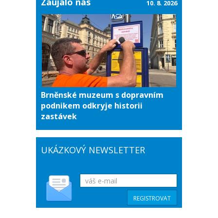
Zaujalo nás
10. 8. 2026
Brněnské muzeum s dopravním
podnikem odkryje historii
zastávek
UKÁZKOVÝ NEWSLETTER