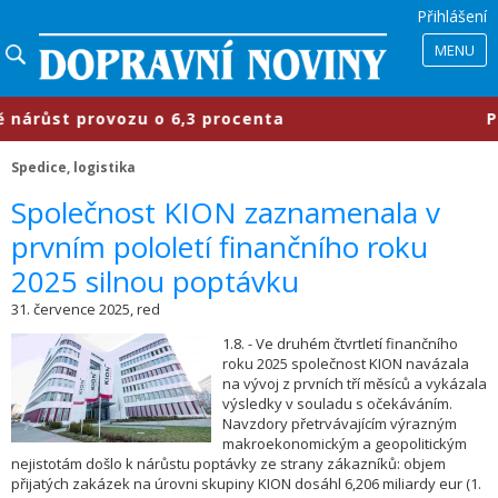
Přihlášení
MENU
ůst provozu o 6,3 procenta
​Průmys
Spedice, logistika
​Společnost KION zaznamenala v
prvním pololetí finančního roku
2025 silnou poptávku
31. července 2025, red
1.8. - Ve druhém čtvrtletí finančního
roku 2025 společnost KION navázala
na vývoj z prvních tří měsíců a vykázala
výsledky v souladu s očekáváním.
Navzdory přetrvávajícím výrazným
makroekonomickým a geopolitickým
nejistotám došlo k nárůstu poptávky ze strany zákazníků: objem
přijatých zakázek na úrovni skupiny KION dosáhl 6,206 miliardy eur (1.