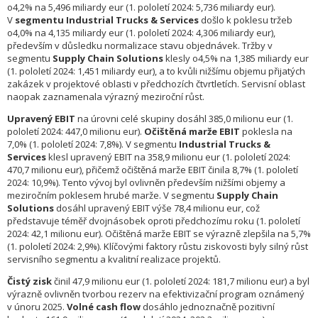
o4,2% na 5,496 miliardy eur (1. pololetí 2024: 5,736 miliardy eur).
V
segmentu Industrial Trucks & Services
došlo k poklesu tržeb
o4,0% na 4,135 miliardy eur (1. pololetí 2024: 4,306 miliardy eur),
především v důsledku normalizace stavu objednávek. Tržby v
segmentu
Supply Chain Solutions
klesly o4,5% na 1,385 miliardy eur
(1. pololetí 2024: 1,451 miliardy eur), a to kvůli nižšímu objemu přijatých
zakázek v projektové oblasti v předchozích čtvrtletích. Servisní oblast
naopak zaznamenala výrazný meziroční růst.
Upravený EBIT
na úrovni celé skupiny dosáhl 385,0 milionu eur (1.
pololetí 2024: 447,0 milionu eur).
Očištěná marže EBIT
poklesla na
7,0% (1. pololetí 2024: 7,8%). V segmentu
Industrial Trucks &
Services
klesl upravený EBIT na 358,9 milionu eur (1. pololetí 2024:
470,7 milionu eur), přičemž očištěná marže EBIT činila 8,7% (1. pololetí
2024: 10,9%). Tento vývoj byl ovlivněn především nižšími objemy a
meziročním poklesem hrubé marže. V segmentu
Supply Chain
Solutions
dosáhl upravený EBIT výše 78,4 milionu eur, což
představuje téměř dvojnásobek oproti předchozímu roku (1. pololetí
2024: 42,1 milionu eur). Očištěná marže EBIT se výrazně zlepšila na 5,7%
(1. pololetí 2024: 2,9%). Klíčovými faktory růstu ziskovosti byly silný růst
servisního segmentu a kvalitní realizace projektů.
Čistý zisk
činil 47,9 milionu eur (1. pololetí 2024: 181,7 milionu eur) a byl
výrazně ovlivněn tvorbou rezerv na efektivizační program oznámený
v únoru 2025.
Volné cash flow
dosáhlo jednoznačně pozitivní