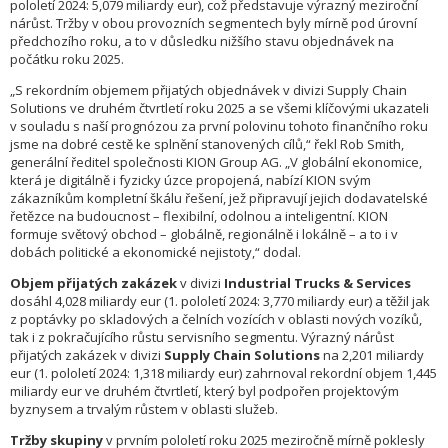
pololetí 2024: 5,079 miliardy eur), což představuje výrazný meziroční
nárůst. Tržby v obou provozních segmentech byly mírně pod úrovní
předchozího roku, a to v důsledku nižšího stavu objednávek na
počátku roku 2025.
„S rekordním objemem přijatých objednávek v divizi Supply Chain
Solutions ve druhém čtvrtletí roku 2025 a se všemi klíčovými ukazateli
v souladu s naší prognózou za první polovinu tohoto finančního roku
jsme na dobré cestě ke splnění stanovených cílů,“ řekl Rob Smith,
generální ředitel společnosti KION Group AG. „V globální ekonomice,
která je digitálně i fyzicky úzce propojená, nabízí KION svým
zákazníkům kompletní škálu řešení, jež připravují jejich dodavatelské
řetězce na budoucnost – flexibilní, odolnou a inteligentní. KION
formuje světový obchod – globálně, regionálně i lokálně – a to i v
dobách politické a ekonomické nejistoty,“ dodal.
Objem přijatých zakázek
v divizi
Industrial Trucks & Services
dosáhl 4,028 miliardy eur (1. pololetí 2024: 3,770 miliardy eur) a těžil jak
z poptávky po skladových a čelních vozících v oblasti nových vozíků,
tak i z pokračujícího růstu servisního segmentu. Výrazný nárůst
přijatých zakázek v divizi
Supply Chain Solutions
na 2,201 miliardy
eur (1. pololetí 2024: 1,318 miliardy eur) zahrnoval rekordní objem 1,445
miliardy eur ve druhém čtvrtletí, který byl podpořen projektovým
byznysem a trvalým růstem v oblasti služeb.
Tržby skupiny
v prvním pololetí roku 2025 meziročně mírně poklesly