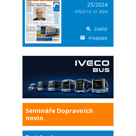
25/2024
VYŠLO 12. 12. 2024
Zvětšit
Předplatit
Semináře Dopravních
novin