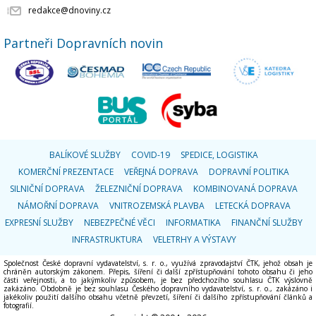
redakce@dnoviny.cz
Partneři Dopravních novin
BALÍKOVÉ SLUŽBY
COVID-19
SPEDICE, LOGISTIKA
KOMERČNÍ PREZENTACE
VEŘEJNÁ DOPRAVA
DOPRAVNÍ POLITIKA
SILNIČNÍ DOPRAVA
ŽELEZNIČNÍ DOPRAVA
KOMBINOVANÁ DOPRAVA
NÁMOŘNÍ DOPRAVA
VNITROZEMSKÁ PLAVBA
LETECKÁ DOPRAVA
EXPRESNÍ SLUŽBY
NEBEZPEČNÉ VĚCI
INFORMATIKA
FINANČNÍ SLUŽBY
INFRASTRUKTURA
VELETRHY A VÝSTAVY
Společnost České dopravní vydavatelství, s. r. o., využívá zpravodajství ČTK, jehož obsah je
chráněn autorským zákonem. Přepis, šíření či další zpřístupňování tohoto obsahu či jeho
části veřejnosti, a to jakýmkoliv způsobem, je bez předchozího souhlasu ČTK výslovně
zakázáno. Obdobně je bez souhlasu Českého dopravního vydavatelství, s. r. o., zakázáno i
jakékoliv použití dalšího obsahu včetně převzetí, šíření či dalšího zpřístupňování článků a
fotografií.