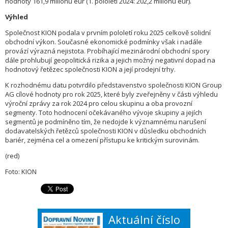
hodnoty 161,9 milionu eur (1. pololetí 2024: 202,2 milionu eur).
Výhled
Společnost KION podala v prvním pololetí roku 2025 celkově solidní
obchodní výkon. Současné ekonomické podmínky však i nadále
provází výrazná nejistota. Probíhající mezinárodní obchodní spory
dále prohlubují geopolitická rizika a jejich možný negativní dopad na
hodnotový řetězec společnosti KION a její prodejní trhy.
K rozhodnému datu potvrdilo představenstvo společnosti KION Group
AG cílové hodnoty pro rok 2025, které byly zveřejněny v části výhledu
výroční zprávy za rok 2024 pro celou skupinu a oba provozní
segmenty. Toto hodnocení očekávaného vývoje skupiny a jejích
segmentů je podmíněno tím, že nedojde k významnému narušení
dodavatelských řetězců společnosti KION v důsledku obchodních
bariér, zejména cel a omezení přístupu ke kritickým surovinám.
(red)
Foto: KION
Aktuální číslo