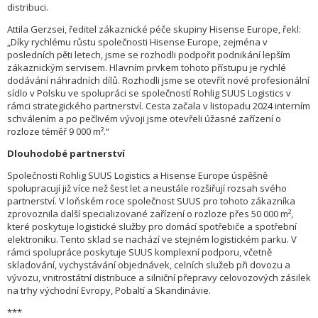
distribuci.
Attila Gerzsei, ředitel zákaznické péče skupiny Hisense Europe, řekl:
„Díky rychlému růstu společnosti Hisense Europe, zejména v
posledních pěti letech, jsme se rozhodli podpořit podnikání lepším
zákaznickým servisem. Hlavním prvkem tohoto přístupu je rychlé
dodávání náhradních dílů. Rozhodli jsme se otevřít nové profesionální
sídlo v Polsku ve spolupráci se společností Rohlig SUUS Logistics v
rámci strategického partnerství. Cesta začala v listopadu 2024 interním
schválením a po pečlivém vývoji jsme otevřeli úžasné zařízení o
rozloze téměř 9 000 m².“
Dlouhodobé partnerství
Společnosti Rohlig SUUS Logistics a Hisense Europe úspěšně
spolupracují již více než šest let a neustále rozšiřují rozsah svého
partnerství. V loňském roce společnost SUUS pro tohoto zákazníka
zprovoznila další specializované zařízení o rozloze přes 50 000 m²,
které poskytuje logistické služby pro domácí spotřebiče a spotřební
elektroniku. Tento sklad se nachází ve stejném logistickém parku. V
rámci spolupráce poskytuje SUUS komplexní podporu, včetně
skladování, vychystávání objednávek, celních služeb při dovozu a
vývozu, vnitrostátní distribuce a silniční přepravy celovozových zásilek
na trhy východní Evropy, Pobaltí a Skandinávie.
***