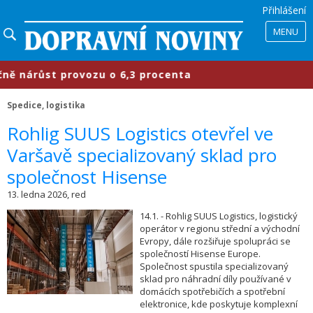
Přihlášení
MENU
nárůst provozu o 6,3 procenta
​Prů
Spedice, logistika
​Rohlig SUUS Logistics otevřel ve
Varšavě specializovaný sklad pro
společnost Hisense
13. ledna 2026, red
14.1. - Rohlig SUUS Logistics, logistický
operátor v regionu střední a východní
Evropy, dále rozšiřuje spolupráci se
společností Hisense Europe.
Společnost spustila specializovaný
sklad pro náhradní díly používané v
domácích spotřebičích a spotřební
elektronice, kde poskytuje komplexní