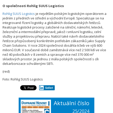
O společnosti Rohlig SUUS Logistics
Rohlig SUUS Logistics
je největším polským logistickým operátorem a
jedním z předních ve střední a východní Evropě. Specializuje se na
integrované řízení logistiky a globálních dodavatelských řetězců.
Realizuje logistické procesy založené na silniční, námořní, letecké,
železniční a intermodální přepravě, jakož i smluvní logistiku, celní
služby a projektovou přepravu. Nabízí také návrh dodavatelského
řetězce přizpůsobený konkrétním potřebám zákazníků jako Supply
Chain Solutions. V roce 2024 společnost dosáhla tržeb ve výši 600
milionů EUR. V současné době zaměstnává více než 2 500 lidí ve více
než 40 pobočkách v 8 zemích a spravuje více než 370 000 m²
skladových prostor. Je jednou z mála polských společností s cíli
dekarbonizace schválenými SBTi.
(red)
Foto: Rohlig SUUS Logistics
Sdílet
Aktuální číslo
25/2024