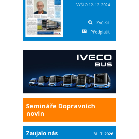
VYŠLO 12. 12. 2024
Zvětšit
Předplatit
Semináře Dopravních
novin
Zaujalo nás
31. 7. 2026