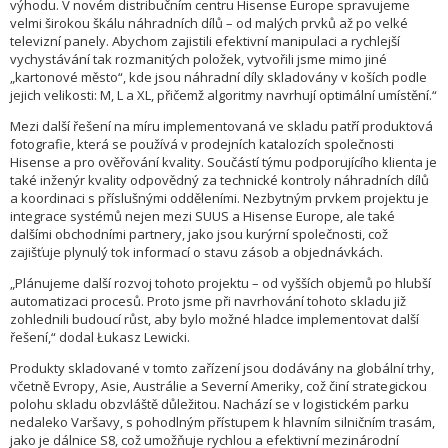
výhodu. V novém distribučním centru Hisense Europe spravujeme
velmi širokou škálu náhradních dílů – od malých prvků až po velké
televizní panely. Abychom zajistili efektivní manipulaci a rychlejší
vychystávání tak rozmanitých položek, vytvořili jsme mimo jiné
„kartonové město“, kde jsou náhradní díly skladovány v koších podle
jejich velikosti: M, L a XL, přičemž algoritmy navrhují optimální umístění.“
Mezi další řešení na míru implementovaná ve skladu patří produktová
fotografie, která se používá v prodejních katalozích společnosti
Hisense a pro ověřování kvality. Součástí týmu podporujícího klienta je
také inženýr kvality odpovědný za technické kontroly náhradních dílů
a koordinaci s příslušnými odděleními. Nezbytným prvkem projektu je
integrace systémů nejen mezi SUUS a Hisense Europe, ale také
dalšími obchodními partnery, jako jsou kurýrní společnosti, což
zajišťuje plynulý tok informací o stavu zásob a objednávkách.
„Plánujeme další rozvoj tohoto projektu – od vyšších objemů po hlubší
automatizaci procesů. Proto jsme při navrhování tohoto skladu již
zohlednili budoucí růst, aby bylo možné hladce implementovat další
řešení,“ dodal Łukasz Lewicki.
Produkty skladované v tomto zařízení jsou dodávány na globální trhy,
včetně Evropy, Asie, Austrálie a Severní Ameriky, což činí strategickou
polohu skladu obzvláště důležitou. Nachází se v logistickém parku
nedaleko Varšavy, s pohodlným přístupem k hlavním silničním trasám,
jako je dálnice S8, což umožňuje rychlou a efektivní mezinárodní