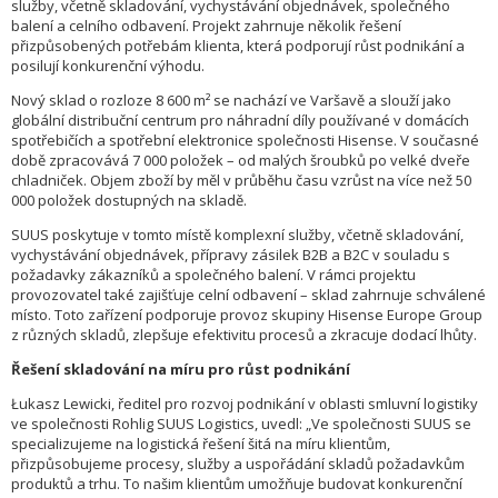
služby, včetně skladování, vychystávání objednávek, společného
balení a celního odbavení. Projekt zahrnuje několik řešení
přizpůsobených potřebám klienta, která podporují růst podnikání a
posilují konkurenční výhodu.
Nový sklad o rozloze 8 600 m² se nachází ve Varšavě a slouží jako
globální distribuční centrum pro náhradní díly používané v domácích
spotřebičích a spotřební elektronice společnosti Hisense. V současné
době zpracovává 7 000 položek – od malých šroubků po velké dveře
chladniček. Objem zboží by měl v průběhu času vzrůst na více než 50
000 položek dostupných na skladě.
SUUS poskytuje v tomto místě komplexní služby, včetně skladování,
vychystávání objednávek, přípravy zásilek B2B a B2C v souladu s
požadavky zákazníků a společného balení. V rámci projektu
provozovatel také zajišťuje celní odbavení – sklad zahrnuje schválené
místo. Toto zařízení podporuje provoz skupiny Hisense Europe Group
z různých skladů, zlepšuje efektivitu procesů a zkracuje dodací lhůty.
Řešení skladování na míru pro růst podnikání
Łukasz Lewicki, ředitel pro rozvoj podnikání v oblasti smluvní logistiky
ve společnosti Rohlig SUUS Logistics, uvedl: „Ve společnosti SUUS se
specializujeme na logistická řešení šitá na míru klientům,
přizpůsobujeme procesy, služby a uspořádání skladů požadavkům
produktů a trhu. To našim klientům umožňuje budovat konkurenční