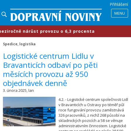
Přihlášení
MENU
ročně nárůst provozu o 6,3 procenta
Spedice, logistika
​Logistické centrum Lidlu v
Bravanticích odbaví po pěti
měsících provozu až 950
objednávek denně
3. února 2025, lan
4.2. - Logistické centrum společnosti Lidl
v Bravanticích u Ostravy po téměř půl
roce fungování provozu zaměstnává
326 pracovníků, z nichž 268 působí na
skladnických pozicích a 58 se věnuje
administrativním činnostem. Logistické