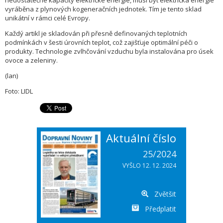
nedostatečné kapacity elektrické energie, musí být elektrická energie
vyráběna z plynových kogeneračních jednotek. Tím je tento sklad
unikátní v rámci celé Evropy.
Každý artikl je skladován při přesně definovaných teplotních
podmínkách v šesti úrovních teplot, což zajišťuje optimální péči o
produkty. Technologie zvlhčování vzduchu byla instalována pro úsek
ovoce a zeleniny.
(lan)
Foto: LIDL
Aktuální číslo
25/2024
VYŠLO 12. 12. 2024
Zvětšit
Předplatit