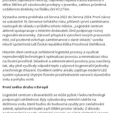
pochlubit zajímavými rekordy, například nejdelší trasou kamionu o
délce 380 km při zásobování prodejny v Jeseníku, zatímco průměrná
vzdálenost dodávky na filiálku činí 67,27 km.
Výstavba centra probíhala od června 2022 do června 2024. První závoz
se uskutečnil 16. července loňského roku, přičemž i první zaměstnanci
nastoupili do skladu v průběhu tohoto měsíce. „Logistické centrum
aktivně spolupracuje s místními dodavateli, čímž podporuje rozvoj
regionální ekonomiky. Zároveň přispívá k vytvoření nových pracovních
míst, což pozitivně ovlivňuje zaměstnanost v dané oblasti,“ uvedla
mluvčí společnosti Lidl Česká republika Eliška Froschová Stehlíková.
Hlavním cílem centra je zefektivnit logistické procesy a využívat
nejmodernější technologie k optimalizaci provozu a minimalizaci vlivu
na životní prostředí. Skladové a administrativní prostory jsou navrženy
tak, aby plně využívaly odpadní teplo z plynové kogenerační jednotky
a technologii chlazení. Osvětlení celého areálu zajišťuje moderní LED
systém vybavený chytrým řízením prostřednictvím senzorů slunečního
svitu a pohybu osob.
První svého druhu v Evropě
Logistické centrum v Bravanticích se může pyšnit i řadou technologií
podporující udržitelnost. Byly vybudovány retenční nádrže na
dešťovou vodu, které budou do budoucna využity pro zavlažování
zeleně, splachování toalet a při čištění prostor skladu. Z důvodu