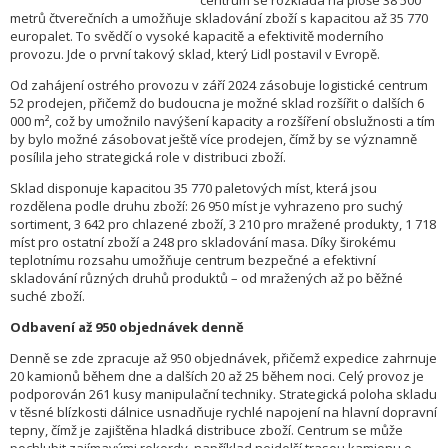
centrum se rozkládá na ploše 38 500
metrů čtverečních a umožňuje skladování zboží s kapacitou až 35 770
europalet. To svědčí o vysoké kapacitě a efektivitě moderního
provozu. Jde o první takový sklad, který Lidl postavil v Evropě.
Od zahájení ostrého provozu v září 2024 zásobuje logistické centrum
52 prodejen, přičemž do budoucna je možné sklad rozšířit o dalších 6
000 m², což by umožnilo navýšení kapacity a rozšíření obslužnosti a tím
by bylo možné zásobovat ještě více prodejen, čímž by se významně
posílila jeho strategická role v distribuci zboží.
Sklad disponuje kapacitou 35 770 paletových míst, která jsou
rozdělena podle druhu zboží: 26 950 míst je vyhrazeno pro suchý
sortiment, 3 642 pro chlazené zboží, 3 210 pro mražené produkty, 1 718
míst pro ostatní zboží a 248 pro skladování masa. Díky širokému
teplotnímu rozsahu umožňuje centrum bezpečné a efektivní
skladování různých druhů produktů – od mražených až po běžné
suché zboží.
Odbavení až 950 objednávek denně
Denně se zde zpracuje až 950 objednávek, přičemž expedice zahrnuje
20 kamionů během dne a dalších 20 až 25 během noci. Celý provoz je
podporován 261 kusy manipulační techniky. Strategická poloha skladu
v těsné blízkosti dálnice usnadňuje rychlé napojení na hlavní dopravní
tepny, čímž je zajištěna hladká distribuce zboží. Centrum se může