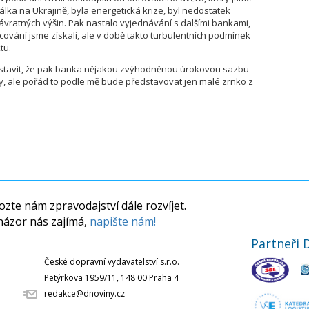
válka na Ukrajině, byla energetická krize, byl nedostatek
ávratných výšin. Pak nastalo vyjednávání s dalšími bankami,
ncování jsme získali, ale v době takto turbulentních podmínek
tu.
edstavit, že pak banka nějakou zvýhodněnou úrokovou sazbu
ty, ale pořád to podle mě bude představovat jen malé zrnko z
zte nám zpravodajství dále rozvíjet.
názor nás zajímá,
napište nám!
Partneři 
České dopravní vydavatelství s.r.o.
Petýrkova 1959/11, 148 00 Praha 4
redakce@dnoviny.cz