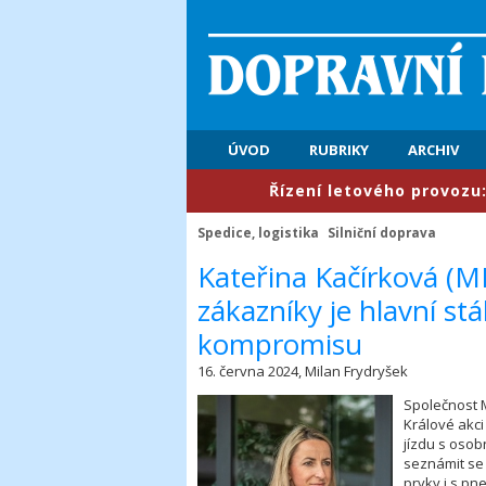
ÚVOD
RUBRIKY
ARCHIV
​Řízení letového provozu: První p
Spedice, logistika
Silniční doprava
​Kateřina Kačírková (MD
zákazníky je hlavní stá
kompromisu
16. června 2024, Milan Frydryšek
Společnost 
Králové akci
jízdu s osob
seznámit se
prvky i s pn