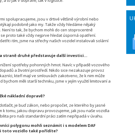
a to jak v dopravě, tak v logistice.
U
ými spolupracujeme, jsou v drtivé většině výrobní nebo
potýkají podobně jako my. Takže vždy hledáme nějaký
. Není to tak, že bychom mohli do cen stoprocentně
se proto také vždy nejprve hledat úsporná opatření.
řit i tím, jsme na střechy našich vozidel instalovali solární
na straně druhé představuje další investici…
obě snížení spotřeby pohonných hmot. Navíc v případě vozového
opadů a životní prostředí. Nikdo sice nezakazuje provoz
ákazníci, kteří mají ve smlouvách zakotveno, že k nim může
d bychom měli starší techniku, jsme v jejím využití limitovaní a
těžké nákladní dopravě?
dotlačit, je buď zákon, nebo propočet, ze kterého by jasné
em k tomu, jakou dopravu provozujeme, jak jsou naše vozidla
obilita pro naši standardní práci zatím nepřipadá v úvahu.
ěvníci polygonu mohli seznámit i s modelem DAF
si toto vozidlo také pořídíte?