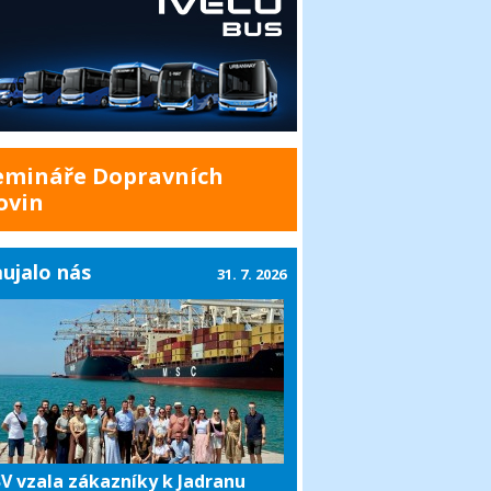
emináře Dopravních
ovin
ujalo nás
31. 7. 2026
V vzala zákazníky k Jadranu