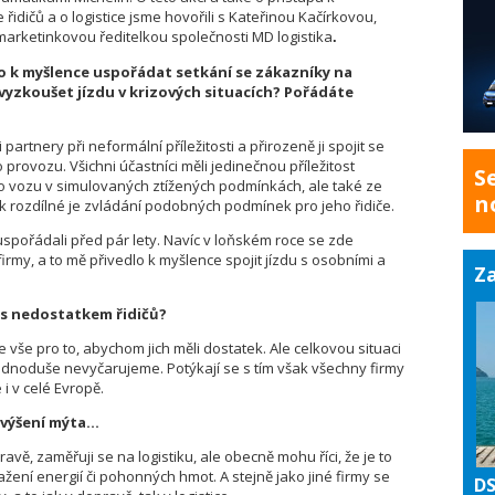
 řidičů a o logistice jsme hovořili s Kateřinou Kačírkovou,
arketinkovou ředitelkou společnosti MD logistika
.
lo k myšlence uspořádat setkání se zákazníky na
vyzkoušet jízdu v krizových situacích? Pořádáte
artnery při neformální příležitosti a přirozeně ji spojit se
 provozu. Všichni účastníci měli jedinečnou příležitost
S
o vozu v simulovaných ztížených podmínkách, ale také ze
n
k rozdílné je zvládání podobných podmínek pro jeho řidiče.
e uspořádali před pár lety. Navíc v loňském roce se zde
rmy, a to mě přivedlo k myšlence spojit jízdu s osobními a
Za
e s nedostatkem řidičů?
še pro to, abychom jich měli dostatek. Ale celkovou situaci
jednoduše nevyčarujeme. Potýkají se s tím však všechny firmy
i v celé Evropě.
zvýšení mýta…
avě, zaměřuji se na logistiku, ale obecně mohu říci, že je to
ažení energií či pohonných hmot. A stejně jako jiné firmy se
DS