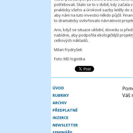
potřebovali. Stalo se to v době, kdy začala 
prakticky všeho a úrokové sazby letěly do z
aby nám na tuto investici někdo půjčil. Fina
to dramaticky ovlivňovalo návratnost projek
Ano, když se situace uklidní, dovedu si př
nabídne, aby podpořila ekologičtější projek
celkových nákladů.
Milan Frydryšek
Foto: MD logistika
ÚVOD
Pomo
Váš 
RUBRIKY
ARCHIV
PŘEDPLATNÉ
INZERCE
NEWSLETTER
SEMINÁŘE