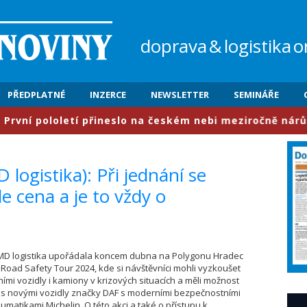
doprava
&
logistika
o
PŘEDPLATNÉ
INZERCE
NEWSLETTER
SEMINÁŘE
ololetí přineslo na českém nebi meziročně nárůst provo
 logistika): Při jednání se
le cena a je to vždy o
MD logistika upořádala koncem dubna na Polygonu Hradec
 Road Safety Tour 2024, kde si návštěvníci mohli vyzkoušet
ními vozidly i kamiony v krizových situacích a měli možnost
 s novými vozidly značky DAF s moderními bezpečnostními
eumatikami Michelin. O této akci a také o přístupu k