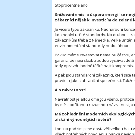
Stoprocentně ano!
Snižování emisí a úspora energií se netýk
zákazníci nějak k investicím do zelené l
Je vícero typů zákazníků. Nadnárodní konce
kdo neplní určité standardy. Na druhou stra
zákazníkům třeba z Německa, Velké Británie
environmentální standardy nedosáhnou.
Pokud máme investovat nemalou částku, aby
garanci, že naši službu budou využívat delš
tedy opravdu hodně těžké najít kompromis.
A pak jsou standardní zákazníci, kteří sice t
pravidla jako zahraniční společnosti. Takže
A o návratnosti…
Návratnost je alfou omegou všeho, protože 
by měl spočítanou rozumnou návratnost, a r
Má zohlednění moderních ekologických t
získání výhodnějších úvěrů?
Loni na podzim jsme dostavěli velkou halu v
všech potřebných povolení a banka navíc na