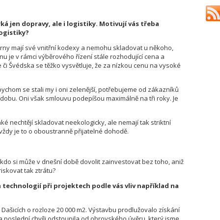
á jen dopravy, ale i logistiky. Motivují vás třeba
ogistiky?
rny mají své vnitřní kodexy a nemohu skladovat u někoho,
nu je v rámci výběrového řízení stále rozhodující cena a
 či Švédska se těžko vysvětluje, že za nízkou cenu na vysoké
chom se stali my i oni zelenější, potřebujeme od zákazníků
í dobu. Oni však smlouvu podepíšou maximálně na tři roky. Je
aké nechtějí skladovat neekologicky, ale nemají tak striktní
 vždy je to o oboustranně přijatelné dohodě.
kdo si může v dnešní době dovolit zainvestovat bez toho, aniž
iskovat tak ztrátu?
echnologií při projektech podle vás vliv například na
 Dašicích o rozloze 20 000 m2. Výstavbu prodlužovalo získání
 poslední chvíli odstoupila od obrovského úvěru, který jsme