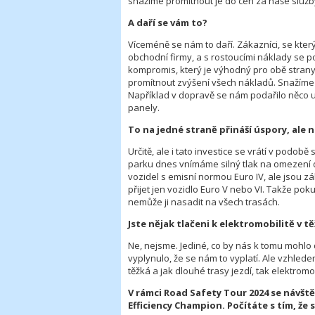
snažíme promítnout je do cen za naše služby, 
A daří se vám to?
Víceméně se nám to daří. Zákazníci, se kter
obchodní firmy, a s rostoucími náklady se 
kompromis, který je výhodný pro obě strany
promítnout zvýšení všech nákladů. Snažíme 
Například v dopravě se nám podařilo něco ušet
panely.
To na jedné straně přináší úspory, ale 
Určitě, ale i tato investice se vrátí v pod
parku dnes vnímáme silný tlak na omezení d
vozidel s emisní normou Euro IV, ale jsou z
přijet jen vozidlo Euro V nebo VI. Takže poku
nemůže ji nasadit na všech trasách.
Jste nějak tlačeni k elektromobilitě v 
Ne, nejsme. Jediné, co by nás k tomu mohlo 
vyplynulo, že se nám to vyplatí. Ale vzhled
těžká a jak dlouhé trasy jezdí, tak elektrom
V rámci Road Safety Tour 2024 se návšt
Efficiency Champion. Počítáte s tím, že 