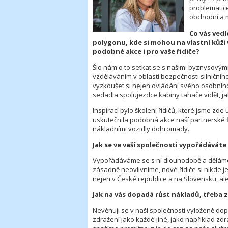
problematice
obchodní a m
Co vás ved
polygonu, kde si mohou na vlastní kůži 
podobné akce i pro vaše řidiče?
Šlo nám o to setkat se s našimi byznysovými p
vzděláváním v oblasti bezpečnosti silničního
vyzkoušet si nejen ovládání svého osobníh
sedadla spolujezdce kabiny tahače vidět, ja
Inspirací bylo školení řidičů, které jsme zd
uskutečnila podobná akce naší partnerské fi
nákladními vozidly dohromady.
Jak se ve vaší společnosti vypořádávát
Vypořádáváme se s ní dlouhodobě a děláme v
zásadně neovlivníme, nové řidiče si nikde 
nejen v České republice a na Slovensku, ale 
Jak na vás dopadá růst nákladů, třeba 
Nevěnuji se v naší společnosti vyloženě dopr
zdražení jako každé jiné, jako například zdr