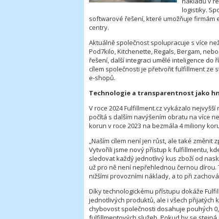
nákladů v r
logistiky. S
softwarové řešení, které umožňuje firmám ef
centry.
Aktuálně společnost spolupracuje s více než
Pod7kilo, Kitchenette, Regals, Bergam, nebo
řešení, další integraci umělé inteligence d
cílem společnosti je přetvořit fulfillment z
e-shopů.
Technologie a transparentnost jako h
V roce 2024 Fulfillment.cz vykázalo nejvyšší
počítá s dalším navýšením obratu na více než
korun v roce 2023 na bezmála 4 miliony korun
„Naším cílem není jen růst, ale také změnit 
Vytvořili jsme nový přístup k fulfillmentu, 
sledovat každý jednotlivý kus zboží od nask
už pro ně není nepřehlednou černou dírou. 
nižšími provozními náklady, a to při zachování
Díky technologickému přístupu dokáže Fulfil
jednotlivých produktů, ale i všech přijatých k
chybovost společnosti dosahuje pouhých 0,0
fulfillmentových služeb. Pokud by se stejná 