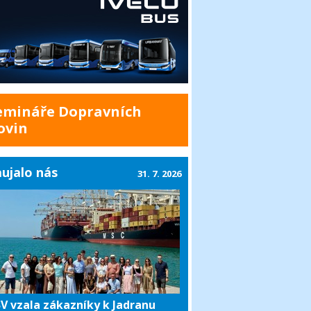
emináře Dopravních
ovin
ujalo nás
31. 7. 2026
V vzala zákazníky k Jadranu