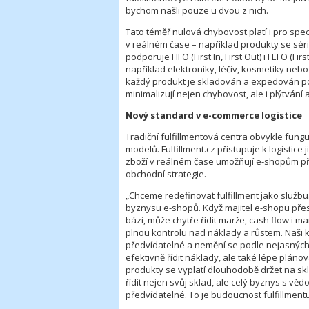
bychom našli pouze u dvou z nich.
Tato téměř nulová chybovost platí i pro spec
v reálném čase – například produkty se sé
podporuje FIFO (First In, First Out) i FEFO (F
například elektroniky, léčiv, kosmetiky nebo 
každý produkt je skladován a expedován po
minimalizují nejen chybovost, ale i plýtvání 
Nový standard v e-commerce logistice
Tradiční fulfillmentová centra obvykle fun
modelů. Fulfillment.cz přistupuje k logisti
zboží v reálném čase umožňují e-shopům pře
obchodní strategie.
„Chceme redefinovat fulfillment jako službu.
byznysu e-shopů. Když majitel e-shopu přesn
bázi, může chytře řídit marže, cash flow i 
plnou kontrolu nad náklady a růstem. Naši kl
předvídatelné a nemění se podle nejasných 
efektivně řídit náklady, ale také lépe plán
produkty se vyplatí dlouhodobě držet na skla
řídit nejen svůj sklad, ale celý byznys s věd
předvídatelné. To je budoucnost fulfillmentu