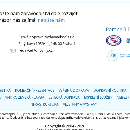
zte nám zpravodajství dále rozvíjet.
názor nás zajímá,
napište nám!
Partneři 
České dopravní vydavatelství s.r.o.
Petýrkova 1959/11, 148 00 Praha 4
redakce@dnoviny.cz
ISTIKA
KOMERČNÍ PREZENTACE
VEŘEJNÁ DOPRAVA
DOPRAVNÍ POLITIKA
A
VNITROZEMSKÁ PLAVBA
LETECKÁ DOPRAVA
EXPRESNÍ SLUŽBY
NEBEZP
INFRASTRUKTURA
VELETRHY A VÝSTAVY
 zpravodajství ČTK, jehož obsah je chráněn autorským zákonem. Přepis, šíření či další zpřístupňov
áno. Obdobně je bez souhlasu Českého dopravního vydavatelství, s. r. o., zakázáno i jakékoliv 
Copyright © 2004 - 2026