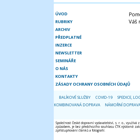
ÚVOD
Pomo
Váš 
RUBRIKY
ARCHIV
PŘEDPLATNÉ
INZERCE
NEWSLETTER
SEMINÁŘE
O NÁS
KONTAKTY
ZÁSADY OCHRANY OSOBNÍCH ÚDAJŮ
BALÍKOVÉ SLUŽBY
COVID-19
SPEDICE, LOG
KOMBINOVANÁ DOPRAVA
NÁMOŘNÍ DOPRAV
Společnost České dopravní vydavatelství, s. r. o., využívá
způsobem, je bez předchozího souhlasu ČTK výslovně zakáz
zpřístupňování článků a fotografií.