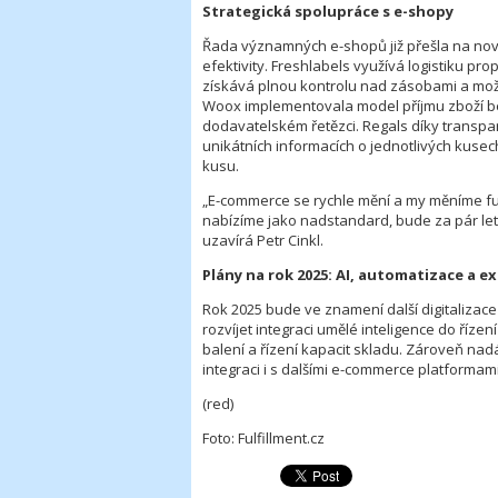
Strategická spolupráce s e-shopy
Řada významných e-shopů již přešla na nov
efektivity. Freshlabels využívá logistiku 
získává plnou kontrolu nad zásobami a mož
Woox implementovala model příjmu zboží bez 
dodavatelském řetězci. Regals díky transp
unikátních informacích o jednotlivých kuse
kusu.
„E-commerce se rychle mění a my měníme ful
nabízíme jako nadstandard, bude za pár let
uzavírá Petr Cinkl.
Plány na rok 2025: AI, automatizace a 
Rok 2025 bude ve znamení další digitalizace
rozvíjet integraci umělé inteligence do říze
balení a řízení kapacit skladu. Zároveň nadál
integraci i s dalšími e-commerce platformam
(red)
Foto: Fulfillment.cz