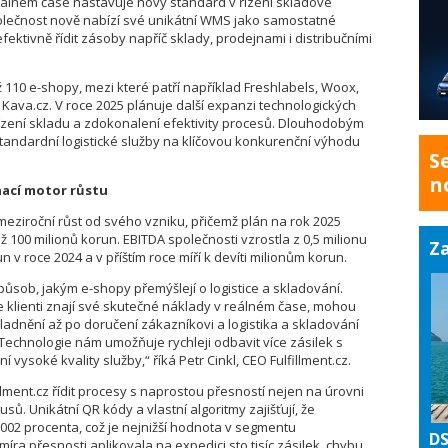
eálném čase nastavuje nový standard v řízení skladové
polečnost nově nabízí své unikátní WMS jako samostatné
ektivně řídit zásoby napříč sklady, prodejnami i distribučními
 110 e-shopy, mezi které patří například Freshlabels, Woox,
 Kava.cz. V roce 2025 plánuje další expanzi technologických
o řízení skladu a zdokonalení efektivity procesů. Dlouhodobým
e standardní logistické služby na klíčovou konkurenční výhodu
S
n
nací motor růstu
 meziroční růst od svého vzniku, přičemž plán na rok 2025
 100 milionů korun. EBITDA společnosti vzrostla z 0,5 milionu
Za
 v roce 2024 a v příštím roce míří k devíti milionům korun.
způsob, jakým e-shopy přemýšlejí o logistice a skladování.
kde klienti znají své skutečné náklady v reálném čase, mohou
ladnění až po doručení zákazníkovi a logistika a skladování
Technologie nám umožňuje rychleji odbavit více zásilek s
 vysoké kvality služby,“ říká Petr Cinkl, CEO Fulfillment.cz.
lment.cz řídit procesy s naprostou přesností nejen na úrovni
usů. Unikátní QR kódy a vlastní algoritmy zajišťují, že
02 procenta, což je nejnižší hodnota v segmentu
DS
míra přesnosti aplikovala na expedici sto tisíc zásilek, chybu