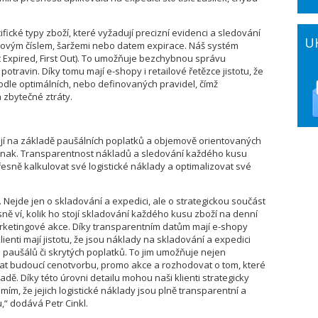
ifické typy zboží, které vyžadují precizní evidenci a sledování
U
riovým číslem, šaržemi nebo datem expirace. Náš systém
irst Expired, First Out). To umožňuje bezchybnou správu
potravin. Díky tomu mají e-shopy i retailové řetězce jistotu, že
dle optimálních, nebo definovaných pravidel, čímž
a zbytečné ztráty.
gují na základě paušálních poplatků a objemově orientovaných
ce jinak. Transparentnost nákladů a sledování každého kusu
sně kalkulovat své logistické náklady a optimalizovat své
 Nejde jen o skladování a expedici, ale o strategickou součást
ě ví, kolik ho stojí skladování každého kusu zboží na denní
marketingové akce. Díky transparentním datům mají e-shopy
ienti mají jistotu, že jsou náklady na skladování a expedici
paušálů či skrytých poplatků. To jim umožňuje nejen
ovat budoucí cenotvorbu, promo akce a rozhodovat o tom, které
dě. Díky této úrovni detailu mohou naši klienti strategicky
omím, že jejich logistické náklady jsou plně transparentní a
,“ dodává Petr Cinkl.