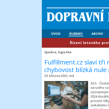
ÚVOD
RUBRIKY
ARCHIV
​Řízení letového provozu: Pr
Spedice, logistika
​Fulfillment.cz slaví tř
chybovost blízká nule
29. března 2025, red
30.3. - Česká
od svého vz
významným h
2024 dosáhla
procent. Dí
unikátnímu 