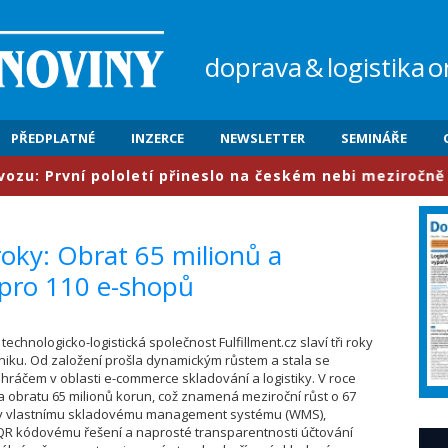
doprava
&
logistika
o
PŘEDPLATNÉ
INZERCE
NEWSLETTER
SEMINÁŘE
vní pololetí přineslo na českém nebi meziročně nárůst 
i roky: Obrat 65 milionů a
 pro 110 e-shopů
 technologicko-logistická společnost Fulfillment.cz slaví tři roky
niku. Od založení prošla dynamickým růstem a stala se
ráčem v oblasti e-commerce skladování a logistiky. V roce
 obratu 65 milionů korun, což znamená meziroční růst o 67
ky vlastnímu skladovému management systému (WMS),
QR kódovému řešení a naprosté transparentnosti účtování