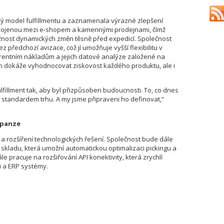
ý model fulfillmentu a zaznamenala výrazné zlepšení
propojenou mezi e-shopem a kamennými prodejnami, čímž
nost dynamických změn těsně před expedicí. Společnost
předchozí avizace, což jí umožňuje vyšší flexibilitu v
arentním nákladům a jejich datové analýze založené na
ch dokáže vyhodnocovat ziskovost každého produktu, ale i
fillment tak, aby byl přizpůsoben budoucnosti. To, co dnes
 standardem trhu. A my jsme připraveni ho definovat,“
expanze
 a rozšíření technologických řešení. Společnost bude dále
ní skladu, která umožní automatickou optimalizaci pickingu a
e pracuje na rozšiřování API konektivity, která zrychlí
i a ERP systémy.