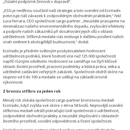
„Ostatní podpůrné činnosti v dopravě“.
„ESG je nedílnou součástí naší strategie a toto ocenění od EcoVadis
potvrzuje náš závazek k zodpovědným obchodním praktikám,“ řekl
Luca Ferrara, CEO společnosti cargo-partner. „Neustále pracujeme na
minimalizaci našeho environmentálního dopadu, zvyšování efektivity
a podpoře našich zákazníků při dosahování jejich cílů v oblasti
udržitelnosti. Stříbrná medaile nás motivuje k dalšímu posílení našich
snah směrem k ekologičtější budoucnosti,“ dodal.
EcoVadis je předním světovým poskytovatelem hodnocení
udržitelnosti podniků, které hodnotí více než 125 000 společností
napříč různými odvětvími. Hodnocení se zaměřuje na čtyři klíčové
oblasti: životní prostředí, pracovní podmínky a lidská práva, etika a
udržitelné zadávání veřejných zakázek. Společnosti obdrží skóre na
stupnici od 0 do 100 a medaile se udělují na základě úrovně
výkonnosti.
Z bronzu stříbro za jeden rok
Minulý rok získala společnost cargo-partner bronzovou medaili
EcoVadis, když zvýšila své skóre z 44 na 58 bodů. Nejnovější ocenění
stříbrnou medailí odráží pokračující úsilí společnosti o udržitelnost,
zodpovědné obchodní praktiky a neustálé zlepšování v oblastech
životního prostředí, sociální odpovědnosti a řízení společnosti.