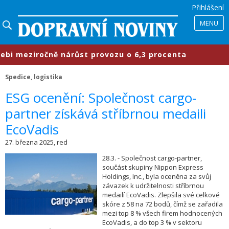
Přihlášení
MENU
 meziročně nárůst provozu o 6,3 procenta
Spedice, logistika
​ESG ocenění: Společnost cargo-
partner získává stříbrnou medaili
EcoVadis
27. března 2025, red
28.3. - Společnost cargo-partner,
součást skupiny Nippon Express
Holdings, Inc., byla oceněna za svůj
závazek k udržitelnosti stříbrnou
medailí EcoVadis. Zlepšila své celkové
skóre z 58 na 72 bodů, čímž se zařadila
mezi top 8 % všech firem hodnocených
EcoVadis, a do top 3 % v sektoru