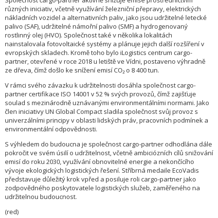
Společnost cargo-partner aktivně snižuje emise prostřednictvím
různých iniciativ, včetně využívání železniční přepravy, elektrických
nákladních vozidel a alternativních paliv, jako jsou udržitelné letecké
palivo (SAF), udržitelné námořní palivo (SMF) a hydrogenovaný
rostlinný olej (HVO). Společnost také v několika lokalitách
nainstalovala fotovoltaické systémy a plánuje jejich další rozšíření v
evropských skladech. Kromě toho bylo iLogistics centrum cargo-
partner, otevřené v roce 2018 u letiště ve Vídni, postaveno výhradně
ze dřeva, čímž došlo ke snížení emisí CO₂ o 8 400 tun.
V rámci svého závazku k udržitelnosti dosáhla společnost cargo-
partner certifikace ISO 14001 v 52 % svých provozů, čímž zajišťuje
soulad s mezinárodně uznávanými environmentálními normami. Jako
člen iniciativy UN Global Compact sladila společnost svůj provoz s
univerzálními principy v oblasti lidských práv, pracovních podmínek a
environmentální odpovědnosti.
S výhledem do budoucna je společnost cargo-partner odhodlána dále
pokročit ve svém úsilí o udržitelnost, včetně ambiciózních cílů snižování
emisí do roku 2030, využívání obnovitelné energie a nekončícího
vývoje ekologických logistických řešení. Stříbrná medaile EcoVadis
představuje důležitý krok vpřed a posiluje roli cargo-partner jako
zodpovědného poskytovatele logistických služeb, zaměřeného na
udržitelnou budoucnost.
(red)