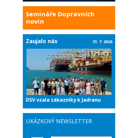
Semináře Dopravních
novin
Zaujalo nás
31. 7. 2026
DSV vzala zákazníky k Jadranu
UKÁZKOVÝ NEWSLETTER