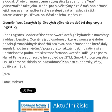
a dodal: „Proto vnímám ocenění „Logistics Leader of the Year“
jednoznačně také jako uznání pro skvělé týmy z celé naší společnosti.
Jejich nasazení a nadšení stále se zlepšovat a myslet v širších
souvislostech je klíčovou součástí našeho úspěchu.“
Ocenění současných špičkových výkonů v odvětví dopravy a
logistiky
Cena Logistics Leader of the Year Award oceňuje hybatele a inovátory
v oblasti logistiky. Oceněny jsou osobnosti, které v současné době
dosahují mimořádných úspěchů pro svou společnost nebo které daly
impuls k novým směrům. V popředí stojí aktuálnost, inovativní síla,
udržitelnost a podnikatelská transformace. Ocenění uděluje Logistics
Hall of Fame a sponzoruje ho společnost STILL GmbH. Porota Logistics
Hall of Fame se skládá ze 70 osobností z oblasti ekonomiky, vědy,
politiky a médií.
(red)
Foto: Dachser
Aktuální číslo