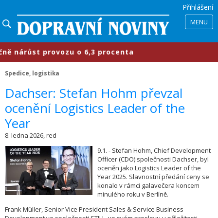
Přihlášení
MENU
nárůst provozu o 6,3 procenta
​Prů
Spedice, logistika
​Dachser: Stefan Hohm převzal
ocenění Logistics Leader of the
Year
8. ledna 2026, red
9.1. - Stefan Hohm, Chief Development
Officer (CDO) společnosti Dachser, byl
oceněn jako Logistics Leader of the
Year 2025. Slavnostní předání ceny se
konalo v rámci galavečera koncem
minulého roku v Berlíně.
Frank Müller, Senior Vice President Sales & Service Business