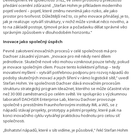
Development ve společnosti STILL, ve svém proslovu u příležitosti
předání ocenění zdůraznil: „Stefan Hohm je příkladem moderního
pojetí vedení – pojetí, které změnu nevnímá jako riziko, ale jako
prostor pro tvořivost. Důležitější než to, co jeho inovace přinášejí, je to,
jak je realizuje: vytváří struktury, v nichž může vznikat něco nového, a
to na základě postoje, týmové práce a požadavku dělat správné věci
správným způsobem v dlouhodobém horizontu.“
Inovace jako společný úspěch
Pevné zakotvení inovačních procesů v celé společnosti má pro
Dachser zásadní význam. „Inovace pro mě nikdy není dílem
jednotlivce. Skutečně nové věci mohou vzniknout pouze tehdy, pokud
je inovace společným cílem. Pouze tento kolektivní přístup – tedy
inovativní myšlení – vytváří potřebnou podporu pro rozvoj nápadů do
podoby skutečných inovací a jejich šíření v rámci logistické sítě,“ uvedl
Stefan Hohm. Ve společnosti Dachser dává inovačním procesům
strukturu strategický program Idea2net, kterého se může účastnit více
než 30 000 zaměstnanců po celém světě. Ve spolupráci s výzkumnou
laboratoří DACHSER Enterprise Lab, kterou Dachser provozuje
společně s prestižními Fraunhoferovými instituty IML a IAIS, se z
nápadů stávají projekty, prototypy a pilotní projekty, které pak na
konci inovačního cyklu vytvářejí praktickou hodnotu pro celou síť
společnosti.
„Bohatství nápadů, které v síti vidíme, je působivé,“ řekl Stefan Hohm