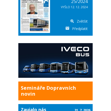
25/2024
VYŠLO 12. 12. 2024
Zvětšit
Předplatit
Semináře Dopravních
novin
Zaujalo nás
31. 7. 2026