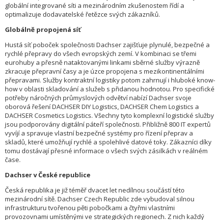
globální integrované síti a mezinárodním zkušenostem řídí a
optimalizuje dodavatelské řetězce svých zákazníků.
Globálně propojená síť
Hustá síť poboček společnosti Dachser zajišťuje plynulé, bezpečné a
rychlé přepravy do všech evropských zemí. V kombinaci se třemi
eurohuby a přesně nataktovanými linkami sběrné služby výrazně
zkracuje přepravní časy a je úzce propojena s mezikontinentálními
přepravami. Služby kontraktní logistiky potom zahrnují i hluboké know-
how v oblasti skladování a služeb s přidanou hodnotou. Pro specifické
potřeby náročných průmyslových odvětví nabízí Dachser svoje
oborová řešení DACHSER DIY Logistics, DACHSER Chem Logistics a
DACHSER Cosmetics Logistics. Všechny tyto komplexní logistické služby
jsou podporovány digitální páteří společnosti. Přibližně 800 IT expertů
vyvíjí a spravuje vlastní bezpečné systémy pro řízení přeprav a
skladů, které umožňují rychlé a spolehlivé datové toky. Zákazníci díky
tomu dostávají přesné informace o všech svých zásilkách v reálném
čase.
Dachser v České republice
Česká republika je již téměř dvacet let nedílnou součástí této
mezinárodní sítě. Dachser Czech Republic zde vybudoval silnou
infrastrukturu tvořenou pěti pobočkami a čtyřmi vlastními
provozovnami umístěnými ve strategických regionech. Z nich každý