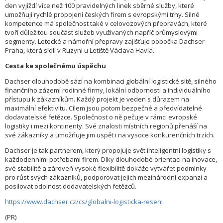
den vyjíždí více než 100 pravidelných linek sběrné služby, které
umožňují rychlé propojení českých firem s evropskými trhy. Silné
kompetence má společnost také v celovozových přepravách, které
tvoří důležitou součást služeb využívaných napříč průmyslovými
segmenty. Letecké a námořní přepravy zajišťuje pobočka Dachser
Praha, která sídlí v Ruzyni u Letiště Václava Havla.
Cesta ke společnému úspěchu
Dachser dlouhodobě sází na kombinaci globální logistické sítě, silného
finančního zázemí rodinné firmy, lokální odbornosti a individuálního
přístupu k zákazníkům. Každý projekt je veden s důrazem na
maximální efektivitu. Cílem jsou potom bezpečné a předvídatelné
dodavatelské řetězce. Společnost o ně pečuje v rámci evropské
logistiky i mezi kontinenty. Své znalosti místních regionů přenáší na
své zákazníky a umožňuje jim uspět i na vysoce konkurenčních trzích.
Dachser je tak partnerem, který propojuje svět inteligentní logistiky s
každodenními potřebami firem. Díky dlouhodobé orientaci na inovace,
své stabilitě a zároveň vysoké flexibilitě dokáže vytvářet podmínky
pro růst svých zákazníků, podporovat jejich mezinárodní expanzi a
posilovat odolnost dodavatelských řetězců.
https://www.dachser.cz/cs/globalni-logisticka-reseni
(PR)