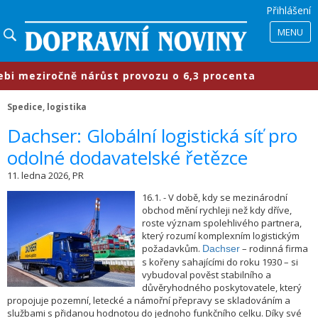
Přihlášení
MENU
meziročně nárůst provozu o 6,3 procenta
Spedice, logistika
​Dachser: Globální logistická síť pro
odolné dodavatelské řetězce
11. ledna 2026, PR
16.1. - V době, kdy se mezinárodní
obchod mění rychleji než kdy dříve,
roste význam spolehlivého partnera,
který rozumí komplexním logistickým
požadavkům.
– rodinná firma
Dachser
s kořeny sahajícími do roku 1930 – si
vybudoval pověst stabilního a
důvěryhodného poskytovatele, který
propojuje pozemní, letecké a námořní přepravy se skladováním a
službami s přidanou hodnotou do jednoho funkčního celku. Díky své