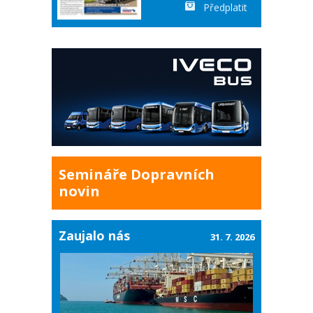
Předplatit
Semináře Dopravních
novin
Zaujalo nás
31. 7. 2026