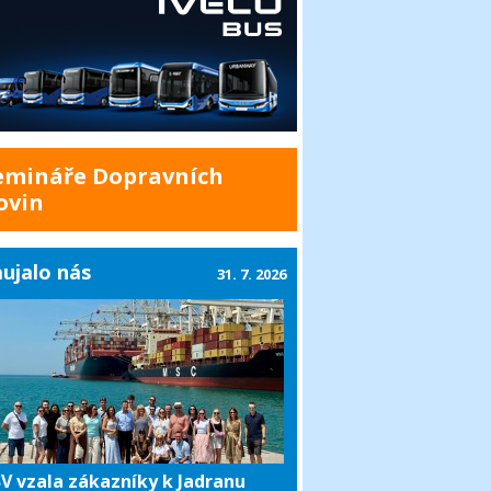
emináře Dopravních
ovin
ujalo nás
31. 7. 2026
V vzala zákazníky k Jadranu