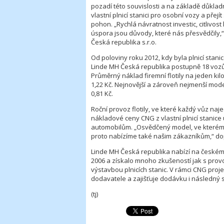
pozadí této souvislosti a na základě důklad
vlastní plnicí stanici pro osobní vozy a př
pohon. „Rychlá návratnost investic, citlivos
úspora jsou důvody, které nás přesvědčily,“ 
Česká republika s.r.o.
Od poloviny roku 2012, kdy byla plnicí stani
Linde MH Česká republika postupně 18 voz
Průměrný náklad firemní flotily na jeden ki
1,22 Kč. Nejnovější a zároveň nejmenší model
0,81 Kč.
Roční provoz flotily, ve které každý vůz najed
nákladové ceny CNG z vlastní plnicí stanice 
automobilům. „Osvědčený model, ve kterém v
proto nabízíme také našim zákazníkům,“ dop
Linde MH Česká republika nabízí na českém 
2006 a získalo mnoho zkušeností jak s prov
výstavbou plnicích stanic. V rámci CNG proj
dodavatele a zajišťuje dodávku i následný se
(tj)