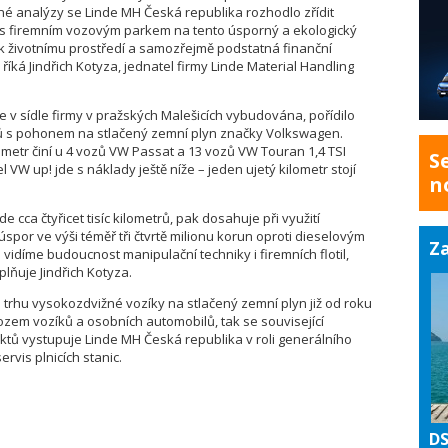
né analýzy se Linde MH Česká republika rozhodlo zřídit
ejít s firemním vozovým parkem na tento úsporný a ekologický
t k životnímu prostředí a samozřejmě podstatná finanční
říká Jindřich Kotyza, jednatel firmy Linde Material Handling
ce v sídle firmy v pražských Malešicích vybudována, pořídilo
ů s pohonem na stlačený zemní plyn značky Volkswagen.
lometr činí u 4 vozů VW Passat a 13 vozů VW Touran 1,4 TSI
S
 VW up! jde s náklady ještě níže – jeden ujetý kilometr stojí
n
e cca čtyřicet tisíc kilometrů, pak dosahuje při využití
úspor ve výši téměř tři čtvrtě milionu korun oproti dieselovým
Za
idíme budoucnost manipulační techniky i firemních flotil,
lňuje Jindřich Kotyza.
trhu vysokozdvižné vozíky na stlačený zemní plyn již od roku
ozem vozíků a osobních automobilů, tak se související
ektů vystupuje Linde MH Česká republika v roli generálního
rvis plnicích stanic.
DS