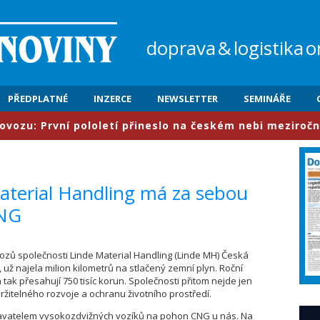
doprava
&
logistika
o
PŘEDPLATNÉ
INZERCE
NEWSLETTER
SEMINÁŘE
: První pololetí přineslo na českém nebi meziročně nárů
Material Handling má za sebou
CNG
 vozů společnosti Linde Material Handling (Linde MH) Česká
 už najela milion kilometrů na stlačený zemní plyn. Roční
k přesahují 750 tisíc korun. Společnosti přitom nejde jen
ržitelného rozvoje a ochranu životního prostředí.
avatelem vysokozdvižných vozíků na pohon CNG u nás. Na