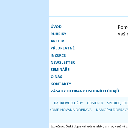
ÚVOD
Pomo
Váš 
RUBRIKY
ARCHIV
PŘEDPLATNÉ
INZERCE
NEWSLETTER
SEMINÁŘE
O NÁS
KONTAKTY
ZÁSADY OCHRANY OSOBNÍCH ÚDAJŮ
BALÍKOVÉ SLUŽBY
COVID-19
SPEDICE, LOG
KOMBINOVANÁ DOPRAVA
NÁMOŘNÍ DOPRAV
Společnost České dopravní vydavatelství, s. r. o., využívá