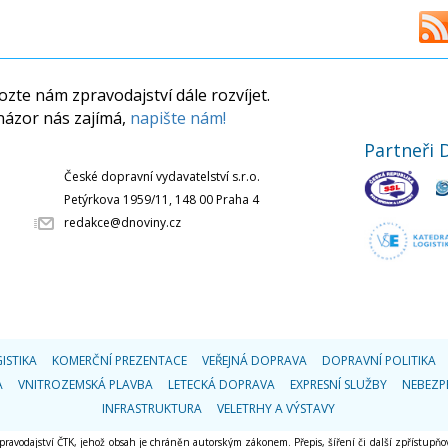
zte nám zpravodajství dále rozvíjet.
názor nás zajímá,
napište nám!
Partneři 
České dopravní vydavatelství s.r.o.
Petýrkova 1959/11, 148 00 Praha 4
redakce@dnoviny.cz
ISTIKA
KOMERČNÍ PREZENTACE
VEŘEJNÁ DOPRAVA
DOPRAVNÍ POLITIKA
A
VNITROZEMSKÁ PLAVBA
LETECKÁ DOPRAVA
EXPRESNÍ SLUŽBY
NEBEZP
INFRASTRUKTURA
VELETRHY A VÝSTAVY
 zpravodajství ČTK, jehož obsah je chráněn autorským zákonem. Přepis, šíření či další zpřístupňov