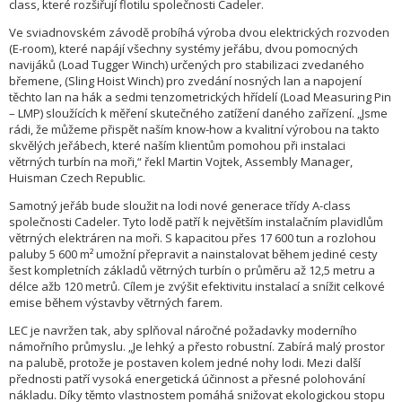
class, které rozšiřují flotilu společnosti Cadeler.
Ve sviadnovském závodě probíhá výroba dvou elektrických rozvoden
(E-room), které napájí všechny systémy jeřábu, dvou pomocných
navijáků (Load Tugger Winch) určených pro stabilizaci zvedaného
břemene, (Sling Hoist Winch) pro zvedání nosných lan a napojení
těchto lan na hák a sedmi tenzometrických hřídelí (Load Measuring Pin
– LMP) sloužících k měření skutečného zatížení daného zařízení. „Jsme
rádi, že můžeme přispět naším know-how a kvalitní výrobou na takto
skvělých jeřábech, které naším klientům pomohou při instalaci
větrných turbín na moři,“ řekl Martin Vojtek, Assembly Manager,
Huisman Czech Republic.
Samotný jeřáb bude sloužit na lodi nové generace třídy A-class
společnosti Cadeler. Tyto lodě patří k největším instalačním plavidlům
větrných elektráren na moři. S kapacitou přes 17 600 tun a rozlohou
paluby 5 600 m² umožní přepravit a nainstalovat během jediné cesty
šest kompletních základů větrných turbín o průměru až 12,5 metru a
délce ažb 120 metrů. Cílem je zvýšit efektivitu instalací a snížit celkové
emise během výstavby větrných farem.
LEC je navržen tak, aby splňoval náročné požadavky moderního
námořního průmyslu. „Je lehký a přesto robustní. Zabírá malý prostor
na palubě, protože je postaven kolem jedné nohy lodi. Mezi další
přednosti patří vysoká energetická účinnost a přesné polohování
nákladu. Díky těmto vlastnostem pomáhá snižovat ekologickou stopu