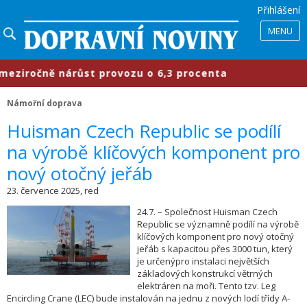
Přihlášení
MENU
iročně nárůst provozu o 6,3 procenta
Námořní doprava
​Huisman Czech Republic se podílí
na výrobě klíčových komponent pro
nový otočný jeřáb
23. července 2025, red
24.7. – Společnost Huisman Czech
Republic se významně podílí na výrobě
klíčových komponent pro nový otočný
jeřáb s kapacitou přes 3000 tun, který
je určenýpro instalaci největších
základových konstrukcí větrných
elektráren na moři. Tento tzv. Leg
Encircling Crane (LEC) bude instalován na jednu z nových lodí třídy A-