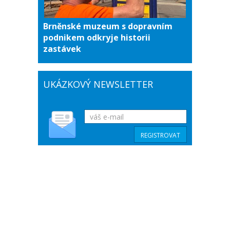
Brněnské muzeum s dopravním
podnikem odkryje historii
zastávek
UKÁZKOVÝ NEWSLETTER