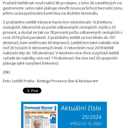
Pražské letiště tak nově nabízí 85 prodejen, z toho 36 zaměřených na
gastronomii. Letos také plánuje otevřít novou průchozí bezcelní zónu
přímo za bezpečnostní kontrolou na druhém terminálu.
Z pražského Letiště Václava Havla loni odcestovalo 13,8 milionu
cestujících. Meziročně se počet odbavených cestujících zvýšil o 29
procent, a dostal se tak na 78 procent počtu odbavených cestujících v
roce 2019 před pandemií. Z pražského letiště se loni létalo do 167
destinací, kam směřovalo 69 dopravců. Letiště loni také nabídlo více
než 30 nových či obnovených linek. V rekordním roce 2019 letiště
nabízelo lety do 190 destinací. V letošním roce chce ruzyňské letiště
zařadit do nabídky více než 170 destinací. Na více než 30 spojeních
plánuje také navýšení frekvencí.
(čtk)
Foto: Letiště Praha - Bottega Prosecco Bar & Restaurant
Aktuální číslo
25/2024
VYŠLO 12. 12. 2024