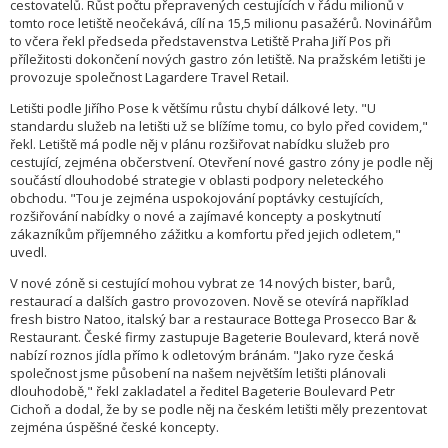
cestovatelů. Růst počtu přepravených cestujících v řádu milionů v
tomto roce letiště neočekává, cílí na 15,5 milionu pasažérů. Novinářům
to včera řekl předseda představenstva Letiště Praha Jiří Pos při
příležitosti dokončení nových gastro zón letiště. Na pražském letišti je
provozuje společnost Lagardere Travel Retail.
Letišti podle Jiřího Pose k většímu růstu chybí dálkové lety. "U
standardu služeb na letišti už se blížíme tomu, co bylo před covidem,"
řekl. Letiště má podle něj v plánu rozšiřovat nabídku služeb pro
cestující, zejména občerstvení. Otevření nové gastro zóny je podle něj
součástí dlouhodobé strategie v oblasti podpory neleteckého
obchodu. "Tou je zejména uspokojování poptávky cestujících,
rozšiřování nabídky o nové a zajímavé koncepty a poskytnutí
zákazníkům příjemného zážitku a komfortu před jejich odletem,"
uvedl.
V nové zóně si cestující mohou vybrat ze 14 nových bister, barů,
restaurací a dalších gastro provozoven. Nově se otevírá například
fresh bistro Natoo, italský bar a restaurace Bottega Prosecco Bar &
Restaurant. České firmy zastupuje Bageterie Boulevard, která nově
nabízí roznos jídla přímo k odletovým bránám. "Jako ryze česká
společnost jsme působení na našem největším letišti plánovali
dlouhodobě," řekl zakladatel a ředitel Bageterie Boulevard Petr
Cichoň a dodal, že by se podle něj na českém letišti měly prezentovat
zejména úspěšné české koncepty.