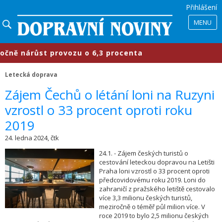
Přihlášení
MENU
ě nárůst provozu o 6,3 procenta
​P
Letecká doprava
Zájem Čechů o létání loni na Ruzyni
vzrostl o 33 procent oproti roku
2019
24. ledna 2024, čtk
24.1. - Zájem českých turistů o
cestování leteckou dopravou na Letišti
Praha loni vzrostl o 33 procent oproti
předcovidovému roku 2019. Loni do
zahraničí z pražského letiště cestovalo
více 3,3 milionu českých turistů,
meziročně o téměř půl milion více. V
roce 2019 to bylo 2,5 milionu českých