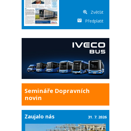
Zvětšit
Předplatit
Semináře Dopravních
novin
Zaujalo nás
31. 7. 2026