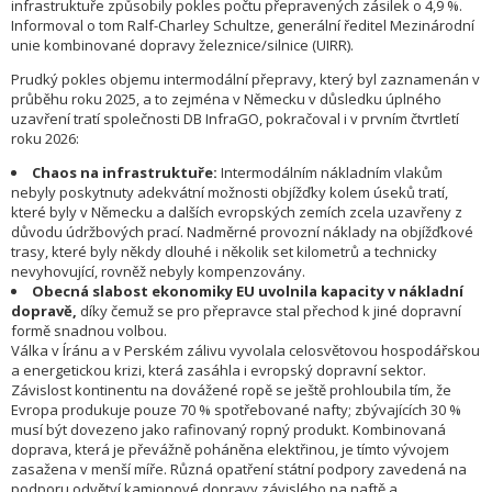
infrastruktuře způsobily pokles počtu přepravených zásilek o 4,9 %.
Informoval o tom Ralf-Charley Schultze, generální ředitel Mezinárodní
unie kombinované dopravy železnice/silnice (UIRR).
Prudký pokles objemu intermodální přepravy, který byl zaznamenán v
průběhu roku 2025, a to zejména v Německu v důsledku úplného
uzavření tratí společnosti DB InfraGO, pokračoval i v prvním čtvrtletí
roku 2026:
Chaos na infrastruktuře:
Intermodálním nákladním vlakům
nebyly poskytnuty adekvátní možnosti objížďky kolem úseků tratí,
které byly v Německu a dalších evropských zemích zcela uzavřeny z
důvodu údržbových prací. Nadměrné provozní náklady na objížďkové
trasy, které byly někdy dlouhé i několik set kilometrů a technicky
nevyhovující, rovněž nebyly kompenzovány.
Obecná slabost ekonomiky EU uvolnila kapacity v nákladní
dopravě,
díky čemuž se pro přepravce stal přechod k jiné dopravní
formě snadnou volbou.
Válka v Íránu a v Perském zálivu vyvolala celosvětovou hospodářskou
a energetickou krizi, která zasáhla i evropský dopravní sektor.
Závislost kontinentu na dovážené ropě se ještě prohloubila tím, že
Evropa produkuje pouze 70 % spotřebované nafty; zbývajících 30 %
musí být dovezeno jako rafinovaný ropný produkt. Kombinovaná
doprava, která je převážně poháněna elektřinou, je tímto vývojem
zasažena v menší míře. Různá opatření státní podpory zavedená na
podporu odvětví kamionové dopravy závislého na naftě a