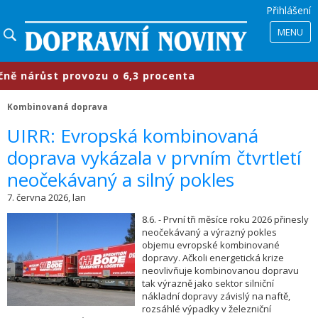
Přihlášení
MENU
nárůst provozu o 6,3 procenta
​Pr
Kombinovaná doprava
​UIRR: Evropská kombinovaná
doprava vykázala v prvním čtvrtletí
neočekávaný a silný pokles
7. června 2026, lan
8.6. - První tři měsíce roku 2026 přinesly
neočekávaný a výrazný pokles
objemu evropské kombinované
dopravy. Ačkoli energetická krize
neovlivňuje kombinovanou dopravu
tak výrazně jako sektor silniční
nákladní dopravy závislý na naftě,
rozsáhlé výpadky v železniční