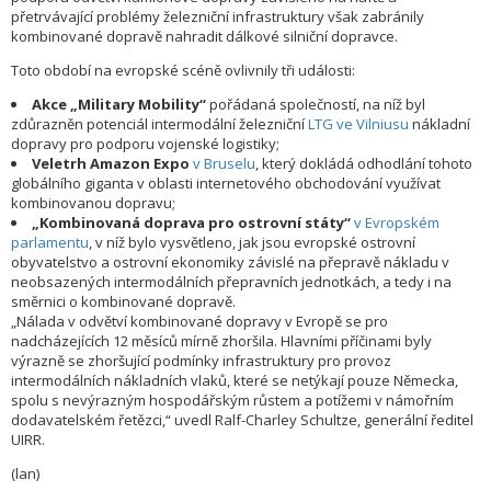
přetrvávající problémy železniční infrastruktury však zabránily
kombinované dopravě nahradit dálkové silniční dopravce.
Toto období na evropské scéně ovlivnily tři události:
Akce „Military Mobility“
pořádaná společností, na níž byl
zdůrazněn potenciál intermodální železniční
LTG ve Vilniusu
nákladní
dopravy pro podporu vojenské logistiky;
Veletrh Amazon Expo
v Bruselu
, který dokládá odhodlání tohoto
globálního giganta v oblasti internetového obchodování využívat
kombinovanou dopravu;
„Kombinovaná doprava pro ostrovní státy“
v Evropském
parlamentu
, v níž bylo vysvětleno, jak jsou evropské ostrovní
obyvatelstvo a ostrovní ekonomiky závislé na přepravě nákladu v
neobsazených intermodálních přepravních jednotkách, a tedy i na
směrnici o kombinované dopravě.
„Nálada v odvětví kombinované dopravy v Evropě se pro
nadcházejících 12 měsíců mírně zhoršila. Hlavními příčinami byly
výrazně se zhoršující podmínky infrastruktury pro provoz
intermodálních nákladních vlaků, které se netýkají pouze Německa,
spolu s nevýrazným hospodářským růstem a potížemi v námořním
dodavatelském řetězci,“ uvedl Ralf-Charley Schultze, generální ředitel
UIRR.
(lan)