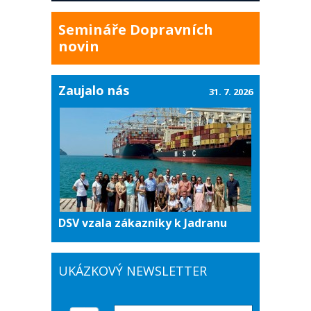
Semináře Dopravních
novin
Zaujalo nás
31. 7. 2026
DSV vzala zákazníky k Jadranu
UKÁZKOVÝ NEWSLETTER