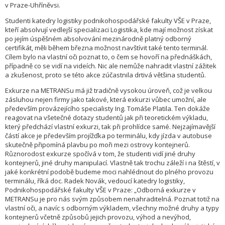
v Praze-Uhříněvsi.
Studenti katedry logistiky podnikohospodářské fakulty VŠE v Praze,
kteří absolvují vedlejší specializaci Logistika, kde mají možnost získat
po jejím úspěšném absolvování mezinárodně platný odborný
certifikát, měli během března možnost navštívit také tento terminál.
Cílem bylo na vlastní oči poznat to, o čem se hovoří na přednáškách,
případně co se vidí na videích. Nic ale nemůže nahradit vlastní zážitek
a zkušenost, proto se této akce zúčastnila drtivá většina studentů.
Exkurze na METRANSu má již tradičně vysokou úroveň, což je velkou
zásluhou nejen firmy jako takové, která exkurzi vůbec umožní, ale
především provázejícího specialisty Ing. Tomáše Platila. Ten dokáže
reagovat na všetečné dotazy studentů jak při teoretickém výkladu,
který předchází vlastní exkurzi, tak při prohlídce samé. Nejzajímavější
částí akce je především projížďka po terminálu, kdy jízda v autobuse
skutečně připomíná plavbu po moři mezi ostrovy kontejnerů.
Různorodost exkurze spočívá v tom, že studenti vidí jiné druhy
kontejnerů, jiné druhy manipulací. Vlastně tak trochu záleží i na štěstí, v
jaké konkrétní podobě budeme moci nahlédnout do plného provozu
terminálu, říká doc. Radek Novák, vedoucí katedry logistiky,
Podnikohospodářské fakulty VŠE v Praze: „Odborná exkurze v
METRANSu je pro nás svým způsobem nenahraditelná. Poznat totiž na
vlastní oči, a navíc s odborným výkladem, všechny možné druhy a typy
kontejnerů včetně způsobů jejich provozu, výhod a nevýhod,