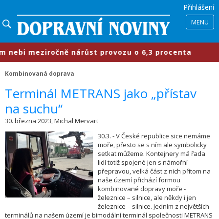
Přihlášení
MENU
ebi meziročně nárůst provozu o 6,3 procenta
Kombinovaná doprava
​Terminál METRANS jako „přístav
na suchu“
30. března 2023, Michal Mervart
30.3. - V České republice sice nemáme
moře, přesto se s ním ale symbolicky
setkat můžeme. Kontejnery má řada
lidí totiž spojené jen s námořní
přepravou, velká část z nich přitom na
naše území přichází formou
kombinované dopravy moře -
železnice – silnice, ale někdy i jen
železnice – silnice. Jedním z největších
terminálů na našem území je bimodální terminál společnosti METRANS