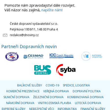
Pomozte nám zpravodajství dále rozvíjet.
Váš názor nás zajímá,
napište nám!
České dopravní vydavatelství s.r.o.
Petýrkova 1959/11, 148 00 Praha 4
redakce@dnoviny.cz
Partneři Dopravních novin
BALÍKOVÉ SLUŽBY
COVID-19
SPEDICE, LOGISTIKA
KOMERČNÍ PREZENTACE
VEŘEJNÁ DOPRAVA
DOPRAVNÍ POLITIKA
SILNIČNÍ DOPRAVA
ŽELEZNIČNÍ DOPRAVA
KOMBINOVANÁ DOPRAVA
NÁMOŘNÍ DOPRAVA
VNITROZEMSKÁ PLAVBA
LETECKÁ DOPRAVA
EXPRESNÍ SLUŽBY
NEBEZPEČNÉ VĚCI
INFORMATIKA
FINANČNÍ SLUŽBY