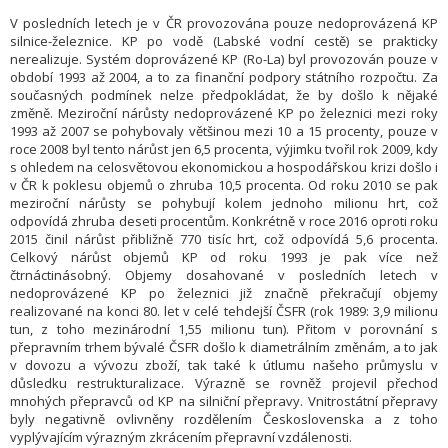
V posledních letech je v ČR provozována pouze nedoprovázená KP
silnice-železnice. KP po vodě (Labské vodní cestě) se prakticky
nerealizuje. Systém doprovázené KP (Ro-La) byl provozován pouze v
období 1993 až 2004, a to za finanční podpory státního rozpočtu. Za
současných podmínek nelze předpokládat, že by došlo k nějaké
změně. Meziroční nárůsty nedoprovázené KP po železnici mezi roky
1993 až 2007 se pohybovaly většinou mezi 10 a 15 procenty, pouze v
roce 2008 byl tento nárůst jen 6,5 procenta, výjimku tvořil rok 2009, kdy
s ohledem na celosvětovou ekonomickou a hospodářskou krizi došlo i
v ČR k poklesu objemů o zhruba 10,5 procenta. Od roku 2010 se pak
meziroční nárůsty se pohybují kolem jednoho milionu hrt, což
odpovídá zhruba deseti procentům. Konkrétně v roce 2016 oproti roku
2015 činil nárůst přibližně 770 tisíc hrt, což odpovídá 5,6 procenta.
Celkový nárůst objemů KP od roku 1993 je pak více než
čtrnáctinásobný. Objemy dosahované v posledních letech v
nedoprovázené KP po železnici již značně překračují objemy
realizované na konci 80. let v celé tehdejší ČSFR (rok 1989: 3,9 milionu
tun, z toho mezinárodní 1,55 milionu tun). Přitom v porovnání s
přepravním trhem bývalé ČSFR došlo k diametrálním změnám, a to jak
v dovozu a vývozu zboží, tak také k útlumu našeho průmyslu v
důsledku restrukturalizace. Výrazně se rovněž projevil přechod
mnohých přepravců od KP na silniční přepravy. Vnitrostátní přepravy
byly negativně ovlivněny rozdělením Československa a z toho
vyplývajícím výrazným zkrácením přepravní vzdálenosti.