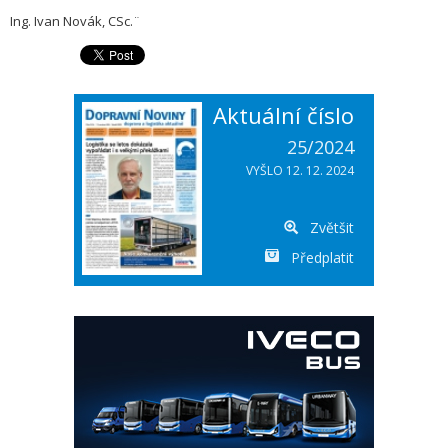
Ing. Ivan Novák, CSc.¨
Aktuální číslo
25/2024
VYŠLO 12. 12. 2024
Zvětšit
Předplatit