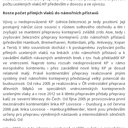
počtu ucelených vlaků KP především v dovozu a ve vývozu.
Roste počet přímých vlaků do námořních přístavů
Vývoj u nedoprovázené KP (silnice-železnice) je tedy pozitivní. Její
postupný nárůst úzce souvisí s růstem světového obchodu a tím i
zvyšující se maritimní přepravou kontejnerů zvláště z/do Asie, tedy i
zvyšování železniční přepravy kontejnerů z/do námořních přístavů
(především Hamburk, Bremerhaven, Rotterdam, příp. Antverpy, Koper
a Terst). V této souvislosti dochází i k postupnému zvyšování počtu
přímých ucelených vlaků na linkách z/do námořních přístavů a k
zavádění dalších návazných anténních linek z tzv. hub překladišť KP
ve vnitrozemí. Naproti tomu rozsah nedoprovázené KP v rámci
evropského kontinentu i přes zaváděné nové linky KP je dosud
relativně malý. Právě kontinentální přepravy realizované jinými
systémy (než námořními kontejnery) představují velký potenciál do
budoucnosti. Od roku 2005 je realizována v ČR vnitrostátní přeprava
dřevních štěpků ve speciálních vnitrozemských kontejnerech
ucelenými vlaky a v roce 2012 se k těmto přepravám přidaly přepravy
kalů ze severní Moravy do Čech. Od října 2005 je provozována první
mezinárodní kontinentální linka KP Lovosice – Duisburg a od června
2006 pak linka Lovosice – Hamburg-Billwerder, které jsou především
určeny pro přepravu výměnných nástaveb a intermodálních silničních
návěsů. Od