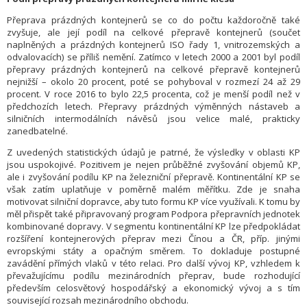
Přeprava prázdných kontejnerů se co do počtu každoročně také
zvyšuje, ale její podíl na celkové přepravě kontejnerů (součet
naplněných a prázdných kontejnerů ISO řady 1, vnitrozemských a
odvalovacích) se příliš nemění. Zatímco v letech 2000 a 2001 byl podíl
přepravy prázdných kontejnerů na celkové přepravě kontejnerů
nejnižší – okolo 20 procent, poté se pohyboval v rozmezí 24 až 29
procent. V roce 2016 to bylo 22,5 procenta, což je menší podíl než v
předchozích letech. Přepravy prázdných výměnných nástaveb a
silničních intermodálních návěsů jsou velice malé, prakticky
zanedbatelné.
Z uvedených statistických údajů je patrné, že výsledky v oblasti KP
jsou uspokojivé. Pozitivem je nejen průběžné zvyšování objemů KP,
ale i zvyšování podílu KP na železniční přepravě. Kontinentální KP se
však zatím uplatňuje v poměrně malém měřítku. Zde je snaha
motivovat silniční dopravce, aby tuto formu KP více využívali. K tomu by
měl přispět také připravovaný program Podpora přepravních jednotek
kombinované dopravy. V segmentu kontinentální KP lze předpokládat
rozšíření kontejnerových přeprav mezi Čínou a ČR, příp. jinými
evropskými státy a opačným směrem. To dokladuje postupné
zavádění přímých vlaků v této relaci. Pro další vývoj KP, vzhledem k
převažujícímu podílu mezinárodních přeprav, bude rozhodující
především celosvětový hospodářský a ekonomický vývoj a s tím
související rozsah mezinárodního obchodu.