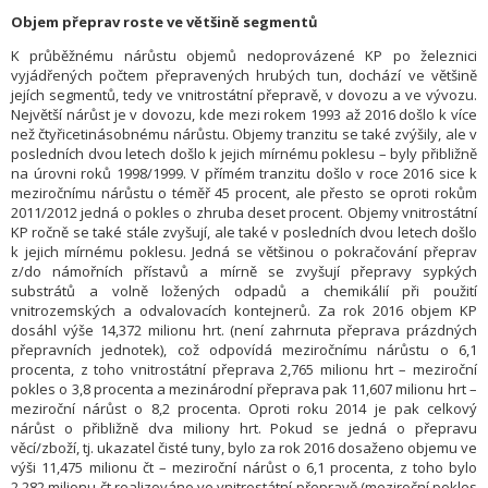
Objem přeprav roste ve většině segmentů
K průběžnému nárůstu objemů nedoprovázené KP po železnici
vyjádřených počtem přepravených hrubých tun, dochází ve většině
jejích segmentů, tedy ve vnitrostátní přepravě, v dovozu a ve vývozu.
Největší nárůst je v dovozu, kde mezi rokem 1993 až 2016 došlo k více
než čtyřicetinásobnému nárůstu. Objemy tranzitu se také zvýšily, ale v
posledních dvou letech došlo k jejich mírnému poklesu – byly přibližně
na úrovni roků 1998/1999. V přímém tranzitu došlo v roce 2016 sice k
meziročnímu nárůstu o téměř 45 procent, ale přesto se oproti rokům
2011/2012 jedná o pokles o zhruba deset procent. Objemy vnitrostátní
KP ročně se také stále zvyšují, ale také v posledních dvou letech došlo
k jejich mírnému poklesu. Jedná se většinou o pokračování přeprav
z/do námořních přístavů a mírně se zvyšují přepravy sypkých
substrátů a volně ložených odpadů a chemikálií při použití
vnitrozemských a odvalovacích kontejnerů. Za rok 2016 objem KP
dosáhl výše 14,372 milionu hrt. (není zahrnuta přeprava prázdných
přepravních jednotek), což odpovídá meziročnímu nárůstu o 6,1
procenta, z toho vnitrostátní přeprava 2,765 milionu hrt – meziroční
pokles o 3,8 procenta a mezinárodní přeprava pak 11,607 milionu hrt –
meziroční nárůst o 8,2 procenta. Oproti roku 2014 je pak celkový
nárůst o přibližně dva miliony hrt. Pokud se jedná o přepravu
věcí/zboží, tj. ukazatel čisté tuny, bylo za rok 2016 dosaženo objemu ve
výši 11,475 milionu čt – meziroční nárůst o 6,1 procenta, z toho bylo
2,282 milionu čt realizováno ve vnitrostátní přepravě (meziroční pokles