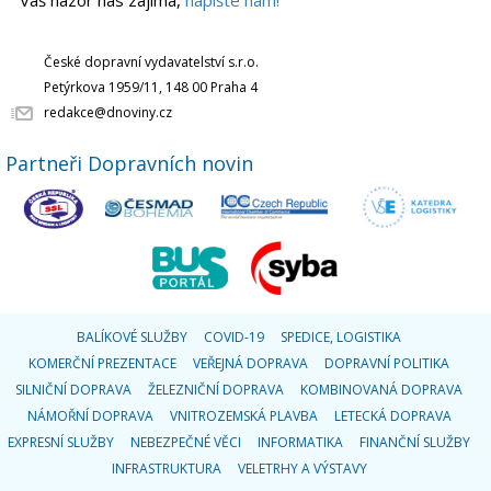
Váš názor nás zajímá,
napište nám!
České dopravní vydavatelství s.r.o.
Petýrkova 1959/11, 148 00 Praha 4
redakce@dnoviny.cz
Partneři Dopravních novin
BALÍKOVÉ SLUŽBY
COVID-19
SPEDICE, LOGISTIKA
KOMERČNÍ PREZENTACE
VEŘEJNÁ DOPRAVA
DOPRAVNÍ POLITIKA
SILNIČNÍ DOPRAVA
ŽELEZNIČNÍ DOPRAVA
KOMBINOVANÁ DOPRAVA
NÁMOŘNÍ DOPRAVA
VNITROZEMSKÁ PLAVBA
LETECKÁ DOPRAVA
EXPRESNÍ SLUŽBY
NEBEZPEČNÉ VĚCI
INFORMATIKA
FINANČNÍ SLUŽBY
INFRASTRUKTURA
VELETRHY A VÝSTAVY