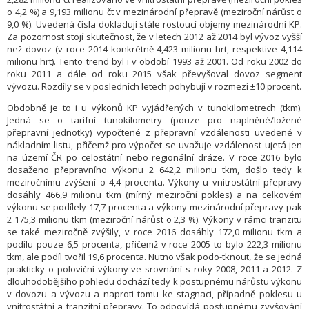
o 4,2 %) a 9,193 milionu čt v mezinárodní přepravě (meziroční nárůst o
9,0 %). Uvedená čísla dokladují stále rostoucí objemy mezinárodní KP.
Za pozornost stojí skutečnost, že v letech 2012 až 2014 byl vývoz vyšší
než dovoz (v roce 2014 konkrétně 4,423 milionu hrt, respektive 4,114
milionu hrt). Tento trend byl i v období 1993 až 2001. Od roku 2002 do
roku 2011 a dále od roku 2015 však převyšoval dovoz segment
vývozu. Rozdíly se v posledních letech pohybují v rozmezí ±10 procent.
Obdobně je to i u výkonů KP vyjádřených v tunokilometrech (tkm).
Jedná se o tarifní tunokilometry (pouze pro naplněné/ložené
přepravní jednotky) vypočtené z přepravní vzdálenosti uvedené v
nákladním listu, přičemž pro výpočet se uvažuje vzdálenost ujetá jen
na území ČR po celostátní nebo regionální dráze. V roce 2016 bylo
dosaženo přepravního výkonu 2 642,2 milionu tkm, došlo tedy k
meziročnímu zvýšení o 4,4 procenta. Výkony u vnitrostátní přepravy
dosáhly 466,9 milionu tkm (mírný meziroční pokles) a na celkovém
výkonu se podílely 17,7 procenta a výkony mezinárodní přepravy pak
2 175,3 milionu tkm (meziroční nárůst o 2,3 %). Výkony v rámci tranzitu
se také meziročně zvýšily, v roce 2016 dosáhly 172,0 milionu tkm a
podílu pouze 6,5 procenta, přičemž v roce 2005 to bylo 222,3 milionu
tkm, ale podíl tvořil 19,6 procenta. Nutno však podo-tknout, že se jedná
prakticky o poloviční výkony ve srovnání s roky 2008, 2011 a 2012. Z
dlouhodobějšího pohledu dochází tedy k postupnému nárůstu výkonu
v dovozu a vývozu a naproti tomu ke stagnaci, případně poklesu u
vnitrostátní a tranzitní přepravy. To odpovídá postupnému zvyšování