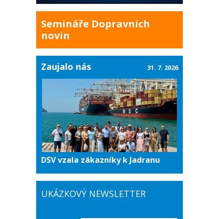
Semináře Dopravních
novin
Zaujalo nás
31. 7. 2026
DSV vzala zákazníky k Jadranu
UKÁZKOVÝ NEWSLETTER