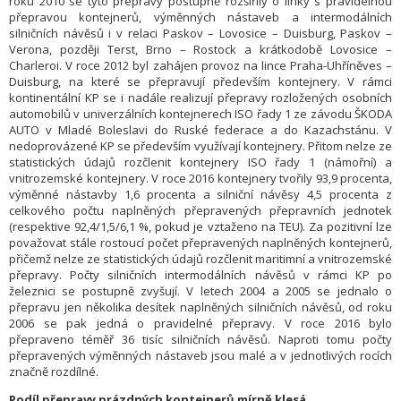
roku 2010 se tyto přepravy postupně rozšířily o linky s pravidelnou
přepravou kontejnerů, výměnných nástaveb a intermodálních
silničních návěsů i v relaci Paskov – Lovosice – Duisburg, Paskov –
Verona, později Terst, Brno – Rostock a krátkodobě Lovosice –
Charleroi. V roce 2012 byl zahájen provoz na lince Praha-Uhříněves –
Duisburg, na které se přepravují především kontejnery. V rámci
kontinentální KP se i nadále realizují přepravy rozložených osobních
automobilů v univerzálních kontejnerech ISO řady 1 ze závodu ŠKODA
AUTO v Mladé Boleslavi do Ruské federace a do Kazachstánu. V
nedoprovázené KP se především využívají kontejnery. Přitom nelze ze
statistických údajů rozčlenit kontejnery ISO řady 1 (námořní) a
vnitrozemské kontejnery. V roce 2016 kontejnery tvořily 93,9 procenta,
výměnné nástavby 1,6 procenta a silniční návěsy 4,5 procenta z
celkového počtu naplněných přepravených přepravních jednotek
(respektive 92,4/1,5/6,1 %, pokud je vztaženo na TEU). Za pozitivní lze
považovat stále rostoucí počet přepravených naplněných kontejnerů,
přičemž nelze ze statistických údajů rozčlenit maritimní a vnitrozemské
přepravy. Počty silničních intermodálních návěsů v rámci KP po
železnici se postupně zvyšují. V letech 2004 a 2005 se jednalo o
přepravu jen několika desítek naplněných silničních návěsů, od roku
2006 se pak jedná o pravidelné přepravy. V roce 2016 bylo
přepraveno téměř 36 tisíc silničních návěsů. Naproti tomu počty
přepravených výměnných nástaveb jsou malé a v jednotlivých rocích
značně rozdílné.
Podíl přepravy prázdných kontejnerů mírně klesá