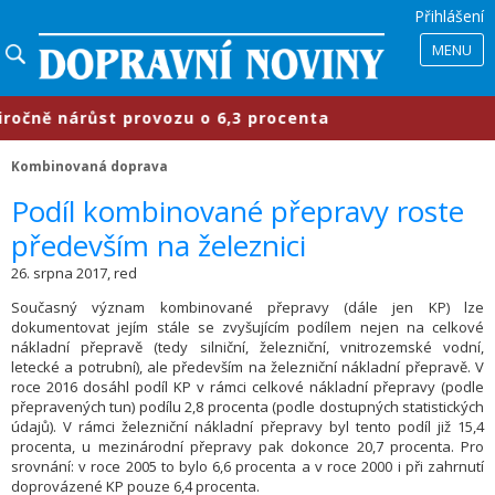
Přihlášení
MENU
nárůst provozu o 6,3 procenta
​Pr
Kombinovaná doprava
​Podíl kombinované přepravy roste
především na železnici
26. srpna 2017, red
Současný význam kombinované přepravy (dále jen KP) lze
dokumentovat jejím stále se zvyšujícím podílem nejen na celkové
nákladní přepravě (tedy silniční, železniční, vnitrozemské vodní,
letecké a potrubní), ale především na železniční nákladní přepravě. V
roce 2016 dosáhl podíl KP v rámci celkové nákladní přepravy (podle
přepravených tun) podílu 2,8 procenta (podle dostupných statistických
údajů). V rámci železniční nákladní přepravy byl tento podíl již 15,4
procenta, u mezinárodní přepravy pak dokonce 20,7 procenta. Pro
srovnání: v roce 2005 to bylo 6,6 procenta a v roce 2000 i při zahrnutí
doprovázené KP pouze 6,4 procenta.